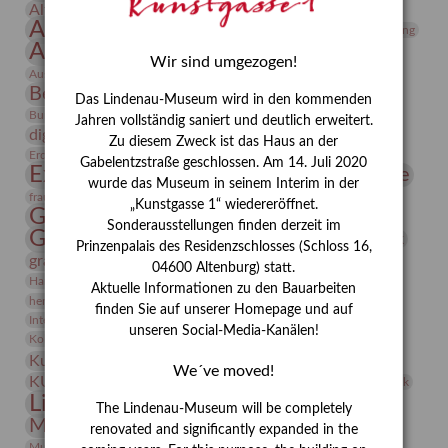
Altenburger Praxisjahr
Altenburger Schlossberg
Antike
Archäologie
Architektur
Archiv
Asta Gröting
Ausstellung
Ausstellung "Berliner Blätter"
Wir sind umgezogen!
Bauhaus
Ausstellung „Vier Winde“
Berlin in den Zwanziger Jahren
Bernhard August von Lindenau
Bibliothek
Das Lindenau-Museum wird in den kommenden
Conrad Felixmüller
Burg Posterstein
Depot
Der Blaue Reiter
Jahren vollständig saniert und deutlich erweitert.
digitallabor
Entartete Kunst
Enteignung
Zu diesem Zweck ist das Haus an der
estrusker
Erdmann Julius Dietrich
Erlebnisportal
Exlibris
Gabelentzstraße geschlossen. Am 14. Juli 2020
Expressionismus
Fotografie
Florenz
Festrede
wurde das Museum in seinem Interim in der
Frauen in der Antike und heute
frauen
„Kunstgasse 1“ wiedereröffnet.
Gerhard-Altenbourg-Preis
Sonderausstellungen finden derzeit im
Gerhard Altenbourg
Grafik
Gerhard Kurt Müller
Prinzenpalais des Residenzschlosses (Schloss 16,
grafische sammlung
griechische Mythologie
04600 Altenburg) statt.
Heldinnen
Hanns-Conon von der Gabelentz
Heinrich Kirchhoff
Aktuelle Informationen zu den Bauarbeiten
herman de vries
Humboldt
Insekten
finden Sie auf unserer Homepage und auf
Integriertes Schädlingsmanagement
Italien
Jahresempfang
Jubiläum
unseren Social-Media-Kanälen!
Kunst
Kolosseum
Kooperationsausstellung
Korkmodelle
Kunstvermittlung
Kunstmuseum
Kunst von Kühl
We´ve moved!
Künstler
KUNSTWAND
Künstlerin
Kurs
Lehmbruck
Lindenau-Museum
Marstall
Messeakademie
The Lindenau-Museum will be completely
Museumsgeschichte
Museumsnacht
renovated and significantly expanded in the
Natur
Museumspädagogik
Mäzen
Napoleon
Neue Remise