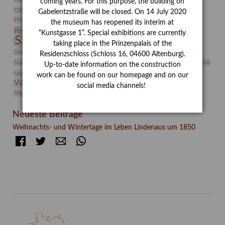
coming years. For this purpose, the building on
Objekt im Fokus
Paul Klee
Peter Schnürpel
Phelloplastik
Pohlhof
Gabelentzstraße will be closed. On 14 July 2020
Provenienzforschung
Provenienz
the museum has reopened its interim at
Restaurierung
Restitution
Rudi Lesser
Ruth Wolf-Rehfeld
“Kunstgasse 1”. Special exhibitions are currently
Sammlung
Samstagszeichner
Skulptur
Sonderausstellung
taking place in the Prinzenpalais of the
studio
Studio Bildende Kunst
Sphinx
studioDIGITAL
Residenzschloss (Schloss 16, 04600 Altenburg).
Vermittlung
Suermondt-Ludwig-Museum
Video
Videokunst
Up-to-date information on the construction
Volontariat
Walter Rheiner
Weihnachten
Werefkin
work can be found on our homepage and on our
Werkbetrachtung
Wissenschaft
Winter
Wolf and Dog
social media channels!
Wolf und Hund
Zirkuswoche
Neueste Beiträge
Weihnachts- und Wintertage im Leben Lindenaus um 1850
Facebook
Twitter
E-mail
WhatsApp