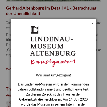
Gerhard Altenbourg im Detail //1 - Betrachtung
der Unendlichkeit
Text von Dr. Benjamin Rux, Kustos Gemälde und Grafische Sammlung
×
am Lindenau-Museum Altenburg
Der Künstler Gerhard Altenbourg (1926–1989) schuf über fast
fünf Jahrzehnte einen faszinierenden Kosmos an Zeichnungen,
Druckgrafiken, Objekten und Gedichten. In der losen Reihe
„Gerhard Altenbourg im Detail“ werden einige seiner Kunstwerke
eingehender besprochen und gedeutet.
Gerhard
Weiterlesen …
Altenbourg
Wir sind umgezogen!
im
Detail
Das Lindenau-Museum wird in den kommenden
Themen
//1
Jahren vollständig saniert und deutlich erweitert.
-
Zu diesem Zweck ist das Haus an der
Ausgewählte Auszeichnungen zurücksetzen
Betrachtung
Gabelentzstraße geschlossen. Am 14. Juli 2020
20. Jahrhundert
19. Jahrhundert
der
wurde das Museum in seinem Interim in der