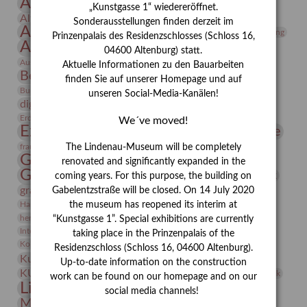
Altenburg
Altenburger Museen
Unendlichkeit
„Kunstgasse 1“ wiedereröffnet.
Altenburger Praxisjahr
Altenburger Schlossberg
Sonderausstellungen finden derzeit im
Antike
Archäologie
Architektur
Archiv
Asta Gröting
Prinzenpalais des Residenzschlosses (Schloss 16,
Ausstellung
Ausstellung "Berliner Blätter"
04600 Altenburg) statt.
Bauhaus
Ausstellung „Vier Winde“
Berlin in den Zwanziger Jahren
Aktuelle Informationen zu den Bauarbeiten
Bernhard August von Lindenau
Bibliothek
finden Sie auf unserer Homepage und auf
Conrad Felixmüller
Burg Posterstein
Depot
Der Blaue Reiter
unseren Social-Media-Kanälen!
digitallabor
Entartete Kunst
Enteignung
estrusker
Erdmann Julius Dietrich
Erlebnisportal
Exlibris
We´ve moved!
Expressionismus
Fotografie
Florenz
Festrede
Frauen in der Antike und heute
The Lindenau-Museum will be completely
frauen
Gerhard-Altenbourg-Preis
renovated and significantly expanded in the
Gerhard Altenbourg
Grafik
coming years. For this purpose, the building on
Gerhard Kurt Müller
grafische sammlung
griechische Mythologie
Gabelentzstraße will be closed. On 14 July 2020
Heldinnen
the museum has reopened its interim at
Hanns-Conon von der Gabelentz
Heinrich Kirchhoff
herman de vries
Humboldt
Insekten
“Kunstgasse 1”. Special exhibitions are currently
Integriertes Schädlingsmanagement
Italien
Jahresempfang
Jubiläum
taking place in the Prinzenpalais of the
Kunst
Kolosseum
Kooperationsausstellung
Korkmodelle
Residenzschloss (Schloss 16, 04600 Altenburg).
Kunstvermittlung
Kunstmuseum
Kunst von Kühl
Up-to-date information on the construction
Künstler
KUNSTWAND
Künstlerin
Kurs
Lehmbruck
work can be found on our homepage and on our
Lindenau-Museum
Marstall
Messeakademie
social media channels!
Museumsgeschichte
Museumsnacht