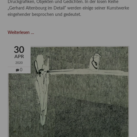
Druckgrafiken, Objekten und Gedichten. In der losen Reihe
„Gerhard Altenbourg im Detail“ werden einige seiner Kunstwerke
eingehender besprochen und gedeutet.
Gerhard
Weiterlesen …
Altenbourg
im
30
Detail
APR
//2
2020
-
0
O
Hebros
o
Hebros