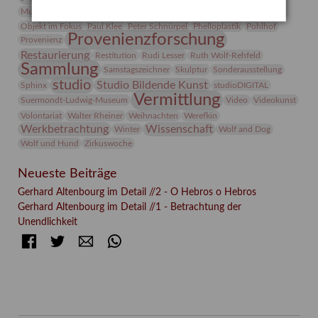
Natur
Museumspädagogik
Mäzen
Napoleon
Neue Remise
Objekt im Fokus
Paul Klee
Peter Schnürpel
Phelloplastik
Pohlhof
Provenienzforschung
Provenienz
Restaurierung
Restitution
Rudi Lesser
Ruth Wolf-Rehfeld
Sammlung
Samstagszeichner
Skulptur
Sonderausstellung
studio
Studio Bildende Kunst
Sphinx
studioDIGITAL
Vermittlung
Suermondt-Ludwig-Museum
Video
Videokunst
Volontariat
Walter Rheiner
Weihnachten
Werefkin
Werkbetrachtung
Wissenschaft
Winter
Wolf and Dog
Wolf und Hund
Zirkuswoche
Neueste Beiträge
Gerhard Altenbourg im Detail //2 - O Hebros o Hebros
Gerhard Altenbourg im Detail //1 - Betrachtung der
Unendlichkeit
Facebook
Twitter
E-mail
WhatsApp