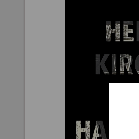
Aktuelle
Bestand
Gesamtv
Grußkar
Kalende
Bestellu