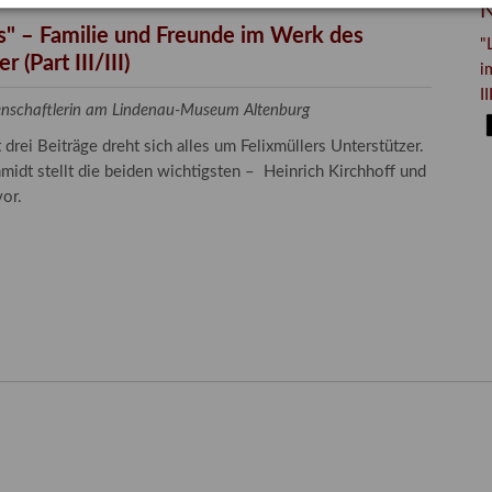
N
es" – Familie und Freunde im Werk des
"
 (Part III/III)
i
II
senschaftlerin am Lindenau-Museum Altenburg
rei Beiträge dreht sich alles um Felixmüllers Unterstützer.
midt stellt die beiden wichtigsten – Heinrich Kirchhoff und
or.