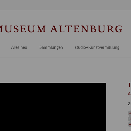
Na
üb
Alles neu
Sammlungen
studio+Kunstvermittlung
 Museum
Planungsstände
Antikensammlungen
studio
Lindenau21PLUS
Frühe italienische Malerei
studioAngebote
Digitalisierung
bellissimo.digital
studioTeam
Provenienzforschung
Malerei 17.–19. Jh.
Angebote für Erwachsene
A
Kulturelle Vermittlung
Deutsche Malerei 20./21. Jh.
Angebote für Kitas
Z
Länderübergreifende kulturtouristische Ziele
 / Praxisprojekt
Grafische Sammlung
Angebote für Schulen
+
nt
Kunstbibliothek
onen
Restaurierung