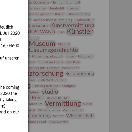
anns-Conon von der Gabelentz
Heinrich Kirchhoff
Heldinnen
herman de vries
Humboldt
Insekten
ntegriertes Schädlingsmanagement
Italien
Jahresempfang
ubiläum
Kolosseum
Kooperationsausstellung
Korkmodelle
Kunst
Kunstvermittlung
Kunstmuseum
eutlich
Künstler
KUNSTWAND
unst von Kühl
Kurs
. Juli 2020
Künstlerin
Lehmbruck
t.
Lindenau-Museum
Marstall
s 16, 04600
Museumsgeschichte
esseakademie
Museumsnacht
Museumspädagogik
Mäzen
Napoleon
auf unseren
Natur
Neue Remise
Objekt im Fokus
Paul Klee
eter Schnürpel
Phelloplastik
Pohlhof
Provenienz
Provenienzforschung
Restaurierung
estitution
Rudi Lesser
Ruth Wolf-Rehfeld
Sammlung
Samstagszeichner
Skulptur
the coming
studio
onderausstellung
Sphinx
y 2020 the
Studio Bildende Kunst
studioDIGITAL
tly taking
Vermittlung
uermondt-Ludwig-Museum
Video
rg).
ideokunst
Volontariat
Walter Rheiner
Weihnachten
and on our
Werkbetrachtung
Wissenschaft
erefkin
Winter
olf and Dog
Wolf und Hund
Zirkuswoche