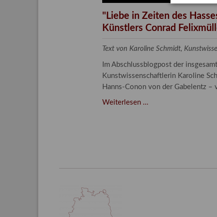
"Liebe in Zeiten des Hass
Künstlers Conrad Felixmüller
Text von Karoline Schmidt, Kunstwis
Im Abschlussblogpost der insgesamt d
Kunstwissenschaftlerin Karoline Sch
Hanns-Conon von der Gabelentz – v
"Liebe
Weiterlesen …
in
Zeiten
des
Hasses"
–
Familie
und
Freunde
im
Werk