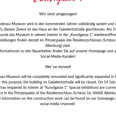
H
I
Wir sind umgezogen!
J
ndenau-Museum wird in den kommenden Jahren vollständig saniert und d
K
 Zu diesem Zweck ist das Haus an der Gabelentzstraße geschlossen. Am 14
urde das Museum in seinem Interim in der „Kunstgasse 1“ wiedereröffne
tellungen finden derzeit im Prinzenpalais des Residenzschlosses (Schlos
M
Altenburg) statt.
nformationen zu den Bauarbeiten finden Sie auf unserer Homepage und 
Social-Media-Kanälen!
P
We´ve moved!
R
nau-Museum will be completely renovated and significantly expanded in 
S
r this purpose, the building on Gabelentzstraße will be closed. On 14 Jul
s reopened its interim at “Kunstgasse 1”. Special exhibitions are curren
S
ce in the Prinzenpalais of the Residenzschloss (Schloss 16, 04600 Altenbu
V
e information on the construction work can be found on our homepage 
W
social media channels!
W