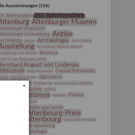
lle Auszeichnungen (106)
20. Jahrhundert
19. Jahrhundert
Altenburg
Altenburger Museen
Altenburger Praxisjahr
Antike
Altenburger Schlossberg
Archäologie
Architektur
Archiv
Asta Gröting
Ausstellung
Ausstellung "Berliner Blätter"
Bauhaus
usstellung „Vier Winde“
erlin in den Zwanziger Jahren
Bernhard August von Lindenau
Bibliothek
Conrad Felixmüller
Burg Posterstein
digitallabor
epot
Der Blaue Reiter
Entartete Kunst
Enteignung
Erdmann Julius Dietrich
×
estrusker
rlebnisportal
Exlibris
Expressionismus
Florenz
Festrede
Fotografie
frauen
Frauen in der Antike und heute
Gerhard-Altenbourg-Preis
Gerhard Altenbourg
Gerhard Kurt Müller
Grafik
grafische sammlung
griechische Mythologie