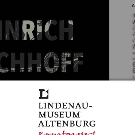
 Publikationen
Forschung
A
skataloge & Editionen
erzeichnis
ten
r
ng
A
B
D
E