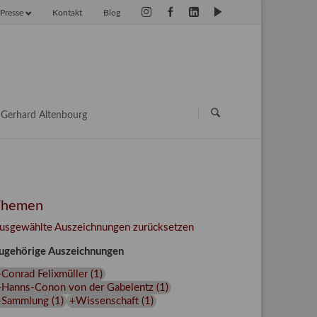
Presse
Kontakt
Blog
vigation
erspringen
Navigation
überspringen
Gerhard Altenbourg
Themen
usgewählte Auszeichnungen zurücksetzen
ugehörige Auszeichnungen
Conrad Felixmüller
(
1
)
+Hanns-Conon von der Gabelentz
(
1
)
+Sammlung
(
1
)
+Wissenschaft
(
1
)