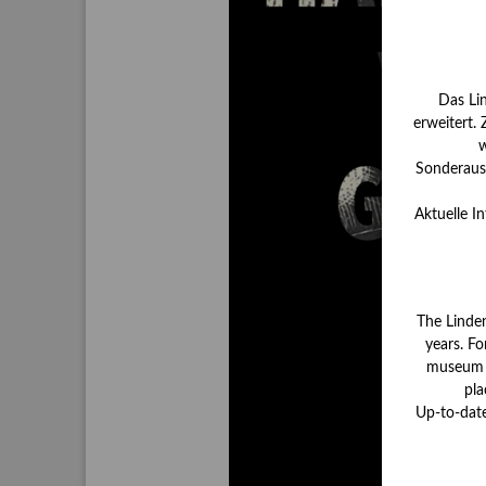
Das Li
erweitert.
w
Sonderauss
Aktuelle I
The Linde
years. Fo
museum ha
pla
Up-to-dat