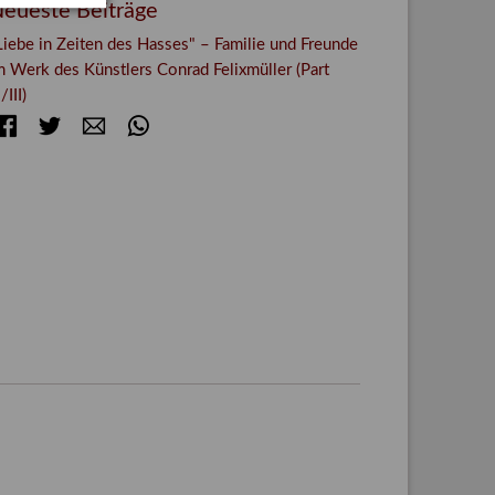
eueste Beiträge
Liebe in Zeiten des Hasses" – Familie und Freunde
m Werk des Künstlers Conrad Felixmüller (Part
I/III)
Facebook
Twitter
E-mail
WhatsApp