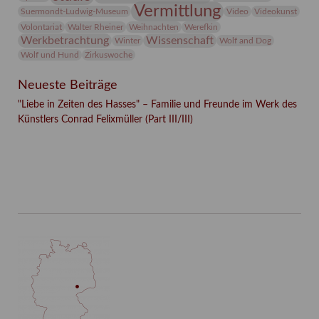
Vermittlung
Suermondt-Ludwig-Museum
Video
Videokunst
Volontariat
Walter Rheiner
Weihnachten
Werefkin
Werkbetrachtung
Wissenschaft
Winter
Wolf and Dog
Wolf und Hund
Zirkuswoche
Neueste Beiträge
"Liebe in Zeiten des Hasses" – Familie und Freunde im Werk des
Künstlers Conrad Felixmüller (Part III/III)
Facebook
Twitter
E-mail
WhatsApp