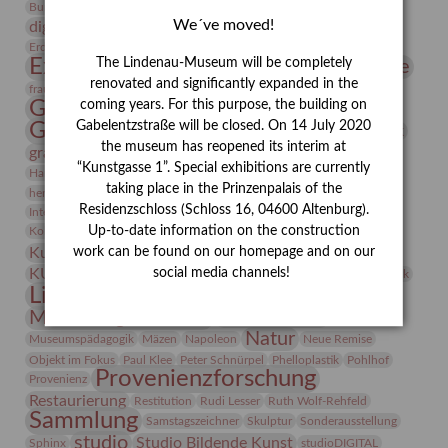
Conrad Felixmüller
Burg Posterstein
Depot
Der Blaue Reiter
We´ve moved!
digitallabor
Entartete Kunst
Enteignung
estrusker
Erdmann Julius Dietrich
Erlebnisportal
Exlibris
Expressionismus
The Lindenau-Museum will be completely
Fotografie
Florenz
Festrede
renovated and significantly expanded in the
Frauen in der Antike und heute
frauen
Gerhard-Altenbourg-Preis
coming years. For this purpose, the building on
Gabelentzstraße will be closed. On 14 July 2020
Gerhard Altenbourg
Grafik
Gerhard Kurt Müller
the museum has reopened its interim at
grafische sammlung
griechische Mythologie
“Kunstgasse 1”. Special exhibitions are currently
Heldinnen
Hanns-Conon von der Gabelentz
Heinrich Kirchhoff
taking place in the Prinzenpalais of the
herman de vries
Humboldt
Insekten
Residenzschloss (Schloss 16, 04600 Altenburg).
Integriertes Schädlingsmanagement
Italien
Jahresempfang
Jubiläum
Kunst
Up-to-date information on the construction
Kolosseum
Kooperationsausstellung
Korkmodelle
Kunstvermittlung
work can be found on our homepage and on our
Kunstmuseum
Kunst von Kühl
Künstler
social media channels!
KUNSTWAND
Künstlerin
Kurs
Lehmbruck
Lindenau-Museum
Marstall
Messeakademie
Museumsgeschichte
Museumsnacht
Natur
Museumspädagogik
Mäzen
Napoleon
Neue Remise
Objekt im Fokus
Paul Klee
Peter Schnürpel
Phelloplastik
Pohlhof
Provenienzforschung
Provenienz
Restaurierung
Restitution
Rudi Lesser
Ruth Wolf-Rehfeld
Sammlung
Samstagszeichner
Skulptur
Sonderausstellung
studio
Studio Bildende Kunst
Sphinx
studioDIGITAL