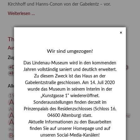
Kirchhoff und Hanns-Conon von der Gabelentz – vor.
"Liebe
Weiterlesen …
in
Zeiten
×
des
Themen
Hasses"
–
Ausgewählte Auszeichnungen zurücksetzen
Wir sind umgezogen!
Familie
Zugehörige Auszeichnungen
und
Das Lindenau-Museum wird in den kommenden
Freunde
+Conrad Felixmüller
(
1
)
+Hanns-Conon von der Gabelentz
(
1
)
Jahren vollständig saniert und deutlich erweitert.
im
+Heinrich Kirchhoff
(
1
)
+Wissenschaft
(
1
)
Zu diesem Zweck ist das Haus an der
Werk
Gabelentzstraße geschlossen. Am 14. Juli 2020
des
Alle Auszeichnungen (106)
wurde das Museum in seinem Interim in der
Künstlers
20. Jahrhundert
19. Jahrhundert
„Kunstgasse 1“ wiedereröffnet.
Conrad
Altenburg
Altenburger Museen
Sonderausstellungen finden derzeit im
Felixmüller
Altenburger Praxisjahr
Altenburger Schlossberg
Prinzenpalais des Residenzschlosses (Schloss 16,
(Part
Antike
Archäologie
Architektur
04600 Altenburg) statt.
Archiv
Asta Gröting
III/III)
Ausstellung
Aktuelle Informationen zu den Bauarbeiten
Ausstellung "Berliner Blätter"
finden Sie auf unserer Homepage und auf
Bauhaus
Ausstellung „Vier Winde“
Berlin in den Zwanziger Jahren
Bernhard August von Lindenau
Bibliothek
unseren Social-Media-Kanälen!