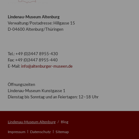
Lindenau-Museum Altenburg
Verwaltung/Postadresse: Hillgasse 15
D-04600 Altenburg/Thüringen
Tel.: +49 (0)3447 8955-430
Fax: +49 (0)3447 8955-440
E-Mail:
info@altenburger-museen.de
Öffnungszeiten
Lindenau-Museum Kunstgasse 1
Dienstag bis Sonntag und an Feiertagen: 12–18 Uhr
Lindenau-Museum Altenburg
Blog
Navigation
Impressum
Datenschutz
Sitemap
überspringen