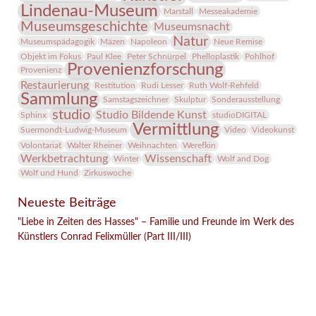
Lindenau-Museum
Marstall
Messeakademie
Museumsgeschichte
Museumsnacht
Natur
Museumspädagogik
Mäzen
Napoleon
Neue Remise
Objekt im Fokus
Paul Klee
Peter Schnürpel
Phelloplastik
Pohlhof
Provenienzforschung
Provenienz
Restaurierung
Restitution
Rudi Lesser
Ruth Wolf-Rehfeld
Sammlung
Samstagszeichner
Skulptur
Sonderausstellung
studio
Studio Bildende Kunst
Sphinx
studioDIGITAL
Vermittlung
Suermondt-Ludwig-Museum
Video
Videokunst
Volontariat
Walter Rheiner
Weihnachten
Werefkin
Werkbetrachtung
Wissenschaft
Winter
Wolf and Dog
Wolf und Hund
Zirkuswoche
Neueste Beiträge
"Liebe in Zeiten des Hasses" – Familie und Freunde im Werk des
Künstlers Conrad Felixmüller (Part III/III)
Facebook
Twitter
E-mail
WhatsApp