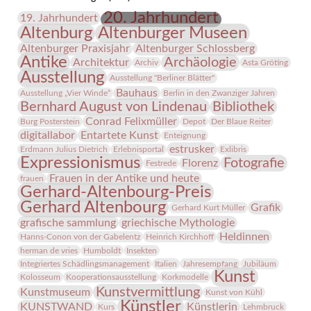
des
20. Jahrhundert
19. Jahrhundert
Künstlers
Altenburg
Altenburger Museen
Conrad
Altenburger Praxisjahr
Altenburger Schlossberg
Felixmüller
Antike
Archäologie
Architektur
Archiv
Asta Gröting
(Part
Ausstellung
Ausstellung "Berliner Blätter"
III/III)
Bauhaus
Ausstellung „Vier Winde“
Berlin in den Zwanziger Jahren
Bernhard August von Lindenau
Bibliothek
Conrad Felixmüller
Burg Posterstein
Depot
Der Blaue Reiter
digitallabor
Entartete Kunst
Enteignung
estrusker
Erdmann Julius Dietrich
Erlebnisportal
Exlibris
Expressionismus
Fotografie
Florenz
Festrede
Frauen in der Antike und heute
frauen
Gerhard-Altenbourg-Preis
Gerhard Altenbourg
Grafik
Gerhard Kurt Müller
grafische sammlung
griechische Mythologie
Heldinnen
Hanns-Conon von der Gabelentz
Heinrich Kirchhoff
herman de vries
Humboldt
Insekten
Integriertes Schädlingsmanagement
Italien
Jahresempfang
Jubiläum
Kunst
Kolosseum
Kooperationsausstellung
Korkmodelle
Kunstvermittlung
Kunstmuseum
Kunst von Kühl
Künstler
KUNSTWAND
Künstlerin
Kurs
Lehmbruck