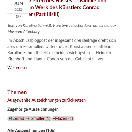
"Liebe in Zeiten des Hasses" – Familie und
JUN
Freunde im Werk des Künstlers Conrad
2022
Felixmüller (Part III/III)
0
Text von Karoline Schmidt, Kunstwissenschaftlerin am Lindenau-
Museum Altenburg
Im Abschlussblogpost der insgesamt drei Beiträge dreht sich
alles um Felixmüllers Unterstützer. Kunstwissenschaftlerin
Karoline Schmidt stellt die beiden wichtigsten – Heinrich
Kirchhoff und Hanns-Conon von der Gabelentz – vor.
"Liebe
Weiterlesen …
in
Zeiten
des
Themen
Hasses"
–
Ausgewählte Auszeichnungen zurücksetzen
Familie
Zugehörige Auszeichnungen
und
Freunde
+Conrad Felixmüller
(
1
)
+Mäzen
(
1
)
im
Werk
Alle Auszeichnungen (106)