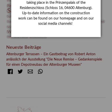
Provenienzforschung
Provenienz
taking place in the Prinzenpalais of the
Restaurierung
Restitution
Rudi Lesser
Ruth Wolf-Rehfeld
Residenzschloss (Schloss 16, 04600 Altenburg).
Sammlung
Samstagszeichner
Skulptur
Sonderausstellung
Up-to-date information on the construction
studio
Studio Bildende Kunst
Sphinx
studioDIGITAL
work can be found on our homepage and on our
Vermittlung
Suermondt-Ludwig-Museum
Video
Videokunst
social media channels!
Volontariat
Walter Rheiner
Weihnachten
Werefkin
Werkbetrachtung
Wissenschaft
Winter
Wolf and Dog
Wolf und Hund
Zirkuswoche
Neueste Beiträge
Altenburger Terrassen – Ein Gastbeitrag von Robert Anton
anlässlich der Ausstellung "Die Neue Remise – Gedankenspiele
für einen Depotneubau der Altenburger Museen"
Facebook
Twitter
E-mail
WhatsApp