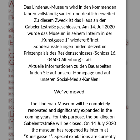
Ausstellung
Ausstellung "Berliner Blätter"
für
Das Lindenau-Museum wird in den kommenden
Bauhaus
Ausstellung „Vier Winde“
Berlin in den Zwanziger Jahren
einen
Jahren vollständig saniert und deutlich erweitert.
Bernhard August von Lindenau
Bibliothek
Depotneubau
Zu diesem Zweck ist das Haus an der
Conrad Felixmüller
Burg Posterstein
Depot
Der Blaue Reiter
der
Gabelentzstraße geschlossen. Am 14. Juli 2020
digitallabor
Entartete Kunst
Enteignung
Altenburger
wurde das Museum in seinem Interim in der
estrusker
Erdmann Julius Dietrich
Erlebnisportal
Exlibris
Museen"
„Kunstgasse 1“ wiedereröffnet.
Expressionismus
Fotografie
Florenz
Festrede
Sonderausstellungen finden derzeit im
Frauen in der Antike und heute
frauen
Prinzenpalais des Residenzschlosses (Schloss 16,
Gerhard-Altenbourg-Preis
04600 Altenburg) statt.
Gerhard Altenbourg
Grafik
Gerhard Kurt Müller
Aktuelle Informationen zu den Bauarbeiten
grafische sammlung
griechische Mythologie
finden Sie auf unserer Homepage und auf
Heldinnen
Hanns-Conon von der Gabelentz
Heinrich Kirchhoff
unseren Social-Media-Kanälen!
herman de vries
Humboldt
Insekten
Integriertes Schädlingsmanagement
Italien
Jahresempfang
Jubiläum
We´ve moved!
Kunst
Kolosseum
Kooperationsausstellung
Korkmodelle
Kunstvermittlung
Kunstmuseum
Kunst von Kühl
The Lindenau-Museum will be completely
Künstler
KUNSTWAND
Künstlerin
Kurs
Lehmbruck
renovated and significantly expanded in the
Lindenau-Museum
Marstall
Messeakademie
coming years. For this purpose, the building on
Museumsgeschichte
Museumsnacht
Gabelentzstraße will be closed. On 14 July 2020
Natur
Museumspädagogik
Mäzen
Napoleon
Neue Remise
the museum has reopened its interim at
Objekt im Fokus
Paul Klee
Peter Schnürpel
Phelloplastik
Pohlhof
“Kunstgasse 1”. Special exhibitions are currently