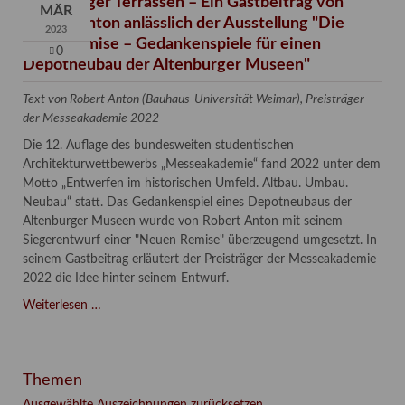
Altenburger Terrassen – Ein Gastbeitrag von
MÄR
Robert Anton anlässlich der Ausstellung "Die
2023
Neue Remise – Gedankenspiele für einen
0
Depotneubau der Altenburger Museen"
Text von Robert Anton (Bauhaus-Universität Weimar), Preisträger
der Messeakademie 2022
Die 12. Auflage des bundesweiten studentischen
Architekturwettbewerbs „Messeakademie“ fand 2022 unter dem
Motto „Entwerfen im historischen Umfeld. Altbau. Umbau.
Neubau“ statt. Das Gedankenspiel eines Depotneubaus der
Altenburger Museen wurde von Robert Anton mit seinem
Siegerentwurf einer "Neuen Remise" überzeugend umgesetzt. In
seinem Gastbeitrag erläutert der Preisträger der Messeakademie
2022 die Idee hinter seinem Entwurf.
Altenburger
Weiterlesen …
Terrassen
–
Ein
Themen
Gastbeitrag
von
Ausgewählte Auszeichnungen zurücksetzen