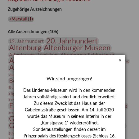
Robert
Zugehörige Auszeichnungen
Anton
anlässlich
+Marstall
(
1
)
der
Ausstellung
Alle Auszeichnungen (106)
"Die
20. Jahrhundert
19. Jahrhundert
Neue
Altenburg
Altenburger Museen
Remise
Altenburger Praxisjahr
Altenburger Schlossberg
–
Antike
Archäologie
×
Architektur
Archiv
Asta Gröting
Gedankenspiele
Ausstellung
Ausstellung "Berliner Blätter"
für
Bauhaus
Ausstellung „Vier Winde“
Berlin in den Zwanziger Jahren
einen
Wir sind umgezogen!
Bernhard August von Lindenau
Bibliothek
Depotneubau
Conrad Felixmüller
Burg Posterstein
Depot
Der Blaue Reiter
der
Das Lindenau-Museum wird in den kommenden
digitallabor
Entartete Kunst
Enteignung
Altenburger
Jahren vollständig saniert und deutlich erweitert.
estrusker
Erdmann Julius Dietrich
Erlebnisportal
Exlibris
Museen"
Zu diesem Zweck ist das Haus an der
Expressionismus
Fotografie
Florenz
Festrede
Gabelentzstraße geschlossen. Am 14. Juli 2020
Frauen in der Antike und heute
frauen
wurde das Museum in seinem Interim in der
Gerhard-Altenbourg-Preis
„Kunstgasse 1“ wiedereröffnet.
Gerhard Altenbourg
Grafik
Gerhard Kurt Müller
Sonderausstellungen finden derzeit im
grafische sammlung
griechische Mythologie
Prinzenpalais des Residenzschlosses (Schloss 16,