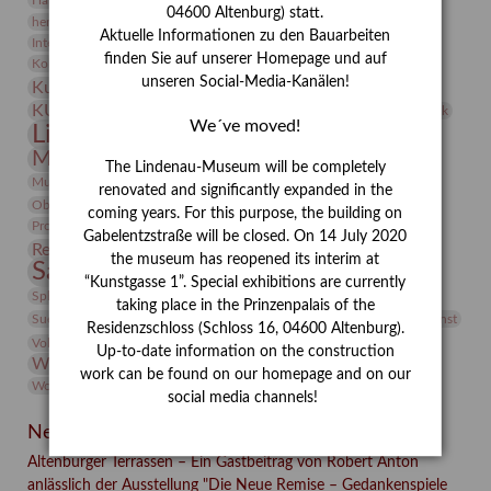
Heldinnen
Hanns-Conon von der Gabelentz
Heinrich Kirchhoff
04600 Altenburg) statt.
herman de vries
Humboldt
Insekten
Aktuelle Informationen zu den Bauarbeiten
Integriertes Schädlingsmanagement
Italien
Jahresempfang
Jubiläum
Kunst
finden Sie auf unserer Homepage und auf
Kolosseum
Kooperationsausstellung
Korkmodelle
unseren Social-Media-Kanälen!
Kunstvermittlung
Kunstmuseum
Kunst von Kühl
Künstler
KUNSTWAND
Künstlerin
Kurs
Lehmbruck
We´ve moved!
Lindenau-Museum
Marstall
Messeakademie
Museumsgeschichte
Museumsnacht
The Lindenau-Museum will be completely
Natur
Museumspädagogik
Mäzen
Napoleon
Neue Remise
renovated and significantly expanded in the
Objekt im Fokus
Paul Klee
Peter Schnürpel
Phelloplastik
Pohlhof
coming years. For this purpose, the building on
Provenienzforschung
Provenienz
Gabelentzstraße will be closed. On 14 July 2020
Restaurierung
Restitution
Rudi Lesser
Ruth Wolf-Rehfeld
the museum has reopened its interim at
Sammlung
Samstagszeichner
Skulptur
Sonderausstellung
“Kunstgasse 1”. Special exhibitions are currently
studio
Studio Bildende Kunst
Sphinx
studioDIGITAL
taking place in the Prinzenpalais of the
Vermittlung
Suermondt-Ludwig-Museum
Video
Videokunst
Residenzschloss (Schloss 16, 04600 Altenburg).
Volontariat
Walter Rheiner
Weihnachten
Werefkin
Up-to-date information on the construction
Werkbetrachtung
Wissenschaft
Winter
Wolf and Dog
work can be found on our homepage and on our
Wolf und Hund
Zirkuswoche
social media channels!
Neueste Beiträge
Altenburger Terrassen – Ein Gastbeitrag von Robert Anton
anlässlich der Ausstellung "Die Neue Remise – Gedankenspiele