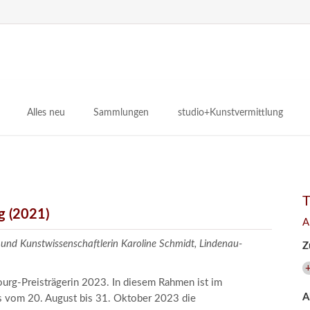
N
ü
Alles neu
Sammlungen
studio+Kunstvermittlung
 Museum
Planungsstände
Antikensammlungen
studio
Lindenau21PLUS
Frühe italienische Malerei
studioAngebote
Digitalisierung
bellissimo.digital
studioTeam
Provenienzforschung
Malerei 17.–19. Jh.
Angebote für Erwachsene
g (2021)
A
Kulturelle Vermittlung
Deutsche Malerei 20./21. Jh.
Angebote für Kitas
 und Kunstwissenschaftlerin Karoline Schmidt, Lindenau-
Z
Länderübergreifende kulturtouristische Ziele
 / Praxisprojekt
Grafische Sammlung
Angebote für Schulen
nt
Kunstbibliothek
ourg-Preisträgerin 2023. In diesem Rahmen ist im
A
s vom 20. August bis 31. Oktober 2023 die
onen
Restaurierung