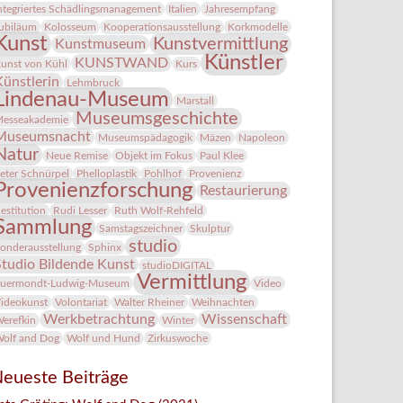
ntegriertes Schädlingsmanagement
Italien
Jahresempfang
ubiläum
Kolosseum
Kooperationsausstellung
Korkmodelle
Kunst
Kunstvermittlung
Kunstmuseum
Künstler
KUNSTWAND
unst von Kühl
Kurs
Künstlerin
Lehmbruck
Lindenau-Museum
Marstall
Museumsgeschichte
esseakademie
Museumsnacht
Museumspädagogik
Mäzen
Napoleon
Natur
Neue Remise
Objekt im Fokus
Paul Klee
eter Schnürpel
Phelloplastik
Pohlhof
Provenienz
Provenienzforschung
Restaurierung
estitution
Rudi Lesser
Ruth Wolf-Rehfeld
Sammlung
Samstagszeichner
Skulptur
studio
onderausstellung
Sphinx
Studio Bildende Kunst
studioDIGITAL
Vermittlung
uermondt-Ludwig-Museum
Video
ideokunst
Volontariat
Walter Rheiner
Weihnachten
Werkbetrachtung
Wissenschaft
erefkin
Winter
olf and Dog
Wolf und Hund
Zirkuswoche
eueste Beiträge