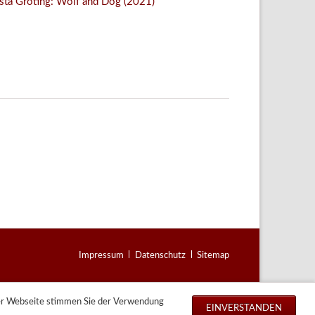
sta Gröting: Wolf and Dog (2021)
Facebook
Twitter
E-mail
WhatsApp
Navigation
Impressum
Datenschutz
Sitemap
überspringen
der Webseite stimmen Sie der Verwendung
EINVERSTANDEN