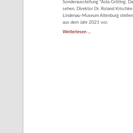
Sonderausstellung "Asta Gröting. 
Aktuelle
sehen. Direktor Dr. Roland Krischk
Bestand
Lindenau-Museum Altenburg stellen
aus dem Jahr 2021 vor.
Gesamtv
Asta
Weiterlesen …
Grußkar
Gröting:
Kalende
Wolf
and
Bestellu
Dog
(2021)