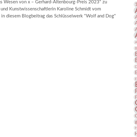
Das Wesen von x – Gerhard-Altenbourg-Preis 2023" zu
 Publikationen
Forschung
e und Kunstwissenschaftlerin Karoline Schmidt vom
skataloge & Editionen
 in diesem Blogbeitrag das Schlüsselwerk "Wolf and Dog"
erzeichnis
ten
A
r
B
ng
D
E
H