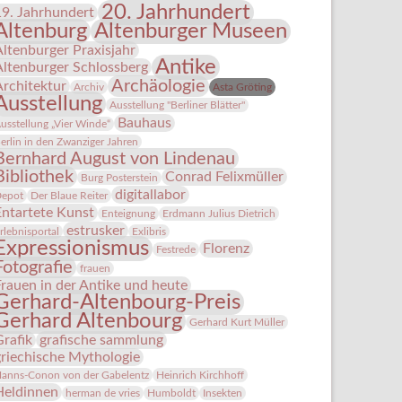
20. Jahrhundert
19. Jahrhundert
Altenburg
Altenburger Museen
Altenburger Praxisjahr
Antike
Altenburger Schlossberg
Archäologie
Architektur
Archiv
Asta Gröting
Ausstellung
Ausstellung "Berliner Blätter"
Bauhaus
usstellung „Vier Winde“
erlin in den Zwanziger Jahren
Bernhard August von Lindenau
Bibliothek
Conrad Felixmüller
Burg Posterstein
digitallabor
epot
Der Blaue Reiter
Entartete Kunst
Enteignung
Erdmann Julius Dietrich
estrusker
rlebnisportal
Exlibris
Expressionismus
Florenz
Festrede
Fotografie
frauen
Frauen in der Antike und heute
Gerhard-Altenbourg-Preis
Gerhard Altenbourg
Gerhard Kurt Müller
Grafik
grafische sammlung
griechische Mythologie
anns-Conon von der Gabelentz
Heinrich Kirchhoff
Heldinnen
herman de vries
Humboldt
Insekten