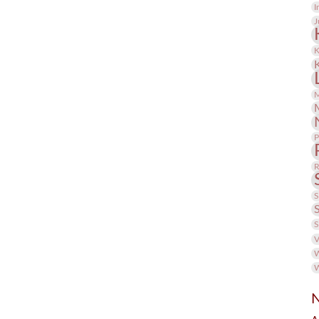
I
J
K
M
P
R
S
S
V
W
W
N