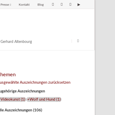
Presse
Kontakt
Blog
avigation
berspringen
Navigation
überspringen
Gerhard Altenbourg
Themen
usgewählte Auszeichnungen zurücksetzen
ugehörige Auszeichnungen
+Videokunst
(
1
)
+Wolf und Hund
(
1
)
lle Auszeichnungen (106)