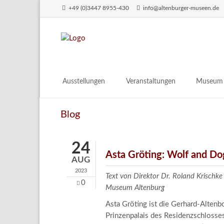
+49 (0)3447 8955-430
info@altenburger-museen.de
SUCHEN
Ausstellungen
Veranstaltungen
Museum
Vorschau
Über das
Blog
Aktuell
Aktuelles
Archiv
Besuch
24
Digitales
Asta Gröting: Wolf and Do
AUG
Team
2023
Text von Direktor Dr. Roland Krischke
Praktikum
0
Museum Altenburg
Engageme
Asta Gröting ist die Gerhard-Altenb
Prinzenpalais des Residenzschlosse
Publikati