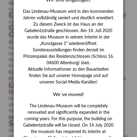
Wir sind umgezogen!
digitallabor
Entartete Kunst
Enteignung
estrusker
Erdmann Julius Dietrich
Erlebnisportal
Exlibris
Das Lindenau-Museum wird in den kommenden
Expressionismus
Fotografie
Florenz
Festrede
Jahren vollständig saniert und deutlich erweitert.
Frauen in der Antike und heute
frauen
Zu diesem Zweck ist das Haus an der
Gerhard-Altenbourg-Preis
Gabelentzstraße geschlossen. Am 14. Juli 2020
Gerhard Altenbourg
Grafik
Gerhard Kurt Müller
wurde das Museum in seinem Interim in der
grafische sammlung
griechische Mythologie
„Kunstgasse 1“ wiedereröffnet.
Heldinnen
Hanns-Conon von der Gabelentz
Heinrich Kirchhoff
Sonderausstellungen finden derzeit im
herman de vries
Humboldt
Insekten
Prinzenpalais des Residenzschlosses (Schloss 16,
Integriertes Schädlingsmanagement
Italien
Jahresempfang
Jubiläum
04600 Altenburg) statt.
Kunst
Kolosseum
Kooperationsausstellung
Korkmodelle
Aktuelle Informationen zu den Bauarbeiten
Kunstvermittlung
Kunstmuseum
Kunst von Kühl
finden Sie auf unserer Homepage und auf
Künstler
KUNSTWAND
Künstlerin
Kurs
Lehmbruck
unseren Social-Media-Kanälen!
Lindenau-Museum
Marstall
Messeakademie
Museumsgeschichte
Museumsnacht
We´ve moved!
Natur
Museumspädagogik
Mäzen
Napoleon
Neue Remise
Objekt im Fokus
Paul Klee
Peter Schnürpel
Phelloplastik
Pohlhof
The Lindenau-Museum will be completely
Provenienzforschung
Provenienz
renovated and significantly expanded in the
Restaurierung
Restitution
Rudi Lesser
Ruth Wolf-Rehfeld
coming years. For this purpose, the building on
Sammlung
Samstagszeichner
Skulptur
Sonderausstellung
Gabelentzstraße will be closed. On 14 July 2020
studio
Studio Bildende Kunst
Sphinx
studioDIGITAL
the museum has reopened its interim at
Vermittlung
Suermondt-Ludwig-Museum
Video
Videokunst