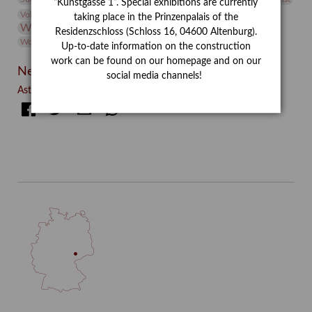
“Kunstgasse 1”. Special exhibitions are currently
Volontariat
Walter Rheiner
Weihnachten
Werefkin
taking place in the Prinzenpalais of the
Werkbetrachtung
Wissenschaft
Winter
Wolf and Dog
Residenzschloss (Schloss 16, 04600 Altenburg).
Wolf und Hund
Zirkuswoche
Up-to-date information on the construction
work can be found on our homepage and on our
Neueste Beiträge
social media channels!
Asta Gröting: Wolf and Dog (2021)
Facebook
Twitter
E-mail
WhatsApp