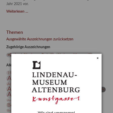
Jahr 2021 vor.
Asta
Weiterlesen …
Gröting:
Wolf
and
Themen
Dog
(2021)
Ausgewählte Auszeichnungen zurücksetzen
Zugehörige Auszeichnungen
+Gerhard-Altenbourg-Preis
(
1
)
+Lindenau-Museum
(
1
)
×
Alle Auszeichnungen (106)
20. Jahrhundert
19. Jahrhundert
Altenburg
Altenburger Museen
Altenburger Praxisjahr
Altenburger Schlossberg
Antike
Archäologie
Architektur
Archiv
Asta Gröting
Ausstellung
Ausstellung "Berliner Blätter"
Bauhaus
Ausstellung „Vier Winde“
Berlin in den Zwanziger Jahren
Bernhard August von Lindenau
Bibliothek
Conrad Felixmüller
Burg Posterstein
Depot
Der Blaue Reiter