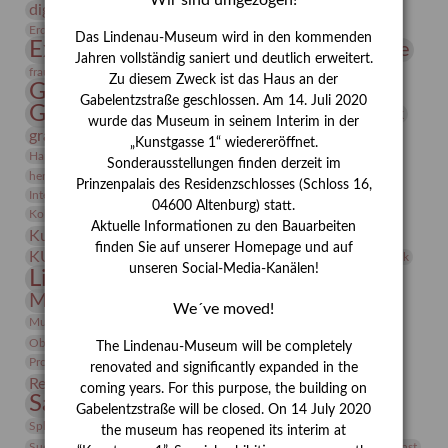
Wir sind umgezogen!
digitallabor
Entartete Kunst
Enteignung
estrusker
Erdmann Julius Dietrich
Erlebnisportal
Exlibris
Das Lindenau-Museum wird in den kommenden
Expressionismus
Fotografie
Florenz
Festrede
Jahren vollständig saniert und deutlich erweitert.
Frauen in der Antike und heute
frauen
Zu diesem Zweck ist das Haus an der
Gerhard-Altenbourg-Preis
Gabelentzstraße geschlossen. Am 14. Juli 2020
Gerhard Altenbourg
Grafik
Gerhard Kurt Müller
wurde das Museum in seinem Interim in der
grafische sammlung
griechische Mythologie
„Kunstgasse 1“ wiedereröffnet.
Heldinnen
Hanns-Conon von der Gabelentz
Heinrich Kirchhoff
Sonderausstellungen finden derzeit im
herman de vries
Humboldt
Insekten
Prinzenpalais des Residenzschlosses (Schloss 16,
Integriertes Schädlingsmanagement
Italien
Jahresempfang
Jubiläum
04600 Altenburg) statt.
Kunst
Kolosseum
Kooperationsausstellung
Korkmodelle
Aktuelle Informationen zu den Bauarbeiten
Kunstvermittlung
Kunstmuseum
Kunst von Kühl
finden Sie auf unserer Homepage und auf
Künstler
KUNSTWAND
Künstlerin
Kurs
Lehmbruck
unseren Social-Media-Kanälen!
Lindenau-Museum
Marstall
Messeakademie
Museumsgeschichte
Museumsnacht
We´ve moved!
Natur
Museumspädagogik
Mäzen
Napoleon
Neue Remise
Objekt im Fokus
Paul Klee
Peter Schnürpel
Phelloplastik
Pohlhof
The Lindenau-Museum will be completely
Provenienzforschung
Provenienz
renovated and significantly expanded in the
Restaurierung
Restitution
Rudi Lesser
Ruth Wolf-Rehfeld
coming years. For this purpose, the building on
Sammlung
Samstagszeichner
Skulptur
Sonderausstellung
Gabelentzstraße will be closed. On 14 July 2020
studio
Studio Bildende Kunst
Sphinx
studioDIGITAL
the museum has reopened its interim at
Vermittlung
Suermondt-Ludwig-Museum
Video
Videokunst