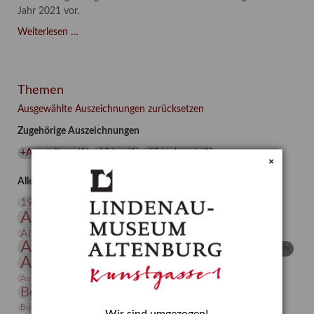
Jahr 2021 vor.
Asta
Weiterlesen …
Gröting:
Wolf
and
Themen
Dog
(2021)
Ausgewählte Auszeichnungen zurücksetzen
Zugehörige Auszeichnungen
+Ausstellung
(
1
)
+Video
(
1
)
+Videokunst
(
1
)
×
Alle Auszeichnungen (106)
20. Jahrhundert
19. Jahrhundert
Altenburg
Altenburger Museen
Altenburger Praxisjahr
Altenburger Schlossberg
Antike
Archäologie
Architektur
Archiv
Asta Gröting
Ausstellung
Ausstellung "Berliner Blätter"
Bauhaus
Ausstellung „Vier Winde“
Berlin in den Zwanziger Jahren
Bernhard August von Lindenau
Bibliothek
Conrad Felixmüller
Burg Posterstein
Depot
Der Blaue Reiter