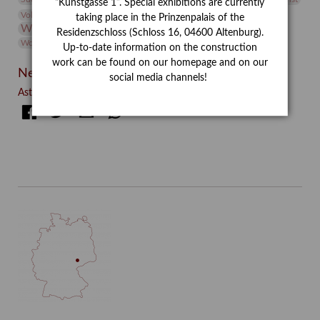
“Kunstgasse 1”. Special exhibitions are currently
Volontariat
Walter Rheiner
Weihnachten
Werefkin
taking place in the Prinzenpalais of the
Werkbetrachtung
Wissenschaft
Winter
Wolf and Dog
Residenzschloss (Schloss 16, 04600 Altenburg).
Wolf und Hund
Zirkuswoche
Up-to-date information on the construction
work can be found on our homepage and on our
Neueste Beiträge
social media channels!
Asta Gröting: Wolf and Dog (2021)
Facebook
Twitter
E-mail
WhatsApp