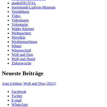
studioDIGITAL
Suermondt-Ludwig-Museum
Vermittlung
Video
Videokunst
Volontariat
Walter Rheiner
Weihnachten
Werefkin
Werkbetrachtung
Winter
Wissenschaft
Wolf and Dog
Wolf und Hund
Zirkuswoche
Neueste Beiträge
Asta Gröting: Wolf and Dog (2021)
Facebook
Twitter
E-mail
WhatsApp