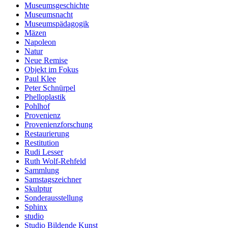
Museumsgeschichte
Museumsnacht
Museumspädagogik
Mäzen
Napoleon
Natur
Neue Remise
Objekt im Fokus
Paul Klee
Peter Schnürpel
Phelloplastik
Pohlhof
Provenienz
Provenienzforschung
Restaurierung
Restitution
Rudi Lesser
Ruth Wolf-Rehfeld
Sammlung
Samstagszeichner
Skulptur
Sonderausstellung
Sphinx
studio
Studio Bildende Kunst