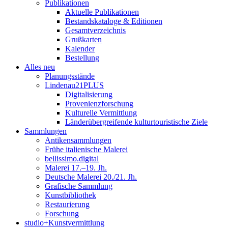
Publikationen
Aktuelle Publikationen
Bestandskataloge & Editionen
Gesamtverzeichnis
Grußkarten
Kalender
Bestellung
Alles neu
Planungsstände
Lindenau21PLUS
Digitalisierung
Provenienzforschung
Kulturelle Vermittlung
Länderübergreifende kulturtouristische Ziele
Sammlungen
Antikensammlungen
Frühe italienische Malerei
bellissimo.digital
Malerei 17.–19. Jh.
Deutsche Malerei 20./21. Jh.
Grafische Sammlung
Kunstbibliothek
Restaurierung
Forschung
studio+Kunstvermittlung