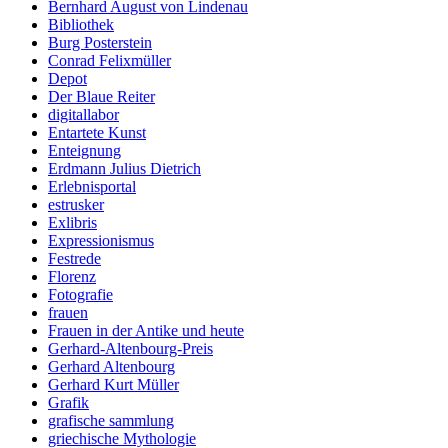
Bernhard August von Lindenau
Bibliothek
Burg Posterstein
Conrad Felixmüller
Depot
Der Blaue Reiter
digitallabor
Entartete Kunst
Enteignung
Erdmann Julius Dietrich
Erlebnisportal
estrusker
Exlibris
Expressionismus
Festrede
Florenz
Fotografie
frauen
Frauen in der Antike und heute
Gerhard-Altenbourg-Preis
Gerhard Altenbourg
Gerhard Kurt Müller
Grafik
grafische sammlung
griechische Mythologie