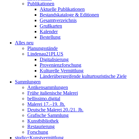
Publikationen
Aktuelle Publikationen
Bestandskataloge & Editionen
Gesamtverzeichnis
Grußkarten
Kalender
Bestellung
Alles neu
Planungsstände
Lindenau21PLUS
Digitalisierung
Provenienzforschung
Kulturelle Vermittlung
Länderübergreifende kulturtouristische Ziele
Sammlungen
Antikensammlungen
Frühe italienische Malerei
bellissimo.digital
Malerei 17.–19. Jh.
Deutsche Malerei 20./21. Jh.
Grafische Sammlung
Kunstbibliothek
Restaurierung
Forschung
studio+Kunstvermittlung