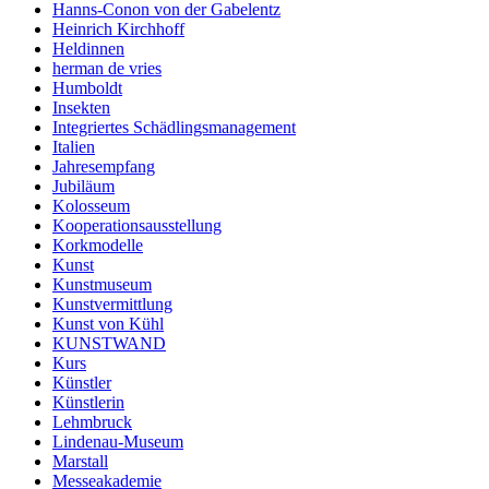
Hanns-Conon von der Gabelentz
Heinrich Kirchhoff
Heldinnen
herman de vries
Humboldt
Insekten
Integriertes Schädlingsmanagement
Italien
Jahresempfang
Jubiläum
Kolosseum
Kooperationsausstellung
Korkmodelle
Kunst
Kunstmuseum
Kunstvermittlung
Kunst von Kühl
KUNSTWAND
Kurs
Künstler
Künstlerin
Lehmbruck
Lindenau-Museum
Marstall
Messeakademie