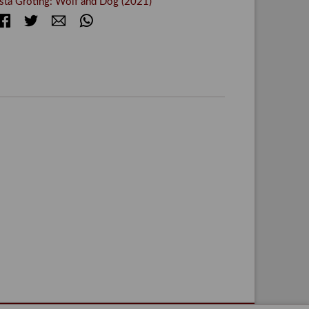
sta Gröting: Wolf and Dog (2021)
Facebook
Twitter
E-mail
WhatsApp