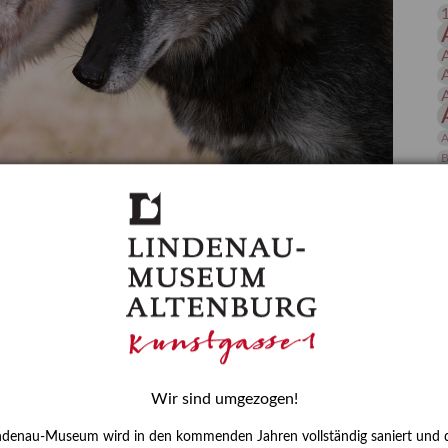
 Publikationen
Forschung
skataloge & Editionen
erzeichnis
ten
A
r
B
ng
g (2021)
D
 und Kunstwissenschaftlerin Karoline Schmidt, Lindenau-
E
ourg-Preisträgerin 2023. In diesem Rahmen ist im
s vom 20. August bis 31. Oktober 2023 die
Das Wesen von x – Gerhard-Altenbourg-Preis 2023" zu
e und Kunstwissenschaftlerin Karoline Schmidt vom
Wir sind umgezogen!
 in diesem Blogbeitrag das Schlüsselwerk "Wolf and Dog"
H
ndenau-Museum wird in den kommenden Jahren vollständig saniert und d