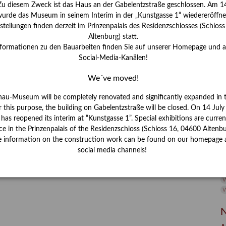
 Zu diesem Zweck ist das Haus an der Gabelentzstraße geschlossen. Am 14
I
J
urde das Museum in seinem Interim in der „Kunstgasse 1“ wiedereröffne
tellungen finden derzeit im Prinzenpalais des Residenzschlosses (Schlos
K
Altenburg) statt.
nformationen zu den Bauarbeiten finden Sie auf unserer Homepage und 
Social-Media-Kanälen!
M
We´ve moved!
nau-Museum will be completely renovated and significantly expanded in 
P
r this purpose, the building on Gabelentzstraße will be closed. On 14 Jul
R
s reopened its interim at “Kunstgasse 1”. Special exhibitions are curren
ce in the Prinzenpalais of the Residenzschloss (Schloss 16, 04600 Altenbu
S
e information on the construction work can be found on our homepage 
social media channels!
S
V
W
W
N