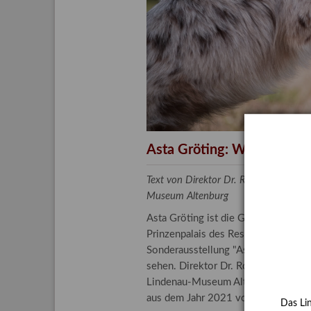
Aktuelle
Bestand
Gesamtv
Grußkar
Kalende
Bestellu
Asta Gröting: Wolf and Do
Text von Direktor Dr. Roland Krischke
Museum Altenburg
Asta Gröting ist die Gerhard-Altenb
Prinzenpalais des Residenzschlosse
Sonderausstellung "Asta Gröting. 
sehen. Direktor Dr. Roland Krischk
Lindenau-Museum Altenburg stellen
aus dem Jahr 2021 vor.
Das Li