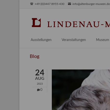
+49 (0)3447 8955-430
info@altenburger-museen.de
SUCHEN
Ausstellungen
Veranstaltungen
Museum
Vorschau
Über das
Blog
Aktuell
Aktuelles
Archiv
Besuch
24
Digitales
AUG
Team
2023
Praktikum
0
Engageme
Publikati