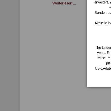
erweitert.
Asta
Weiterlesen …
w
Gröting:
Sonderauss
Wolf
and
Aktuelle I
Dog
(2021)
The Linde
years. Fo
museum ha
pla
Up-to-dat