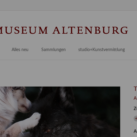
Na
üb
Alles neu
Sammlungen
studio+Kunstvermittlung
 Museum
Planungsstände
Antikensammlungen
studio
Lindenau21PLUS
Frühe italienische Malerei
studioAngebote
Digitalisierung
bellissimo.digital
studioTeam
Provenienzforschung
Malerei 17.–19. Jh.
Angebote für Erwachsene
A
Kulturelle Vermittlung
Deutsche Malerei 20./21. Jh.
Angebote für Kitas
Z
Länderübergreifende kulturtouristische Ziele
 / Praxisprojekt
Grafische Sammlung
Angebote für Schulen
nt
Kunstbibliothek
A
onen
Restaurierung