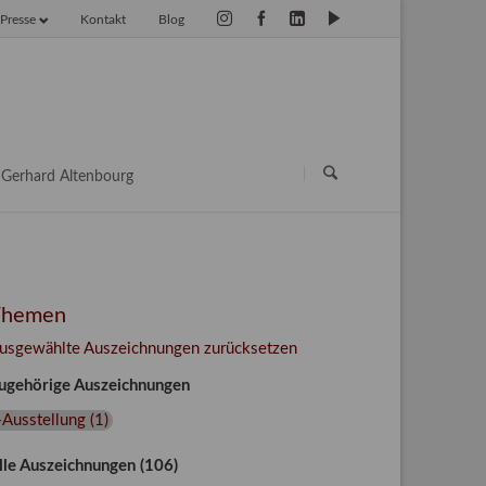
Presse
Kontakt
Blog
vigation
erspringen
Navigation
überspringen
Gerhard Altenbourg
Themen
usgewählte Auszeichnungen zurücksetzen
ugehörige Auszeichnungen
+Ausstellung
(
1
)
lle Auszeichnungen (106)