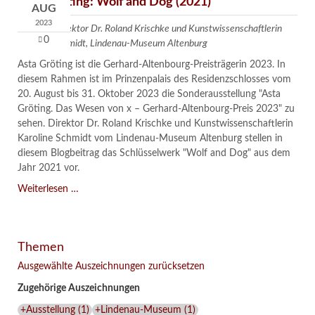
Asta Gröting: Wolf and Dog (2021)
AUG
2023
Text von Direktor Dr. Roland Krischke und Kunstwissenschaftlerin
0
Karoline Schmidt, Lindenau-Museum Altenburg
Asta Gröting ist die Gerhard-Altenbourg-Preisträgerin 2023. In
diesem Rahmen ist im Prinzenpalais des Residenzschlosses vom
20. August bis 31. Oktober 2023 die Sonderausstellung "Asta
Gröting. Das Wesen von x – Gerhard-Altenbourg-Preis 2023" zu
sehen. Direktor Dr. Roland Krischke und Kunstwissenschaftlerin
Karoline Schmidt vom Lindenau-Museum Altenburg stellen in
diesem Blogbeitrag das Schlüsselwerk "Wolf and Dog" aus dem
Jahr 2021 vor.
Asta
Weiterlesen …
Gröting:
Wolf
and
Themen
Dog
(2021)
Ausgewählte Auszeichnungen zurücksetzen
Zugehörige Auszeichnungen
+Ausstellung
(
1
)
+Lindenau-Museum
(
1
)