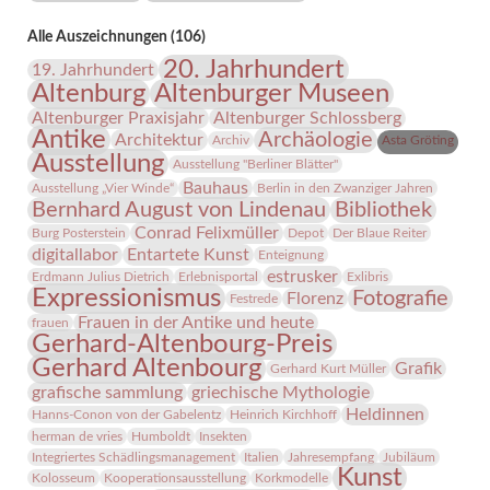
Alle Auszeichnungen (106)
20. Jahrhundert
19. Jahrhundert
Altenburg
Altenburger Museen
Altenburger Praxisjahr
Altenburger Schlossberg
Antike
Archäologie
Architektur
Archiv
Asta Gröting
Ausstellung
Ausstellung "Berliner Blätter"
Bauhaus
Ausstellung „Vier Winde“
Berlin in den Zwanziger Jahren
Bernhard August von Lindenau
Bibliothek
Conrad Felixmüller
Burg Posterstein
Depot
Der Blaue Reiter
digitallabor
Entartete Kunst
Enteignung
estrusker
Erdmann Julius Dietrich
Erlebnisportal
Exlibris
Expressionismus
Fotografie
Florenz
Festrede
Frauen in der Antike und heute
frauen
Gerhard-Altenbourg-Preis
Gerhard Altenbourg
Grafik
Gerhard Kurt Müller
grafische sammlung
griechische Mythologie
Heldinnen
Hanns-Conon von der Gabelentz
Heinrich Kirchhoff
herman de vries
Humboldt
Insekten
Integriertes Schädlingsmanagement
Italien
Jahresempfang
Jubiläum
Kunst
Kolosseum
Kooperationsausstellung
Korkmodelle