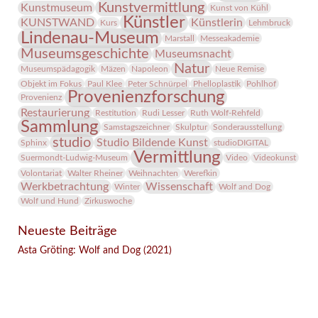
Kunstvermittlung
Kunstmuseum
Kunst von Kühl
Künstler
KUNSTWAND
Künstlerin
Kurs
Lehmbruck
Lindenau-Museum
Marstall
Messeakademie
Museumsgeschichte
Museumsnacht
Natur
Museumspädagogik
Mäzen
Napoleon
Neue Remise
Objekt im Fokus
Paul Klee
Peter Schnürpel
Phelloplastik
Pohlhof
Provenienzforschung
Provenienz
Restaurierung
Restitution
Rudi Lesser
Ruth Wolf-Rehfeld
Sammlung
Samstagszeichner
Skulptur
Sonderausstellung
studio
Studio Bildende Kunst
Sphinx
studioDIGITAL
Vermittlung
Suermondt-Ludwig-Museum
Video
Videokunst
Volontariat
Walter Rheiner
Weihnachten
Werefkin
Werkbetrachtung
Wissenschaft
Winter
Wolf and Dog
Wolf und Hund
Zirkuswoche
Neueste Beiträge
Asta Gröting: Wolf and Dog (2021)
Facebook
Twitter
E-mail
WhatsApp