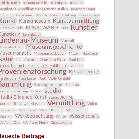
Heldinnen
herman de vries
Humboldt
Insekten
ntegriertes Schädlingsmanagement
Italien
Jahresempfang
ubiläum
Kolosseum
Kooperationsausstellung
Korkmodelle
Kunst
Kunstvermittlung
Kunstmuseum
Künstler
KUNSTWAND
unst von Kühl
Kurs
Künstlerin
Lehmbruck
Lindenau-Museum
Marstall
Museumsgeschichte
esseakademie
Museumsnacht
Museumspädagogik
Mäzen
Napoleon
Natur
Neue Remise
Objekt im Fokus
Paul Klee
eter Schnürpel
Phelloplastik
Pohlhof
Provenienz
Provenienzforschung
Restaurierung
estitution
Rudi Lesser
Ruth Wolf-Rehfeld
Sammlung
Samstagszeichner
Skulptur
studio
onderausstellung
Sphinx
Studio Bildende Kunst
studioDIGITAL
Vermittlung
uermondt-Ludwig-Museum
Video
ideokunst
Volontariat
Walter Rheiner
Weihnachten
Werkbetrachtung
Wissenschaft
erefkin
Winter
olf and Dog
Wolf und Hund
Zirkuswoche
eueste Beiträge