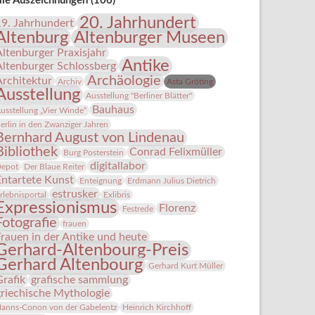
lle Auszeichnungen (106)
20. Jahrhundert
19. Jahrhundert
Altenburg
Altenburger Museen
Altenburger Praxisjahr
Antike
Altenburger Schlossberg
Archäologie
Architektur
Archiv
Asta Gröting
Ausstellung
Ausstellung "Berliner Blätter"
Bauhaus
usstellung „Vier Winde“
erlin in den Zwanziger Jahren
Bernhard August von Lindenau
Bibliothek
Conrad Felixmüller
Burg Posterstein
digitallabor
epot
Der Blaue Reiter
Entartete Kunst
Enteignung
Erdmann Julius Dietrich
estrusker
rlebnisportal
Exlibris
Expressionismus
Florenz
Festrede
Fotografie
frauen
Frauen in der Antike und heute
Gerhard-Altenbourg-Preis
Gerhard Altenbourg
Gerhard Kurt Müller
Grafik
grafische sammlung
griechische Mythologie
anns-Conon von der Gabelentz
Heinrich Kirchhoff