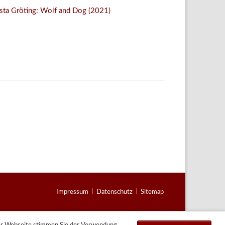
sta Gröting: Wolf and Dog (2021)
Facebook
Twitter
E-mail
WhatsApp
Navigation
Impressum
Datenschutz
Sitemap
überspringen
der Webseite stimmen Sie der Verwendung