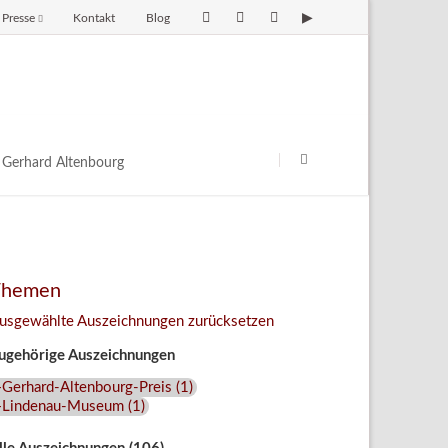
Presse
Kontakt
Blog
avigation
berspringen
Navigation
überspringen
Gerhard Altenbourg
Themen
usgewählte Auszeichnungen zurücksetzen
ugehörige Auszeichnungen
+Gerhard-Altenbourg-Preis
(
1
)
+Lindenau-Museum
(
1
)