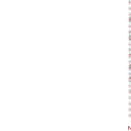
I
J
K
M
P
R
S
S
V
W
W
N