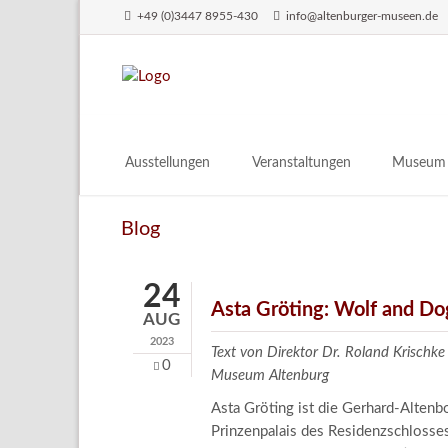
+49 (0)3447 8955-430
info@altenburger-museen.de
SUCHEN
Ausstellungen
Veranstaltungen
Museum
Vorschau
Über das
Blog
Aktuell
Aktuelles
Archiv
Besuch
24
Digitales
Asta Gröting: Wolf and Do
AUG
Team
2023
Text von Direktor Dr. Roland Krischke
Praktikum
0
Museum Altenburg
Engageme
Asta Gröting ist die Gerhard-Altenb
Prinzenpalais des Residenzschlosse
Publikati