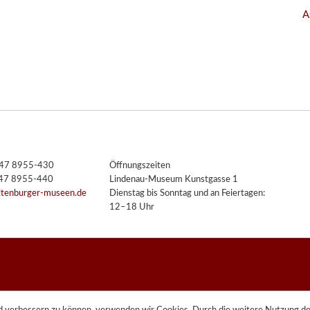
A
3447 8955-430
Öffnungszeiten
447 8955-440
Lindenau-Museum Kunstgasse 1
ltenburger-museen.de
Dienstag bis Sonntag und an Feiertagen:
12–18 Uhr
end verbessern zu können, verwenden wir Cookies. Durch die weitere Nutzung 