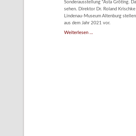
Sonderausstellung "Asta Gröting. 
Aktuelle
sehen. Direktor Dr. Roland Krischk
Bestand
Lindenau-Museum Altenburg stellen
aus dem Jahr 2021 vor.
Gesamtv
Asta
Weiterlesen …
Grußkar
Gröting:
Kalende
Wolf
and
Bestellu
Dog
(2021)