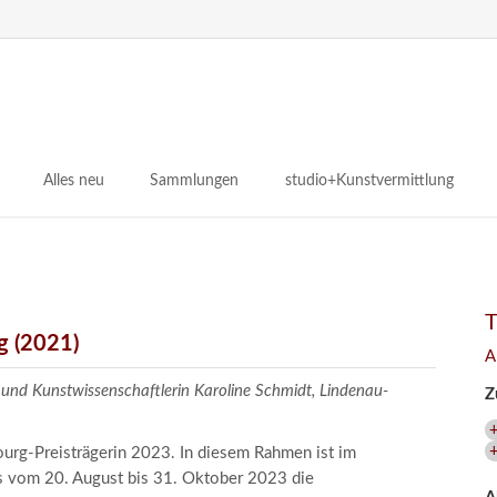
N
ü
Alles neu
Sammlungen
studio+Kunstvermittlung
 Museum
Planungsstände
Antikensammlungen
studio
Lindenau21PLUS
Frühe italienische Malerei
studioAngebote
Digitalisierung
bellissimo.digital
studioTeam
Provenienzforschung
Malerei 17.–19. Jh.
Angebote für Erwachsene
g (2021)
A
Kulturelle Vermittlung
Deutsche Malerei 20./21. Jh.
Angebote für Kitas
 und Kunstwissenschaftlerin Karoline Schmidt, Lindenau-
Z
Länderübergreifende kulturtouristische Ziele
 / Praxisprojekt
Grafische Sammlung
Angebote für Schulen
nt
Kunstbibliothek
ourg-Preisträgerin 2023. In diesem Rahmen ist im
s vom 20. August bis 31. Oktober 2023 die
onen
Restaurierung