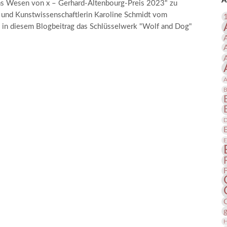
A
Das Wesen von x – Gerhard-Altenbourg-Preis 2023" zu
 Publikationen
Forschung
e und Kunstwissenschaftlerin Karoline Schmidt vom
skataloge & Editionen
 in diesem Blogbeitrag das Schlüsselwerk "Wolf and Dog"
erzeichnis
ten
r
A
ng
B
D
E
H