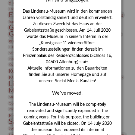
Wir sind umgezogen!
digitallabor
Entartete Kunst
Enteignung
estrusker
Erdmann Julius Dietrich
Erlebnisportal
Exlibris
Das Lindenau-Museum wird in den kommenden
Expressionismus
Fotografie
Florenz
Festrede
Jahren vollständig saniert und deutlich erweitert.
Frauen in der Antike und heute
frauen
Zu diesem Zweck ist das Haus an der
Gerhard-Altenbourg-Preis
Gabelentzstraße geschlossen. Am 14. Juli 2020
Gerhard Altenbourg
Grafik
Gerhard Kurt Müller
wurde das Museum in seinem Interim in der
grafische sammlung
griechische Mythologie
„Kunstgasse 1“ wiedereröffnet.
Heldinnen
Hanns-Conon von der Gabelentz
Heinrich Kirchhoff
Sonderausstellungen finden derzeit im
herman de vries
Humboldt
Insekten
Prinzenpalais des Residenzschlosses (Schloss 16,
Integriertes Schädlingsmanagement
Italien
Jahresempfang
Jubiläum
04600 Altenburg) statt.
Kunst
Kolosseum
Kooperationsausstellung
Korkmodelle
Aktuelle Informationen zu den Bauarbeiten
Kunstvermittlung
Kunstmuseum
Kunst von Kühl
finden Sie auf unserer Homepage und auf
Künstler
KUNSTWAND
Künstlerin
Kurs
Lehmbruck
unseren Social-Media-Kanälen!
Lindenau-Museum
Marstall
Messeakademie
Museumsgeschichte
Museumsnacht
We´ve moved!
Natur
Museumspädagogik
Mäzen
Napoleon
Neue Remise
Objekt im Fokus
Paul Klee
Peter Schnürpel
Phelloplastik
Pohlhof
The Lindenau-Museum will be completely
Provenienzforschung
Provenienz
renovated and significantly expanded in the
Restaurierung
Restitution
Rudi Lesser
Ruth Wolf-Rehfeld
coming years. For this purpose, the building on
Sammlung
Samstagszeichner
Skulptur
Sonderausstellung
Gabelentzstraße will be closed. On 14 July 2020
studio
Studio Bildende Kunst
Sphinx
studioDIGITAL
the museum has reopened its interim at
Vermittlung
Suermondt-Ludwig-Museum
Video
Videokunst