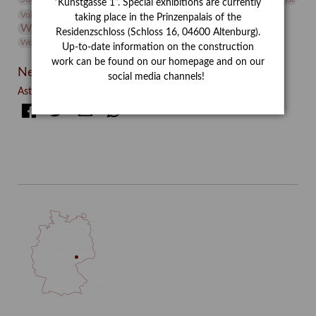
“Kunstgasse 1”. Special exhibitions are currently
Volontariat
Walter Rheiner
Weihnachten
Werefkin
taking place in the Prinzenpalais of the
Werkbetrachtung
Wissenschaft
Winter
Wolf and Dog
Residenzschloss (Schloss 16, 04600 Altenburg).
Wolf und Hund
Zirkuswoche
Up-to-date information on the construction
work can be found on our homepage and on our
Neueste Beiträge
social media channels!
Asta Gröting: Wolf and Dog (2021)
Facebook
Twitter
E-mail
WhatsApp