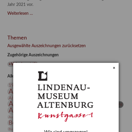
Jahr 2021 vor.
Asta
Weiterlesen …
Gröting:
Wolf
and
Themen
Dog
(2021)
Ausgewählte Auszeichnungen zurücksetzen
Zugehörige Auszeichnungen
+Videokunst
(
1
)
×
Alle Auszeichnungen (106)
20. Jahrhundert
19. Jahrhundert
Altenburg
Altenburger Museen
Altenburger Praxisjahr
Altenburger Schlossberg
Antike
Archäologie
Architektur
Archiv
Asta Gröting
Ausstellung
Ausstellung "Berliner Blätter"
Bauhaus
Ausstellung „Vier Winde“
Berlin in den Zwanziger Jahren
Bernhard August von Lindenau
Bibliothek
Conrad Felixmüller
Burg Posterstein
Depot
Der Blaue Reiter