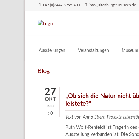
+49 (0)3447 8955-430
info@altenburger-museen.de
SUCHEN
Ausstellungen
Veranstaltungen
Museum
Vorschau
Über das
Blog
Aktuell
Aktuelles
Archiv
Besuch
27
Digitales
„Ob sich die Natur nicht ü
OKT
leistete?“
Team
2021
Praktikum
0
Text von Anna Ebert, Projektassistent
Engageme
Ruth Wolf-Rehfeldt ist Trägerin des
Publikati
Ausstellung verbunden ist. Die So