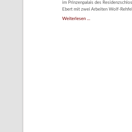
im Prinzenpalais des Residenzschlos
Aktuelle
Ebert mit zwei Arbeiten Wolf-Rehfe
Bestand
„Ob
Weiterlesen …
Gesamtv
sich
die
Grußkar
Natur
Kalende
nicht
Bestellu
übernahm,
als
sie
sich
den
Menschen
leistete?“