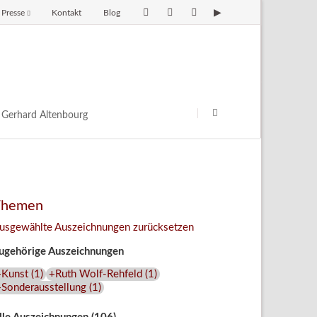
Presse
Kontakt
Blog
avigation
berspringen
Navigation
überspringen
Gerhard Altenbourg
Themen
usgewählte Auszeichnungen zurücksetzen
ugehörige Auszeichnungen
+Kunst
(
1
)
+Ruth Wolf-Rehfeld
(
1
)
+Sonderausstellung
(
1
)