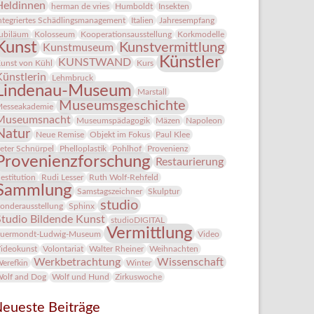
Heldinnen
herman de vries
Humboldt
Insekten
ntegriertes Schädlingsmanagement
Italien
Jahresempfang
ubiläum
Kolosseum
Kooperationsausstellung
Korkmodelle
Kunst
Kunstvermittlung
Kunstmuseum
Künstler
KUNSTWAND
unst von Kühl
Kurs
Künstlerin
Lehmbruck
Lindenau-Museum
Marstall
Museumsgeschichte
esseakademie
Museumsnacht
Museumspädagogik
Mäzen
Napoleon
Natur
Neue Remise
Objekt im Fokus
Paul Klee
eter Schnürpel
Phelloplastik
Pohlhof
Provenienz
Provenienzforschung
Restaurierung
estitution
Rudi Lesser
Ruth Wolf-Rehfeld
Sammlung
Samstagszeichner
Skulptur
studio
onderausstellung
Sphinx
Studio Bildende Kunst
studioDIGITAL
Vermittlung
uermondt-Ludwig-Museum
Video
ideokunst
Volontariat
Walter Rheiner
Weihnachten
Werkbetrachtung
Wissenschaft
erefkin
Winter
olf and Dog
Wolf und Hund
Zirkuswoche
eueste Beiträge