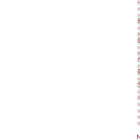
I
J
K
M
P
R
S
S
V
W
W
N