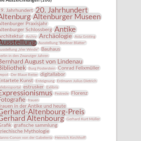
lle Auszeichnungen (106)
20. Jahrhundert
19. Jahrhundert
Altenburg
Altenburger Museen
Altenburger Praxisjahr
Antike
Altenburger Schlossberg
Archäologie
Architektur
Archiv
Asta Gröting
Ausstellung
Ausstellung "Berliner Blätter"
Bauhaus
usstellung „Vier Winde“
erlin in den Zwanziger Jahren
Bernhard August von Lindenau
Bibliothek
Conrad Felixmüller
Burg Posterstein
digitallabor
epot
Der Blaue Reiter
Entartete Kunst
Enteignung
Erdmann Julius Dietrich
estrusker
rlebnisportal
Exlibris
Expressionismus
Florenz
Festrede
Fotografie
frauen
Frauen in der Antike und heute
Gerhard-Altenbourg-Preis
Gerhard Altenbourg
Gerhard Kurt Müller
Grafik
grafische sammlung
griechische Mythologie
anns-Conon von der Gabelentz
Heinrich Kirchhoff