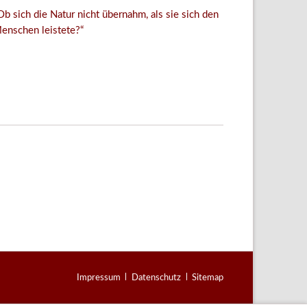
Ob sich die Natur nicht übernahm, als sie sich den
enschen leistete?“
Facebook
Twitter
E-mail
WhatsApp
Navigation
Impressum
Datenschutz
Sitemap
überspringen