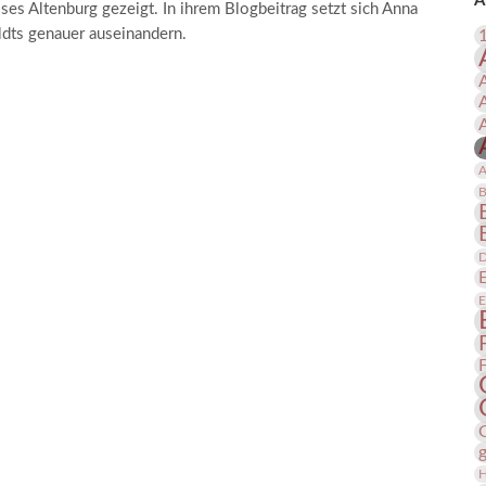
A
ses Altenburg gezeigt. In ihrem Blogbeitrag setzt sich Anna
 Publikationen
Forschung
ldts genauer auseinandern.
skataloge & Editionen
erzeichnis
ten
r
A
ng
B
D
E
H