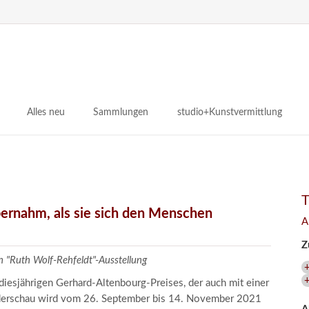
N
ü
Alles neu
Sammlungen
studio+Kunstvermittlung
 Museum
Planungsstände
Antikensammlungen
studio
Lindenau21PLUS
Frühe italienische Malerei
studioAngebote
Digitalisierung
bellissimo.digital
studioTeam
Provenienzforschung
Malerei 17.–19. Jh.
Angebote für Erwachsene
bernahm, als sie sich den Menschen
A
Kulturelle Vermittlung
Deutsche Malerei 20./21. Jh.
Angebote für Kitas
Z
Länderübergreifende kulturtouristische Ziele
 / Praxisprojekt
Grafische Sammlung
Angebote für Schulen
in "Ruth Wolf-Rehfeldt"-Ausstellung
nt
Kunstbibliothek
 diesjährigen Gerhard-Altenbourg-Preises, der auch mit einer
onen
Restaurierung
nderschau wird vom 26. September bis 14. November 2021