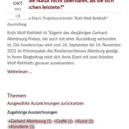
„Ob sich die Natur nicht übernahm, als sie sich
OKT
den Menschen leistete?“
2021
0
Text von Anna Ebert, Projektassistentin "Ruth Wolf-Rehfeldt"-
Ausstellung
Ruth Wolf-Rehfeldt ist Trägerin des diesjährigen Gerhard-
Altenbourg-Preises, der auch mit einer Ausstellung verbunden
ist. Die Sonderschau wird vom 26. September bis 14. November
2021 im Prinzenpalais des Residenzschlosses Altenburg gezeigt.
In ihrem Blogbeitrag setzt sich Anna Ebert mit zwei Arbeiten
Wolf-Rehfeldts genauer auseinandern.
„Ob
Weiterlesen …
sich
die
Natur
Themen
nicht
übernahm,
Ausgewählte Auszeichnungen zurücksetzen
als
Zugehörige Auszeichnungen
sie
sich
+Gerhard Altenbourg
(
1
)
+Grafik
(
1
)
+Kunst
(
1
)
den
+Künstlerin
(
1
)