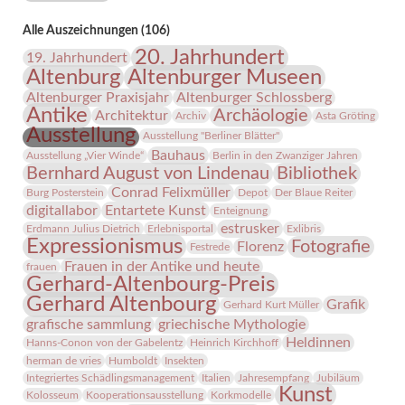
Menschen
leistete?“
Alle Auszeichnungen (106)
20. Jahrhundert
19. Jahrhundert
Altenburg
Altenburger Museen
Altenburger Praxisjahr
Altenburger Schlossberg
Antike
Archäologie
Architektur
Archiv
Asta Gröting
Ausstellung
Ausstellung "Berliner Blätter"
Bauhaus
Ausstellung „Vier Winde“
Berlin in den Zwanziger Jahren
Bernhard August von Lindenau
Bibliothek
Conrad Felixmüller
Burg Posterstein
Depot
Der Blaue Reiter
digitallabor
Entartete Kunst
Enteignung
estrusker
Erdmann Julius Dietrich
Erlebnisportal
Exlibris
Expressionismus
Fotografie
Florenz
Festrede
Frauen in der Antike und heute
frauen
Gerhard-Altenbourg-Preis
Gerhard Altenbourg
Grafik
Gerhard Kurt Müller
grafische sammlung
griechische Mythologie
Heldinnen
Hanns-Conon von der Gabelentz
Heinrich Kirchhoff
herman de vries
Humboldt
Insekten
Integriertes Schädlingsmanagement
Italien
Jahresempfang
Jubiläum
Kunst
Kolosseum
Kooperationsausstellung
Korkmodelle