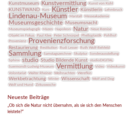
Kunstvermittlung
Kunstmuseum
Kunst von Kühl
Künstler
KUNSTWAND
Künstlerin
Kurs
Lehmbruck
Lindenau-Museum
Marstall
Messeakademie
Museumsgeschichte
Museumsnacht
Natur
Museumspädagogik
Mäzen
Napoleon
Neue Remise
Objekt im Fokus
Paul Klee
Peter Schnürpel
Phelloplastik
Pohlhof
Provenienzforschung
Provenienz
Restaurierung
Restitution
Rudi Lesser
Ruth Wolf-Rehfeld
Sammlung
Samstagszeichner
Skulptur
Sonderausstellung
studio
Studio Bildende Kunst
Sphinx
studioDIGITAL
Vermittlung
Suermondt-Ludwig-Museum
Video
Videokunst
Volontariat
Walter Rheiner
Weihnachten
Werefkin
Werkbetrachtung
Wissenschaft
Winter
Wolf and Dog
Wolf und Hund
Zirkuswoche
Neueste Beiträge
„Ob sich die Natur nicht übernahm, als sie sich den Menschen
leistete?“
Facebook
Twitter
E-mail
WhatsApp