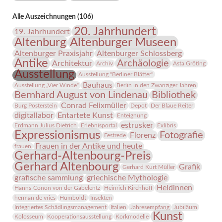
Alle Auszeichnungen (106)
20. Jahrhundert
19. Jahrhundert
Altenburg
Altenburger Museen
Altenburger Praxisjahr
Altenburger Schlossberg
Antike
Archäologie
Architektur
Archiv
Asta Gröting
Ausstellung
Ausstellung "Berliner Blätter"
Bauhaus
Ausstellung „Vier Winde“
Berlin in den Zwanziger Jahren
Bernhard August von Lindenau
Bibliothek
Conrad Felixmüller
Burg Posterstein
Depot
Der Blaue Reiter
digitallabor
Entartete Kunst
Enteignung
estrusker
Erdmann Julius Dietrich
Erlebnisportal
Exlibris
Expressionismus
Fotografie
Florenz
Festrede
Frauen in der Antike und heute
frauen
Gerhard-Altenbourg-Preis
Gerhard Altenbourg
Grafik
Gerhard Kurt Müller
grafische sammlung
griechische Mythologie
Heldinnen
Hanns-Conon von der Gabelentz
Heinrich Kirchhoff
herman de vries
Humboldt
Insekten
Integriertes Schädlingsmanagement
Italien
Jahresempfang
Jubiläum
Kunst
Kolosseum
Kooperationsausstellung
Korkmodelle