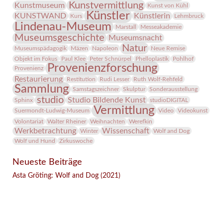
Kunstvermittlung
Kunstmuseum
Kunst von Kühl
Künstler
KUNSTWAND
Künstlerin
Kurs
Lehmbruck
Lindenau-Museum
Marstall
Messeakademie
Museumsgeschichte
Museumsnacht
Natur
Museumspädagogik
Mäzen
Napoleon
Neue Remise
Objekt im Fokus
Paul Klee
Peter Schnürpel
Phelloplastik
Pohlhof
Provenienzforschung
Provenienz
Restaurierung
Restitution
Rudi Lesser
Ruth Wolf-Rehfeld
Sammlung
Samstagszeichner
Skulptur
Sonderausstellung
studio
Studio Bildende Kunst
Sphinx
studioDIGITAL
Vermittlung
Suermondt-Ludwig-Museum
Video
Videokunst
Volontariat
Walter Rheiner
Weihnachten
Werefkin
Werkbetrachtung
Wissenschaft
Winter
Wolf and Dog
Wolf und Hund
Zirkuswoche
Neueste Beiträge
Asta Gröting: Wolf and Dog (2021)
Facebook
Twitter
E-mail
WhatsApp