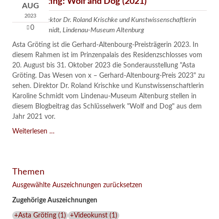
Asta Gröting: Wolf and Dog (2021)
AUG
2023
Text von Direktor Dr. Roland Krischke und Kunstwissenschaftlerin
0
Karoline Schmidt, Lindenau-Museum Altenburg
Asta Gröting ist die Gerhard-Altenbourg-Preisträgerin 2023. In
diesem Rahmen ist im Prinzenpalais des Residenzschlosses vom
20. August bis 31. Oktober 2023 die Sonderausstellung "Asta
Gröting. Das Wesen von x – Gerhard-Altenbourg-Preis 2023" zu
sehen. Direktor Dr. Roland Krischke und Kunstwissenschaftlerin
Karoline Schmidt vom Lindenau-Museum Altenburg stellen in
diesem Blogbeitrag das Schlüsselwerk "Wolf and Dog" aus dem
Jahr 2021 vor.
Asta
Weiterlesen …
Gröting:
Wolf
and
Themen
Dog
(2021)
Ausgewählte Auszeichnungen zurücksetzen
Zugehörige Auszeichnungen
+Asta Gröting
(
1
)
+Videokunst
(
1
)