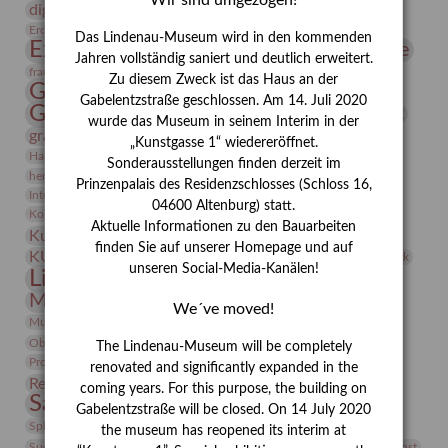
Wir sind umgezogen!
digitallabor
Entartete Kunst
Enteignung
estrusker
Erdmann Julius Dietrich
Erlebnisportal
Exlibris
Das Lindenau-Museum wird in den kommenden
Expressionismus
Fotografie
Florenz
Festrede
Jahren vollständig saniert und deutlich erweitert.
Frauen in der Antike und heute
frauen
Zu diesem Zweck ist das Haus an der
Gerhard-Altenbourg-Preis
Gabelentzstraße geschlossen. Am 14. Juli 2020
Gerhard Altenbourg
Grafik
Gerhard Kurt Müller
wurde das Museum in seinem Interim in der
grafische sammlung
griechische Mythologie
„Kunstgasse 1“ wiedereröffnet.
Heldinnen
Hanns-Conon von der Gabelentz
Heinrich Kirchhoff
Sonderausstellungen finden derzeit im
herman de vries
Humboldt
Insekten
Prinzenpalais des Residenzschlosses (Schloss 16,
Integriertes Schädlingsmanagement
Italien
Jahresempfang
Jubiläum
04600 Altenburg) statt.
Kunst
Kolosseum
Kooperationsausstellung
Korkmodelle
Aktuelle Informationen zu den Bauarbeiten
Kunstvermittlung
Kunstmuseum
Kunst von Kühl
finden Sie auf unserer Homepage und auf
Künstler
KUNSTWAND
Künstlerin
Kurs
Lehmbruck
unseren Social-Media-Kanälen!
Lindenau-Museum
Marstall
Messeakademie
Museumsgeschichte
Museumsnacht
We´ve moved!
Natur
Museumspädagogik
Mäzen
Napoleon
Neue Remise
Objekt im Fokus
Paul Klee
Peter Schnürpel
Phelloplastik
Pohlhof
The Lindenau-Museum will be completely
Provenienzforschung
Provenienz
renovated and significantly expanded in the
Restaurierung
Restitution
Rudi Lesser
Ruth Wolf-Rehfeld
coming years. For this purpose, the building on
Sammlung
Samstagszeichner
Skulptur
Sonderausstellung
Gabelentzstraße will be closed. On 14 July 2020
studio
Studio Bildende Kunst
Sphinx
studioDIGITAL
the museum has reopened its interim at
Vermittlung
Suermondt-Ludwig-Museum
Video
Videokunst