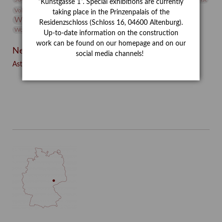
“Kunstgasse 1”. Special exhibitions are currently
Volontariat
Walter Rheiner
Weihnachten
Werefkin
taking place in the Prinzenpalais of the
Werkbetrachtung
Wissenschaft
Winter
Wolf and Dog
Residenzschloss (Schloss 16, 04600 Altenburg).
Wolf und Hund
Zirkuswoche
Up-to-date information on the construction
work can be found on our homepage and on our
Neueste Beiträge
social media channels!
Asta Gröting: Wolf and Dog (2021)
Facebook
Twitter
E-mail
WhatsApp