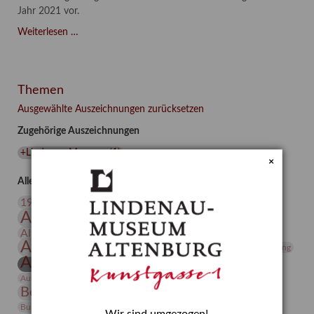
Jahr 2021 vor.
Asta
Weiterlesen …
Gröting:
Wolf
and
Themen
Dog
(2021)
Ausgewählte Auszeichnungen zurücksetzen
Zugehörige Auszeichnungen
+Lindenau-Museum
(
1
)
×
Alle Auszeichnungen (106)
20. Jahrhundert
19. Jahrhundert
Altenburg
Altenburger Museen
Altenburger Praxisjahr
Altenburger Schlossberg
Antike
Archäologie
Architektur
Archiv
Asta Gröting
Ausstellung
Ausstellung "Berliner Blätter"
Bauhaus
Ausstellung „Vier Winde“
Berlin in den Zwanziger Jahren
Bernhard August von Lindenau
Bibliothek
Conrad Felixmüller
Burg Posterstein
Depot
Der Blaue Reiter