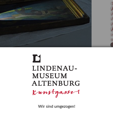
 Publikationen
Forschung
skataloge & Editionen
erzeichnis
ten
A
r
B
ng
D
gessen? – Kunstdetektivinnen im Dienste
E
zforscherin am Lindenau-Museum Altenburg
und Mädchen in der Wissenschaft wurde 2015 in der
ationen beschlossen. Er wird jährlich am 11. Februar
nde Rolle erinnern, die Mädchen und Frauen in
n. In ihrem Blogbeitrag stellt Provenienzforscherin
H
Wir sind umgezogen!
or.