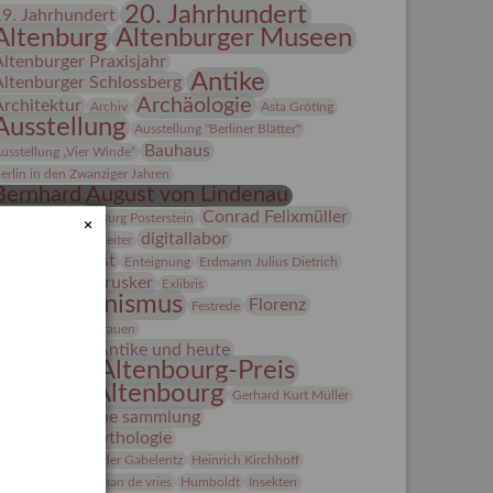
20. Jahrhundert
19. Jahrhundert
Altenburg
Altenburger Museen
Altenburger Praxisjahr
Antike
Altenburger Schlossberg
Archäologie
Architektur
Archiv
Asta Gröting
Ausstellung
Ausstellung "Berliner Blätter"
Bauhaus
usstellung „Vier Winde“
erlin in den Zwanziger Jahren
Bernhard August von Lindenau
Bibliothek
Conrad Felixmüller
Burg Posterstein
×
digitallabor
epot
Der Blaue Reiter
Entartete Kunst
Enteignung
Erdmann Julius Dietrich
estrusker
rlebnisportal
Exlibris
Expressionismus
Florenz
Festrede
Fotografie
frauen
Frauen in der Antike und heute
Gerhard-Altenbourg-Preis
Gerhard Altenbourg
Gerhard Kurt Müller
Grafik
grafische sammlung
griechische Mythologie
anns-Conon von der Gabelentz
Heinrich Kirchhoff
Heldinnen
herman de vries
Humboldt
Insekten