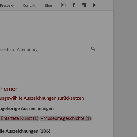
Presse
Kontakt
Blog
vigation
erspringen
Navigation
überspringen
Gerhard Altenbourg
Themen
usgewählte Auszeichnungen zurücksetzen
ugehörige Auszeichnungen
Entartete Kunst
(
1
)
+Museumsgeschichte
(
1
)
lle Auszeichnungen (106)