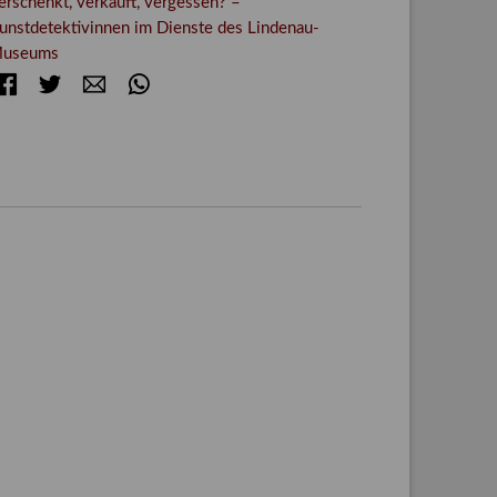
erschenkt, verkauft, vergessen? –
unstdetektivinnen im Dienste des Lindenau-
useums
Facebook
Twitter
E-mail
WhatsApp