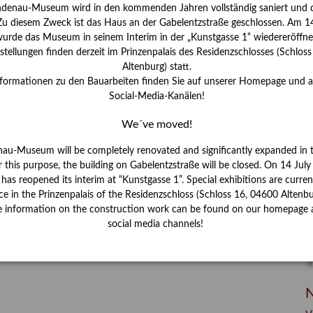
I
ndenau-Museum wird in den kommenden Jahren vollständig saniert und d
J
 Zu diesem Zweck ist das Haus an der Gabelentzstraße geschlossen. Am 14
urde das Museum in seinem Interim in der „Kunstgasse 1“ wiedereröffne
K
tellungen finden derzeit im Prinzenpalais des Residenzschlosses (Schlos
Altenburg) statt.
nformationen zu den Bauarbeiten finden Sie auf unserer Homepage und 
M
Social-Media-Kanälen!
We´ve moved!
P
nau-Museum will be completely renovated and significantly expanded in 
R
r this purpose, the building on Gabelentzstraße will be closed. On 14 Jul
s reopened its interim at “Kunstgasse 1”. Special exhibitions are curren
S
ce in the Prinzenpalais of the Residenzschloss (Schloss 16, 04600 Altenbu
e information on the construction work can be found on our homepage 
S
social media channels!
V
W
W
N