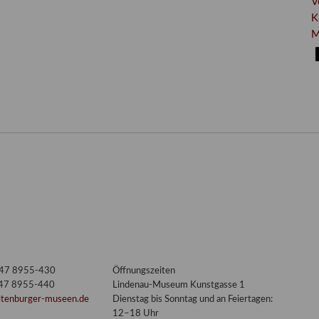
V
K
M
3447 8955-430
Öffnungszeiten
447 8955-440
Lindenau-Museum Kunstgasse 1
ltenburger-museen.de
Dienstag bis Sonntag und an Feiertagen:
12–18 Uhr