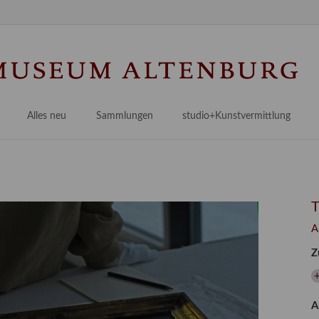
Na
üb
Alles neu
Sammlungen
studio+Kunstvermittlung
 Museum
Planungsstände
Antikensammlungen
studio
Lindenau21PLUS
Frühe italienische Malerei
studioAngebote
Digitalisierung
bellissimo.digital
studioTeam
Provenienzforschung
Malerei 17.–19. Jh.
Angebote für Erwachsene
A
Kulturelle Vermittlung
Deutsche Malerei 20./21. Jh.
Angebote für Kitas
Z
Länderübergreifende kulturtouristische Ziele
 / Praxisprojekt
Grafische Sammlung
Angebote für Schulen
+
nt
Kunstbibliothek
A
onen
Restaurierung