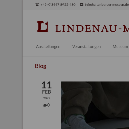
+49 (0)3447 8955-430
info@altenburger-museen.de
SUCHEN
Ausstellungen
Veranstaltungen
Museum
Vorschau
Über das
Blog
Aktuell
Aktuelles
Archiv
Besuch
11
Digitales
FEB
Team
2022
Praktikum
0
Engageme
Publikati