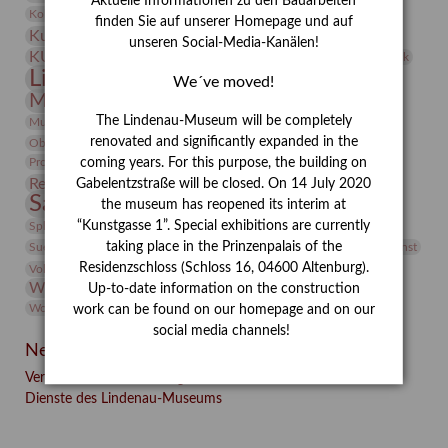
Aktuelle Informationen zu den Bauarbeiten
Kunst
Kolosseum
Kooperationsausstellung
Korkmodelle
finden Sie auf unserer Homepage und auf
Kunstvermittlung
Kunstmuseum
Kunst von Kühl
unseren Social-Media-Kanälen!
Künstler
KUNSTWAND
Künstlerin
Kurs
Lehmbruck
Lindenau-Museum
Marstall
Messeakademie
We´ve moved!
Museumsgeschichte
Museumsnacht
Natur
The Lindenau-Museum will be completely
Museumspädagogik
Mäzen
Napoleon
Neue Remise
renovated and significantly expanded in the
Objekt im Fokus
Paul Klee
Peter Schnürpel
Phelloplastik
Pohlhof
Provenienzforschung
coming years. For this purpose, the building on
Provenienz
Restaurierung
Gabelentzstraße will be closed. On 14 July 2020
Restitution
Rudi Lesser
Ruth Wolf-Rehfeld
Sammlung
the museum has reopened its interim at
Samstagszeichner
Skulptur
Sonderausstellung
studio
Studio Bildende Kunst
“Kunstgasse 1”. Special exhibitions are currently
Sphinx
studioDIGITAL
Vermittlung
taking place in the Prinzenpalais of the
Suermondt-Ludwig-Museum
Video
Videokunst
Residenzschloss (Schloss 16, 04600 Altenburg).
Volontariat
Walter Rheiner
Weihnachten
Werefkin
Werkbetrachtung
Wissenschaft
Up-to-date information on the construction
Winter
Wolf and Dog
Wolf und Hund
Zirkuswoche
work can be found on our homepage and on our
social media channels!
Neueste Beiträge
Verschenkt, verkauft, vergessen? – Kunstdetektivinnen im
Dienste des Lindenau-Museums
Facebook
Twitter
E-mail
WhatsApp