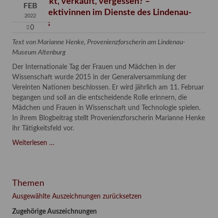
Verschenkt, verkauft, vergessen? –
FEB
Kunstdetektivinnen im Dienste des Lindenau-
2022
Museums
0
Text von Marianne Henke, Provenienzforscherin am Lindenau-
Museum Altenburg
Der Internationale Tag der Frauen und Mädchen in der
Wissenschaft wurde 2015 in der Generalversammlung der
Vereinten Nationen beschlossen. Er wird jährlich am 11. Februar
begangen und soll an die entscheidende Rolle erinnern, die
Mädchen und Frauen in Wissenschaft und Technologie spielen.
In ihrem Blogbeitrag stellt Provenienzforscherin Marianne Henke
ihr Tätigkeitsfeld vor.
Verschenkt,
Weiterlesen …
verkauft,
vergessen?
–
Themen
Kunstdetektivinnen
im
Ausgewählte Auszeichnungen zurücksetzen
Dienste
Zugehörige Auszeichnungen
des