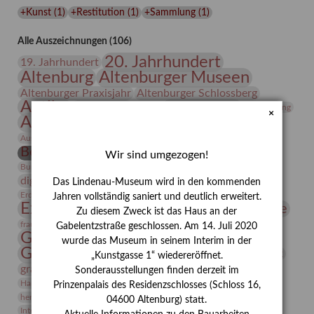
Lindenau-
+Kunst
(
1
)
+Restitution
(
1
)
+Sammlung
(
1
)
Museums
Alle Auszeichnungen (106)
20. Jahrhundert
19. Jahrhundert
Altenburg
Altenburger Museen
Altenburger Praxisjahr
Altenburger Schlossberg
Antike
Archäologie
Architektur
Archiv
Asta Gröting
×
Ausstellung
Ausstellung "Berliner Blätter"
Bauhaus
Ausstellung „Vier Winde“
Berlin in den Zwanziger Jahren
Bernhard August von Lindenau
Bibliothek
Wir sind umgezogen!
Conrad Felixmüller
Burg Posterstein
Depot
Der Blaue Reiter
digitallabor
Entartete Kunst
Enteignung
Das Lindenau-Museum wird in den kommenden
estrusker
Erdmann Julius Dietrich
Erlebnisportal
Exlibris
Jahren vollständig saniert und deutlich erweitert.
Expressionismus
Fotografie
Florenz
Festrede
Zu diesem Zweck ist das Haus an der
Frauen in der Antike und heute
frauen
Gabelentzstraße geschlossen. Am 14. Juli 2020
Gerhard-Altenbourg-Preis
wurde das Museum in seinem Interim in der
Gerhard Altenbourg
Grafik
Gerhard Kurt Müller
„Kunstgasse 1“ wiedereröffnet.
grafische sammlung
griechische Mythologie
Sonderausstellungen finden derzeit im
Heldinnen
Hanns-Conon von der Gabelentz
Heinrich Kirchhoff
Prinzenpalais des Residenzschlosses (Schloss 16,
herman de vries
Humboldt
Insekten
04600 Altenburg) statt.
Integriertes Schädlingsmanagement
Italien
Jahresempfang
Jubiläum