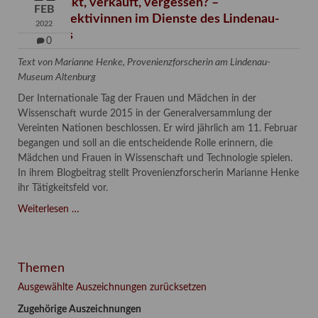
Verschenkt, verkauft, vergessen? –
FEB
Kunstdetektivinnen im Dienste des Lindenau-
2022
Museums
0
Text von Marianne Henke, Provenienzforscherin am Lindenau-
Museum Altenburg
Der Internationale Tag der Frauen und Mädchen in der
Wissenschaft wurde 2015 in der Generalversammlung der
Vereinten Nationen beschlossen. Er wird jährlich am 11. Februar
begangen und soll an die entscheidende Rolle erinnern, die
Mädchen und Frauen in Wissenschaft und Technologie spielen.
In ihrem Blogbeitrag stellt Provenienzforscherin Marianne Henke
ihr Tätigkeitsfeld vor.
Verschenkt,
Weiterlesen …
verkauft,
vergessen?
–
Themen
Kunstdetektivinnen
im
Ausgewählte Auszeichnungen zurücksetzen
Dienste
Zugehörige Auszeichnungen
des