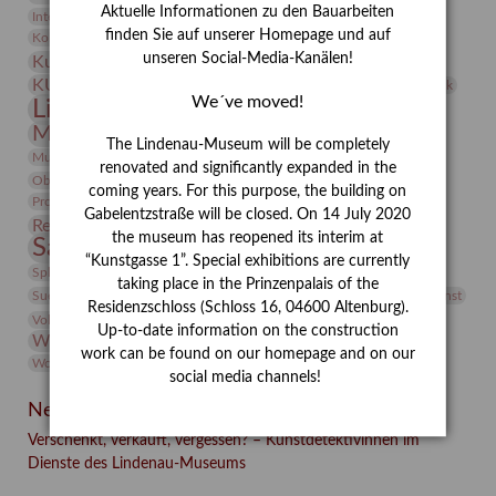
Aktuelle Informationen zu den Bauarbeiten
Integriertes Schädlingsmanagement
Italien
Jahresempfang
Jubiläum
Kunst
finden Sie auf unserer Homepage und auf
Kolosseum
Kooperationsausstellung
Korkmodelle
unseren Social-Media-Kanälen!
Kunstvermittlung
Kunstmuseum
Kunst von Kühl
Künstler
KUNSTWAND
Künstlerin
Kurs
Lehmbruck
We´ve moved!
Lindenau-Museum
Marstall
Messeakademie
Museumsgeschichte
Museumsnacht
The Lindenau-Museum will be completely
Natur
Museumspädagogik
Mäzen
Napoleon
Neue Remise
renovated and significantly expanded in the
Objekt im Fokus
Paul Klee
Peter Schnürpel
Phelloplastik
Pohlhof
coming years. For this purpose, the building on
Provenienzforschung
Provenienz
Gabelentzstraße will be closed. On 14 July 2020
Restaurierung
Restitution
Rudi Lesser
Ruth Wolf-Rehfeld
the museum has reopened its interim at
Sammlung
Samstagszeichner
Skulptur
Sonderausstellung
“Kunstgasse 1”. Special exhibitions are currently
studio
Studio Bildende Kunst
Sphinx
studioDIGITAL
taking place in the Prinzenpalais of the
Vermittlung
Suermondt-Ludwig-Museum
Video
Videokunst
Residenzschloss (Schloss 16, 04600 Altenburg).
Volontariat
Walter Rheiner
Weihnachten
Werefkin
Up-to-date information on the construction
Werkbetrachtung
Wissenschaft
Winter
Wolf and Dog
work can be found on our homepage and on our
Wolf und Hund
Zirkuswoche
social media channels!
Neueste Beiträge
Verschenkt, verkauft, vergessen? – Kunstdetektivinnen im
Dienste des Lindenau-Museums
Facebook
Twitter
E-mail
WhatsApp