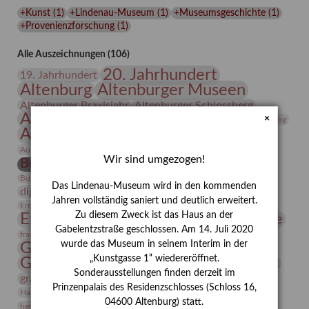
Lindenau-
+Kunst
(
1
)
+Lindenau-Museum
(
1
)
+Museumsgeschichte
(
1
)
Museums
+Provenienzforschung
(
1
)
Alle Auszeichnungen (106)
20. Jahrhundert
19. Jahrhundert
Altenburg
Altenburger Museen
Altenburger Praxisjahr
Altenburger Schlossberg
Antike
Archäologie
Architektur
×
Archiv
Asta Gröting
Ausstellung
Ausstellung "Berliner Blätter"
Bauhaus
Ausstellung „Vier Winde“
Berlin in den Zwanziger Jahren
Wir sind umgezogen!
Bernhard August von Lindenau
Bibliothek
Conrad Felixmüller
Burg Posterstein
Depot
Der Blaue Reiter
Das Lindenau-Museum wird in den kommenden
digitallabor
Entartete Kunst
Enteignung
Jahren vollständig saniert und deutlich erweitert.
estrusker
Erdmann Julius Dietrich
Erlebnisportal
Exlibris
Zu diesem Zweck ist das Haus an der
Expressionismus
Fotografie
Florenz
Festrede
Gabelentzstraße geschlossen. Am 14. Juli 2020
Frauen in der Antike und heute
frauen
wurde das Museum in seinem Interim in der
Gerhard-Altenbourg-Preis
„Kunstgasse 1“ wiedereröffnet.
Gerhard Altenbourg
Grafik
Gerhard Kurt Müller
Sonderausstellungen finden derzeit im
grafische sammlung
griechische Mythologie
Prinzenpalais des Residenzschlosses (Schloss 16,
Heldinnen
Hanns-Conon von der Gabelentz
Heinrich Kirchhoff
04600 Altenburg) statt.
herman de vries
Humboldt
Insekten