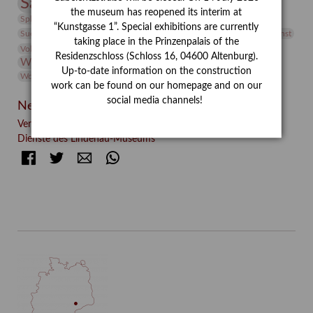
Sammlung
Samstagszeichner
Skulptur
Sonderausstellung
the museum has reopened its interim at
studio
Studio Bildende Kunst
Sphinx
studioDIGITAL
“Kunstgasse 1”. Special exhibitions are currently
Vermittlung
Suermondt-Ludwig-Museum
Video
Videokunst
taking place in the Prinzenpalais of the
Volontariat
Walter Rheiner
Weihnachten
Werefkin
Residenzschloss (Schloss 16, 04600 Altenburg).
Werkbetrachtung
Wissenschaft
Winter
Wolf and Dog
Up-to-date information on the construction
Wolf und Hund
Zirkuswoche
work can be found on our homepage and on our
social media channels!
Neueste Beiträge
Verschenkt, verkauft, vergessen? – Kunstdetektivinnen im
Dienste des Lindenau-Museums
Facebook
Twitter
E-mail
WhatsApp