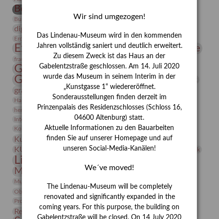
Bernhard August von Lindenau
Bibliothek
Wir sind umgezogen!
Conrad Felixmüller
Burg Posterstein
Depot
Der Blaue Reiter
digitallabor
Entartete Kunst
Enteignung
Das Lindenau-Museum wird in den kommenden
estrusker
Erdmann Julius Dietrich
Erlebnisportal
Exlibris
Expressionismus
Jahren vollständig saniert und deutlich erweitert.
Fotografie
Florenz
Festrede
Zu diesem Zweck ist das Haus an der
Frauen in der Antike und heute
frauen
Gerhard-Altenbourg-Preis
Gabelentzstraße geschlossen. Am 14. Juli 2020
wurde das Museum in seinem Interim in der
Gerhard Altenbourg
Grafik
Gerhard Kurt Müller
„Kunstgasse 1“ wiedereröffnet.
grafische sammlung
griechische Mythologie
Sonderausstellungen finden derzeit im
Heldinnen
Hanns-Conon von der Gabelentz
Heinrich Kirchhoff
Prinzenpalais des Residenzschlosses (Schloss 16,
herman de vries
Humboldt
Insekten
04600 Altenburg) statt.
Integriertes Schädlingsmanagement
Italien
Jahresempfang
Jubiläum
Kunst
Aktuelle Informationen zu den Bauarbeiten
Kolosseum
Kooperationsausstellung
Korkmodelle
Kunstvermittlung
finden Sie auf unserer Homepage und auf
Kunstmuseum
Kunst von Kühl
Künstler
unseren Social-Media-Kanälen!
KUNSTWAND
Künstlerin
Kurs
Lehmbruck
Lindenau-Museum
Marstall
Messeakademie
We´ve moved!
Museumsgeschichte
Museumsnacht
Natur
Museumspädagogik
Mäzen
Napoleon
Neue Remise
The Lindenau-Museum will be completely
Objekt im Fokus
Paul Klee
Peter Schnürpel
Phelloplastik
Pohlhof
renovated and significantly expanded in the
Provenienzforschung
Provenienz
coming years. For this purpose, the building on
Restaurierung
Restitution
Rudi Lesser
Ruth Wolf-Rehfeld
Gabelentzstraße will be closed. On 14 July 2020