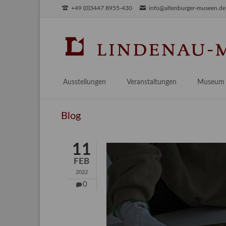
+49 (0)3447 8955-430
info@altenburger-museen.de
SUCHEN
Ausstellungen
Veranstaltungen
Museum
Vorschau
Über das
Blog
Aktuell
Aktuelles
Archiv
Besuch
11
Digitales
FEB
Team
2022
Praktikum
0
Engageme
Publikati