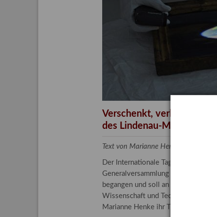
Aktuelle
Bestand
Gesamtv
Grußkar
Kalende
Bestellu
Verschenkt, verkauft, ver
des Lindenau-Museums
Text von Marianne Henke, Provenien
Der Internationale Tag der Frauen 
Generalversammlung der Vereinten N
begangen und soll an die entscheide
Wissenschaft und Technologie spiele
Marianne Henke ihr Tätigkeitsfeld v