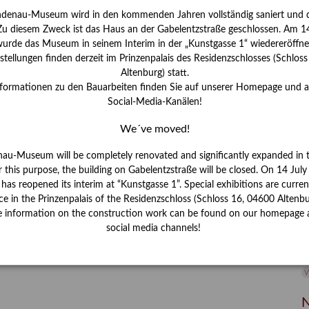
ndenau-Museum wird in den kommenden Jahren vollständig saniert und d
I
 Zu diesem Zweck ist das Haus an der Gabelentzstraße geschlossen. Am 14
J
urde das Museum in seinem Interim in der „Kunstgasse 1“ wiedereröffne
tellungen finden derzeit im Prinzenpalais des Residenzschlosses (Schlos
K
Altenburg) statt.
nformationen zu den Bauarbeiten finden Sie auf unserer Homepage und 
Social-Media-Kanälen!
M
We´ve moved!
P
nau-Museum will be completely renovated and significantly expanded in 
r this purpose, the building on Gabelentzstraße will be closed. On 14 Jul
R
s reopened its interim at “Kunstgasse 1”. Special exhibitions are curren
ce in the Prinzenpalais of the Residenzschloss (Schloss 16, 04600 Altenbu
S
e information on the construction work can be found on our homepage 
social media channels!
S
V
W
W
N