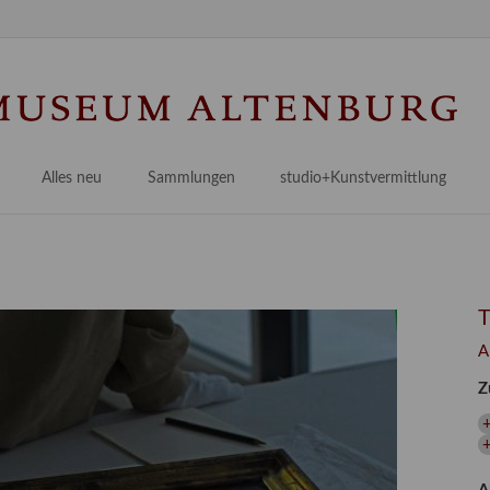
Na
üb
Alles neu
Sammlungen
studio+Kunstvermittlung
 Museum
Planungsstände
Antikensammlungen
studio
Lindenau21PLUS
Frühe italienische Malerei
studioAngebote
Digitalisierung
bellissimo.digital
studioTeam
Provenienzforschung
Malerei 17.–19. Jh.
Angebote für Erwachsene
A
Kulturelle Vermittlung
Deutsche Malerei 20./21. Jh.
Angebote für Kitas
Z
Länderübergreifende kulturtouristische Ziele
 / Praxisprojekt
Grafische Sammlung
Angebote für Schulen
nt
Kunstbibliothek
onen
Restaurierung