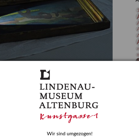
A
 Publikationen
Forschung
skataloge & Editionen
erzeichnis
ten
r
A
ng
B
gessen? – Kunstdetektivinnen im Dienste
D
E
zforscherin am Lindenau-Museum Altenburg
und Mädchen in der Wissenschaft wurde 2015 in der
ationen beschlossen. Er wird jährlich am 11. Februar
nde Rolle erinnern, die Mädchen und Frauen in
n. In ihrem Blogbeitrag stellt Provenienzforscherin
or.
Wir sind umgezogen!
H