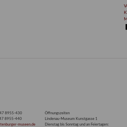
V
K
M
3447 8955-430
Öffnungszeiten
447 8955-440
Lindenau-Museum Kunstgasse 1
ltenburger-museen.de
Dienstag bis Sonntag und an Feiertagen: