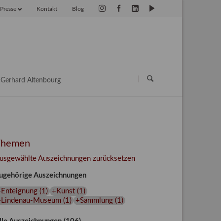
Presse
Kontakt
Blog
vigation
erspringen
Navigation
überspringen
Gerhard Altenbourg
Themen
usgewählte Auszeichnungen zurücksetzen
ugehörige Auszeichnungen
+Enteignung
(
1
)
+Kunst
(
1
)
+Lindenau-Museum
(
1
)
+Sammlung
(
1
)