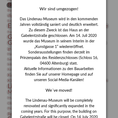
Bernhard August von Lindenau
Bibliothek
Wir sind umgezogen!
Conrad Felixmüller
Burg Posterstein
Depot
Der Blaue Reiter
digitallabor
Entartete Kunst
Enteignung
Das Lindenau-Museum wird in den kommenden
estrusker
Erdmann Julius Dietrich
Erlebnisportal
Exlibris
Expressionismus
Jahren vollständig saniert und deutlich erweitert.
Fotografie
Florenz
Festrede
Zu diesem Zweck ist das Haus an der
Frauen in der Antike und heute
frauen
Gerhard-Altenbourg-Preis
Gabelentzstraße geschlossen. Am 14. Juli 2020
wurde das Museum in seinem Interim in der
Gerhard Altenbourg
Grafik
Gerhard Kurt Müller
„Kunstgasse 1“ wiedereröffnet.
grafische sammlung
griechische Mythologie
Sonderausstellungen finden derzeit im
Heldinnen
Hanns-Conon von der Gabelentz
Heinrich Kirchhoff
Prinzenpalais des Residenzschlosses (Schloss 16,
herman de vries
Humboldt
Insekten
04600 Altenburg) statt.
Integriertes Schädlingsmanagement
Italien
Jahresempfang
Jubiläum
Kunst
Aktuelle Informationen zu den Bauarbeiten
Kolosseum
Kooperationsausstellung
Korkmodelle
Kunstvermittlung
finden Sie auf unserer Homepage und auf
Kunstmuseum
Kunst von Kühl
Künstler
unseren Social-Media-Kanälen!
KUNSTWAND
Künstlerin
Kurs
Lehmbruck
Lindenau-Museum
Marstall
Messeakademie
We´ve moved!
Museumsgeschichte
Museumsnacht
Natur
Museumspädagogik
Mäzen
Napoleon
Neue Remise
The Lindenau-Museum will be completely
Objekt im Fokus
Paul Klee
Peter Schnürpel
Phelloplastik
Pohlhof
renovated and significantly expanded in the
Provenienzforschung
Provenienz
coming years. For this purpose, the building on
Restaurierung
Restitution
Rudi Lesser
Ruth Wolf-Rehfeld
Gabelentzstraße will be closed. On 14 July 2020