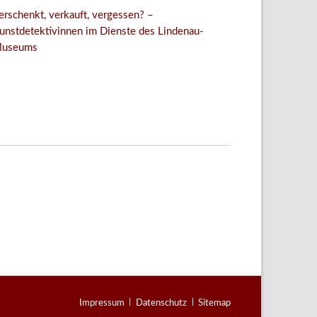
erschenkt, verkauft, vergessen? –
unstdetektivinnen im Dienste des Lindenau-
useums
Facebook
Twitter
E-mail
WhatsApp
Navigation
Impressum
Datenschutz
Sitemap
überspringen