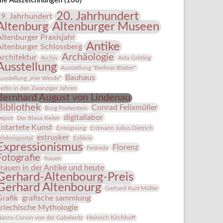
lle Auszeichnungen (106)
20. Jahrhundert
19. Jahrhundert
Altenburg
Altenburger Museen
Altenburger Praxisjahr
Antike
Altenburger Schlossberg
Archäologie
Architektur
Archiv
Asta Gröting
Ausstellung
Ausstellung "Berliner Blätter"
Bauhaus
usstellung „Vier Winde“
erlin in den Zwanziger Jahren
Bernhard August von Lindenau
Bibliothek
Conrad Felixmüller
Burg Posterstein
digitallabor
epot
Der Blaue Reiter
Entartete Kunst
Enteignung
Erdmann Julius Dietrich
estrusker
rlebnisportal
Exlibris
Expressionismus
Florenz
Festrede
Fotografie
frauen
Frauen in der Antike und heute
Gerhard-Altenbourg-Preis
Gerhard Altenbourg
Gerhard Kurt Müller
Grafik
grafische sammlung
griechische Mythologie
anns-Conon von der Gabelentz
Heinrich Kirchhoff