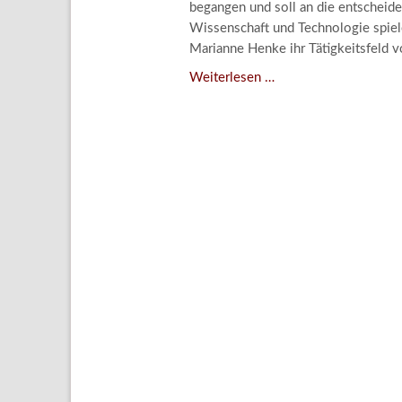
begangen und soll an die entscheide
Aktuelle
Wissenschaft und Technologie spiele
Bestand
Marianne Henke ihr Tätigkeitsfeld v
Gesamtv
Verschenkt,
Weiterlesen …
verkauft,
Grußkar
vergessen?
Kalende
–
Bestellu
Kunstdetektivinnen
im
Dienste
des
Lindenau-
Museums