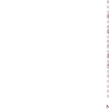
I
J
K
M
P
R
S
S
V
W
W
N