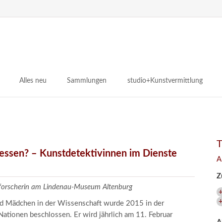
N
ü
Alles neu
Sammlungen
studio+Kunstvermittlung
 Museum
Planungsstände
Antikensammlungen
studio
Lindenau21PLUS
Frühe italienische Malerei
studioAngebote
Digitalisierung
bellissimo.digital
studioTeam
Provenienzforschung
Malerei 17.–19. Jh.
Angebote für Erwachsene
gessen? – Kunstdetektivinnen im Dienste
A
Kulturelle Vermittlung
Deutsche Malerei 20./21. Jh.
Angebote für Kitas
Z
Länderübergreifende kulturtouristische Ziele
 / Praxisprojekt
Grafische Sammlung
Angebote für Schulen
zforscherin am Lindenau-Museum Altenburg
nt
Kunstbibliothek
und Mädchen in der Wissenschaft wurde 2015 in der
onen
Restaurierung
ationen beschlossen. Er wird jährlich am 11. Februar