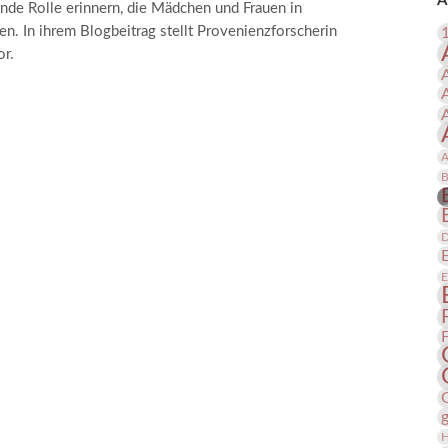
A
nde Rolle erinnern, die Mädchen und Frauen in
 Publikationen
Forschung
n. In ihrem Blogbeitrag stellt Provenienzforscherin
skataloge & Editionen
or.
erzeichnis
ten
r
A
ng
B
D
E
H