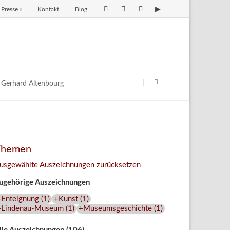
Presse
Kontakt
Blog
avigation
berspringen
Navigation
überspringen
Gerhard Altenbourg
Themen
usgewählte Auszeichnungen zurücksetzen
ugehörige Auszeichnungen
+Enteignung
(
1
)
+Kunst
(
1
)
+Lindenau-Museum
(
1
)
+Museumsgeschichte
(
1
)