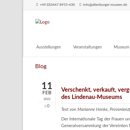
+49 (0)3447 8955-430
info@altenburger-museen.de
SUCHEN
Ausstellungen
Veranstaltungen
Museum
Vorschau
Über das
Blog
Aktuell
Aktuelles
Archiv
Besuch
11
Digitales
Verschenkt, verkauft, ver
FEB
des Lindenau-Museums
Team
2022
Praktikum
0
Text von Marianne Henke, Provenien
Engageme
Der Internationale Tag der Frauen 
Publikati
Generalversammlung der Vereinten N