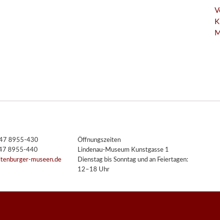
V
K
M
3447 8955-430
Öffnungszeiten
447 8955-440
Lindenau-Museum Kunstgasse 1
ltenburger-museen.de
Dienstag bis Sonntag und an Feiertagen:
12–18 Uhr