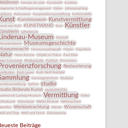
Heldinnen
herman de vries
Humboldt
Insekten
ntegriertes Schädlingsmanagement
Italien
Jahresempfang
ubiläum
Kolosseum
Kooperationsausstellung
Korkmodelle
Kunst
Kunstvermittlung
Kunstmuseum
Künstler
KUNSTWAND
unst von Kühl
Kurs
Künstlerin
Lehmbruck
Lindenau-Museum
Marstall
Museumsgeschichte
esseakademie
Museumsnacht
Museumspädagogik
Mäzen
Napoleon
Natur
Neue Remise
Objekt im Fokus
Paul Klee
eter Schnürpel
Phelloplastik
Pohlhof
Provenienz
Provenienzforschung
Restaurierung
estitution
Rudi Lesser
Ruth Wolf-Rehfeld
Sammlung
Samstagszeichner
Skulptur
studio
onderausstellung
Sphinx
Studio Bildende Kunst
studioDIGITAL
Vermittlung
uermondt-Ludwig-Museum
Video
ideokunst
Volontariat
Walter Rheiner
Weihnachten
Werkbetrachtung
Wissenschaft
erefkin
Winter
olf and Dog
Wolf und Hund
Zirkuswoche
eueste Beiträge