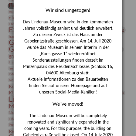
Bernhard August von Lindenau
Bibliothek
Wir sind umgezogen!
Conrad Felixmüller
Burg Posterstein
Depot
Der Blaue Reiter
digitallabor
Entartete Kunst
Enteignung
Das Lindenau-Museum wird in den kommenden
estrusker
Erdmann Julius Dietrich
Erlebnisportal
Exlibris
Expressionismus
Jahren vollständig saniert und deutlich erweitert.
Fotografie
Florenz
Festrede
Zu diesem Zweck ist das Haus an der
Frauen in der Antike und heute
frauen
Gerhard-Altenbourg-Preis
Gabelentzstraße geschlossen. Am 14. Juli 2020
wurde das Museum in seinem Interim in der
Gerhard Altenbourg
Grafik
Gerhard Kurt Müller
„Kunstgasse 1“ wiedereröffnet.
grafische sammlung
griechische Mythologie
Sonderausstellungen finden derzeit im
Heldinnen
Hanns-Conon von der Gabelentz
Heinrich Kirchhoff
Prinzenpalais des Residenzschlosses (Schloss 16,
herman de vries
Humboldt
Insekten
04600 Altenburg) statt.
Integriertes Schädlingsmanagement
Italien
Jahresempfang
Jubiläum
Kunst
Aktuelle Informationen zu den Bauarbeiten
Kolosseum
Kooperationsausstellung
Korkmodelle
Kunstvermittlung
finden Sie auf unserer Homepage und auf
Kunstmuseum
Kunst von Kühl
Künstler
unseren Social-Media-Kanälen!
KUNSTWAND
Künstlerin
Kurs
Lehmbruck
Lindenau-Museum
Marstall
Messeakademie
We´ve moved!
Museumsgeschichte
Museumsnacht
Natur
Museumspädagogik
Mäzen
Napoleon
Neue Remise
The Lindenau-Museum will be completely
Objekt im Fokus
Paul Klee
Peter Schnürpel
Phelloplastik
Pohlhof
renovated and significantly expanded in the
Provenienzforschung
Provenienz
coming years. For this purpose, the building on
Restaurierung
Restitution
Rudi Lesser
Ruth Wolf-Rehfeld
Gabelentzstraße will be closed. On 14 July 2020