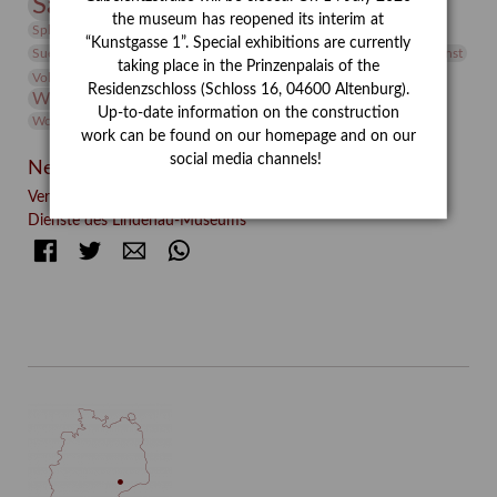
Sammlung
Samstagszeichner
Skulptur
Sonderausstellung
the museum has reopened its interim at
studio
Studio Bildende Kunst
Sphinx
studioDIGITAL
“Kunstgasse 1”. Special exhibitions are currently
Vermittlung
Suermondt-Ludwig-Museum
Video
Videokunst
taking place in the Prinzenpalais of the
Volontariat
Walter Rheiner
Weihnachten
Werefkin
Residenzschloss (Schloss 16, 04600 Altenburg).
Werkbetrachtung
Wissenschaft
Winter
Wolf and Dog
Up-to-date information on the construction
Wolf und Hund
Zirkuswoche
work can be found on our homepage and on our
social media channels!
Neueste Beiträge
Verschenkt, verkauft, vergessen? – Kunstdetektivinnen im
Dienste des Lindenau-Museums
Facebook
Twitter
E-mail
WhatsApp