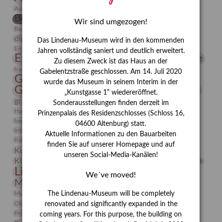
Bauhaus
Ausstellung „Vier Winde“
Berlin in den Zwanziger Jahren
Bernhard August von Lindenau
Bibliothek
Wir sind umgezogen!
Conrad Felixmüller
Burg Posterstein
Depot
Der Blaue Reiter
digitallabor
Entartete Kunst
Enteignung
Das Lindenau-Museum wird in den kommenden
estrusker
Erdmann Julius Dietrich
Erlebnisportal
Exlibris
Jahren vollständig saniert und deutlich erweitert.
Expressionismus
Fotografie
Florenz
Festrede
Zu diesem Zweck ist das Haus an der
Frauen in der Antike und heute
frauen
Gabelentzstraße geschlossen. Am 14. Juli 2020
Gerhard-Altenbourg-Preis
wurde das Museum in seinem Interim in der
Gerhard Altenbourg
Grafik
Gerhard Kurt Müller
„Kunstgasse 1“ wiedereröffnet.
grafische sammlung
griechische Mythologie
Sonderausstellungen finden derzeit im
Heldinnen
Hanns-Conon von der Gabelentz
Heinrich Kirchhoff
Prinzenpalais des Residenzschlosses (Schloss 16,
herman de vries
Humboldt
Insekten
04600 Altenburg) statt.
Integriertes Schädlingsmanagement
Italien
Jahresempfang
Jubiläum
Aktuelle Informationen zu den Bauarbeiten
Kunst
Kolosseum
Kooperationsausstellung
Korkmodelle
finden Sie auf unserer Homepage und auf
Kunstvermittlung
Kunstmuseum
Kunst von Kühl
unseren Social-Media-Kanälen!
Künstler
KUNSTWAND
Künstlerin
Kurs
Lehmbruck
Lindenau-Museum
Marstall
Messeakademie
We´ve moved!
Museumsgeschichte
Museumsnacht
Natur
Museumspädagogik
Mäzen
Napoleon
Neue Remise
The Lindenau-Museum will be completely
Objekt im Fokus
Paul Klee
Peter Schnürpel
Phelloplastik
Pohlhof
renovated and significantly expanded in the
Provenienzforschung
Provenienz
coming years. For this purpose, the building on