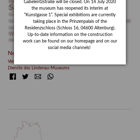
Restaurierung
Restitution
Rudi Lesser
Ruth Wolf-Rehfeld
Gabelentzstraße will be closed. On 14 July 2020
Sammlung
Samstagszeichner
Skulptur
Sonderausstellung
the museum has reopened its interim at
studio
Studio Bildende Kunst
Sphinx
studioDIGITAL
“Kunstgasse 1”. Special exhibitions are currently
Vermittlung
Suermondt-Ludwig-Museum
Video
Videokunst
taking place in the Prinzenpalais of the
Volontariat
Walter Rheiner
Weihnachten
Werefkin
Residenzschloss (Schloss 16, 04600 Altenburg).
Werkbetrachtung
Wissenschaft
Winter
Wolf and Dog
Up-to-date information on the construction
Wolf und Hund
Zirkuswoche
work can be found on our homepage and on our
social media channels!
Neueste Beiträge
Verschenkt, verkauft, vergessen? – Kunstdetektivinnen im
Dienste des Lindenau-Museums
Facebook
Twitter
E-mail
WhatsApp