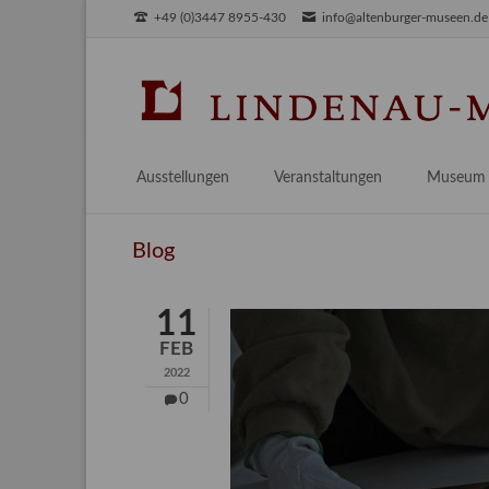
+49 (0)3447 8955-430
info@altenburger-museen.de
SUCHEN
Ausstellungen
Veranstaltungen
Museum
Vorschau
Über das
Blog
Aktuell
Aktuelles
Archiv
Besuch
11
Digitales
FEB
Team
2022
Praktikum
0
Engageme
Publikati