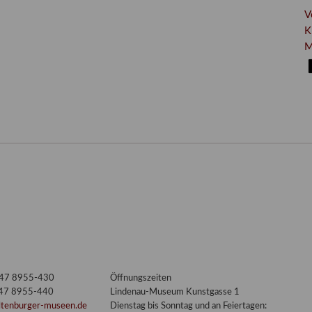
V
K
M
3447 8955-430
Öffnungszeiten
447 8955-440
Lindenau-Museum Kunstgasse 1
ltenburger-museen.de
Dienstag bis Sonntag und an Feiertagen: