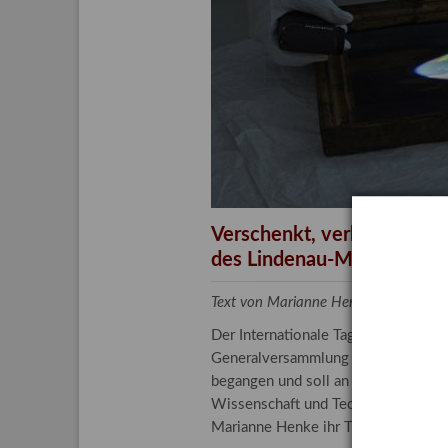
Aktuelle
Bestand
Gesamtv
Grußkar
Kalende
Bestellu
Verschenkt, verkauft, ver
des Lindenau-Museums
Text von Marianne Henke, Provenien
Der Internationale Tag der Frauen 
Generalversammlung der Vereinten N
begangen und soll an die entscheide
Wissenschaft und Technologie spiele
Marianne Henke ihr Tätigkeitsfeld v