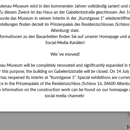
ndenau-Museum wird in den kommenden Jahren vollständig saniert und d
I
 Zu diesem Zweck ist das Haus an der Gabelentzstraße geschlossen. Am 14
J
urde das Museum in seinem Interim in der „Kunstgasse 1“ wiedereröffne
tellungen finden derzeit im Prinzenpalais des Residenzschlosses (Schlos
K
Altenburg) statt.
nformationen zu den Bauarbeiten finden Sie auf unserer Homepage und 
Social-Media-Kanälen!
M
We´ve moved!
P
nau-Museum will be completely renovated and significantly expanded in 
r this purpose, the building on Gabelentzstraße will be closed. On 14 Jul
R
s reopened its interim at “Kunstgasse 1”. Special exhibitions are curren
ce in the Prinzenpalais of the Residenzschloss (Schloss 16, 04600 Altenbu
S
e information on the construction work can be found on our homepage 
social media channels!
S
V
W
W
N