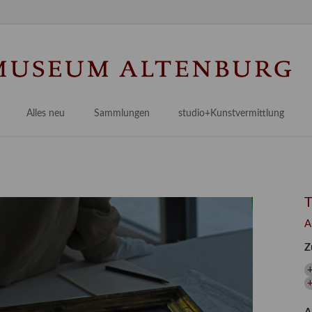
Na
üb
Alles neu
Sammlungen
studio+Kunstvermittlung
 Museum
Planungsstände
Antikensammlungen
studio
Lindenau21PLUS
Frühe italienische Malerei
studioAngebote
Digitalisierung
bellissimo.digital
studioTeam
Provenienzforschung
Malerei 17.–19. Jh.
Angebote für Erwachsene
A
Kulturelle Vermittlung
Deutsche Malerei 20./21. Jh.
Angebote für Kitas
Z
Länderübergreifende kulturtouristische Ziele
 / Praxisprojekt
Grafische Sammlung
Angebote für Schulen
nt
Kunstbibliothek
onen
Restaurierung