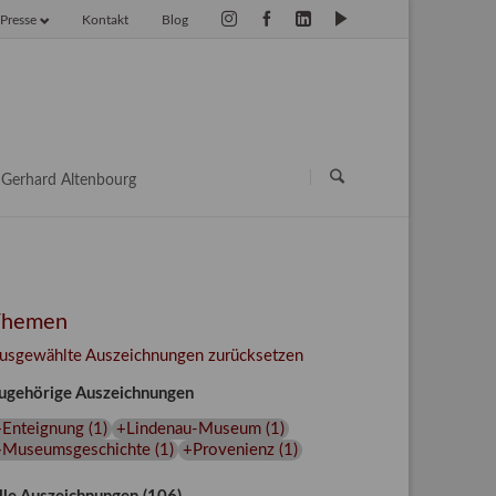
Presse
Kontakt
Blog
vigation
erspringen
Navigation
überspringen
Gerhard Altenbourg
Themen
usgewählte Auszeichnungen zurücksetzen
ugehörige Auszeichnungen
+Enteignung
(
1
)
+Lindenau-Museum
(
1
)
+Museumsgeschichte
(
1
)
+Provenienz
(
1
)