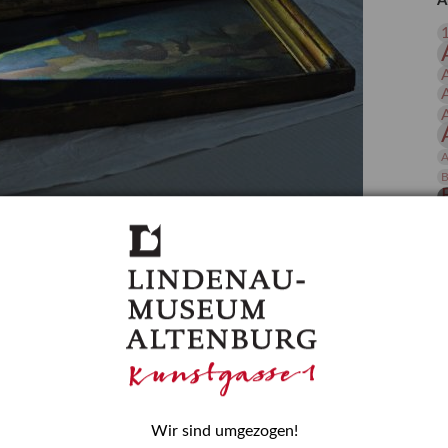
A
 Publikationen
Forschung
skataloge & Editionen
erzeichnis
ten
r
A
ng
B
gessen? – Kunstdetektivinnen im Dienste
D
E
zforscherin am Lindenau-Museum Altenburg
und Mädchen in der Wissenschaft wurde 2015 in der
ationen beschlossen. Er wird jährlich am 11. Februar
nde Rolle erinnern, die Mädchen und Frauen in
n. In ihrem Blogbeitrag stellt Provenienzforscherin
or.
Wir sind umgezogen!
H