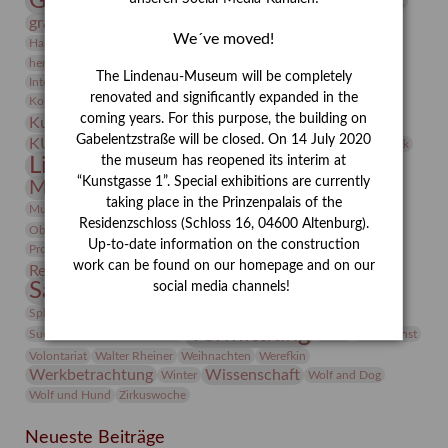
Gerhard Altenbourg
Grafik
Gerhard Kurt Müller
grafische sammlung
griechische Mythologie
We´ve moved!
Heldinnen
Hanns-Conon von der Gabelentz
Heinrich Kirchhoff
herman de vries
Humboldt
Insekten
The Lindenau-Museum will be completely
Integriertes Schädlingsmanagement
Italien
Jahresempfang
Jubiläum
Kunst
renovated and significantly expanded in the
Kolosseum
Kooperationsausstellung
Korkmodelle
coming years. For this purpose, the building on
Kunstvermittlung
Kunstmuseum
Kunst von Kühl
Künstler
Gabelentzstraße will be closed. On 14 July 2020
KUNSTWAND
Künstlerin
Kurs
Lehmbruck
the museum has reopened its interim at
Lindenau-Museum
Marstall
Messeakademie
“Kunstgasse 1”. Special exhibitions are currently
Museumsgeschichte
Museumsnacht
taking place in the Prinzenpalais of the
Natur
Museumspädagogik
Mäzen
Napoleon
Neue Remise
Residenzschloss (Schloss 16, 04600 Altenburg).
Objekt im Fokus
Paul Klee
Peter Schnürpel
Phelloplastik
Pohlhof
Provenienzforschung
Up-to-date information on the construction
Provenienz
work can be found on our homepage and on our
Restaurierung
Restitution
Rudi Lesser
Ruth Wolf-Rehfeld
Sammlung
social media channels!
Samstagszeichner
Skulptur
Sonderausstellung
studio
Studio Bildende Kunst
Sphinx
studioDIGITAL
Vermittlung
Suermondt-Ludwig-Museum
Video
Videokunst
Volontariat
Walter Rheiner
Weihnachten
Werefkin
Werkbetrachtung
Wissenschaft
Winter
Wolf and Dog
Wolf und Hund
Zirkuswoche
Neueste Beiträge