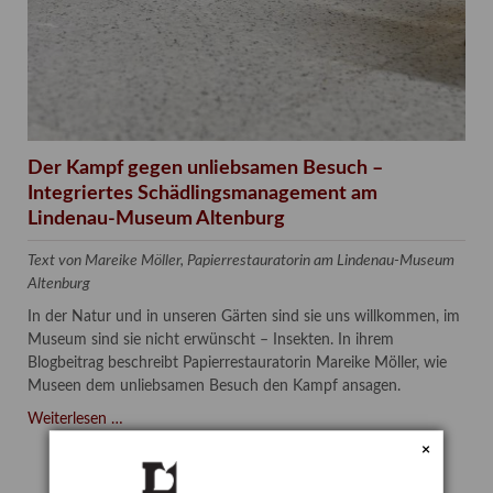
Der Kampf gegen unliebsamen Besuch –
Integriertes Schädlingsmanagement am
Lindenau-Museum Altenburg
Text von Mareike Möller, Papierrestauratorin am Lindenau-Museum
Altenburg
In der Natur und in unseren Gärten sind sie uns willkommen, im
Museum sind sie nicht erwünscht – Insekten. In ihrem
Blogbeitrag beschreibt Papierrestauratorin Mareike Möller, wie
Museen dem unliebsamen Besuch den Kampf ansagen.
Der
Weiterlesen …
Kampf
×
gegen
unliebsamen