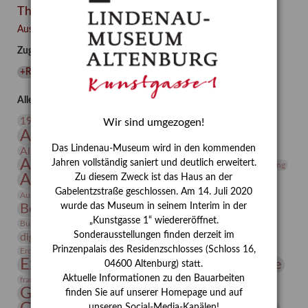
Themen
Besuch
–
Ausgewählte Auszeichnungen zurücksetzen
Integriertes
Zugehörige Auszeichnungen
Schädlingsmanagement
am
+Restaurierung
(
1
)
Lindenau-
Museum
Alle Auszeichnungen (106)
Altenburg
20. Jahrhundert
19. Jahrhundert
Wir sind umgezogen!
Altenburg
Altenburger Museen
Das Lindenau-Museum wird in den kommenden
Altenburger Praxisjahr
Altenburger Schlossberg
Antike
Archäologie
Jahren vollständig saniert und deutlich erweitert.
Architektur
Archiv
Asta Gröting
Ausstellung
Zu diesem Zweck ist das Haus an der
Ausstellung "Berliner Blätter"
Gabelentzstraße geschlossen. Am 14. Juli 2020
Bauhaus
Ausstellung „Vier Winde“
Berlin in den Zwanziger Jahren
wurde das Museum in seinem Interim in der
Bernhard August von Lindenau
Bibliothek
„Kunstgasse 1“ wiedereröffnet.
Conrad Felixmüller
Burg Posterstein
Depot
Der Blaue Reiter
Sonderausstellungen finden derzeit im
digitallabor
Entartete Kunst
Enteignung
Prinzenpalais des Residenzschlosses (Schloss 16,
estrusker
Erdmann Julius Dietrich
Erlebnisportal
Exlibris
Expressionismus
Fotografie
Florenz
04600 Altenburg) statt.
Festrede
Aktuelle Informationen zu den Bauarbeiten
Frauen in der Antike und heute
frauen
Gerhard-Altenbourg-Preis
finden Sie auf unserer Homepage und auf
unseren Social-Media-Kanälen!