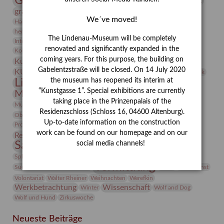
Gerhard Altenbourg
Grafik
Gerhard Kurt Müller
grafische sammlung
griechische Mythologie
We´ve moved!
Heldinnen
Hanns-Conon von der Gabelentz
Heinrich Kirchhoff
herman de vries
Humboldt
Insekten
The Lindenau-Museum will be completely
Integriertes Schädlingsmanagement
Italien
Jahresempfang
Jubiläum
Kunst
renovated and significantly expanded in the
Kolosseum
Kooperationsausstellung
Korkmodelle
coming years. For this purpose, the building on
Kunstvermittlung
Kunstmuseum
Kunst von Kühl
Künstler
Gabelentzstraße will be closed. On 14 July 2020
KUNSTWAND
Künstlerin
Kurs
Lehmbruck
the museum has reopened its interim at
Lindenau-Museum
Marstall
Messeakademie
“Kunstgasse 1”. Special exhibitions are currently
Museumsgeschichte
Museumsnacht
taking place in the Prinzenpalais of the
Natur
Museumspädagogik
Mäzen
Napoleon
Neue Remise
Residenzschloss (Schloss 16, 04600 Altenburg).
Objekt im Fokus
Paul Klee
Peter Schnürpel
Phelloplastik
Pohlhof
Provenienzforschung
Up-to-date information on the construction
Provenienz
work can be found on our homepage and on our
Restaurierung
Restitution
Rudi Lesser
Ruth Wolf-Rehfeld
Sammlung
social media channels!
Samstagszeichner
Skulptur
Sonderausstellung
studio
Studio Bildende Kunst
Sphinx
studioDIGITAL
Vermittlung
Suermondt-Ludwig-Museum
Video
Videokunst
Volontariat
Walter Rheiner
Weihnachten
Werefkin
Werkbetrachtung
Wissenschaft
Winter
Wolf and Dog
Wolf und Hund
Zirkuswoche
Neueste Beiträge