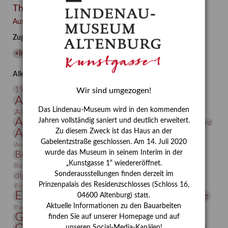
Themen
Besuch
–
Ausgewählte Auszeichnungen zurücksetzen
Integriertes
Zugehörige Auszeichnungen
Schädlingsmanagement
am
+Insekten
(
1
)
Lindenau-
Museum
Alle Auszeichnungen (106)
Altenburg
20. Jahrhundert
19. Jahrhundert
Wir sind umgezogen!
Altenburg
Altenburger Museen
Das Lindenau-Museum wird in den kommenden
Altenburger Praxisjahr
Altenburger Schlossberg
Antike
Archäologie
Jahren vollständig saniert und deutlich erweitert.
Architektur
Archiv
Asta Gröting
Ausstellung
Zu diesem Zweck ist das Haus an der
Ausstellung "Berliner Blätter"
Gabelentzstraße geschlossen. Am 14. Juli 2020
Bauhaus
Ausstellung „Vier Winde“
Berlin in den Zwanziger Jahren
wurde das Museum in seinem Interim in der
Bernhard August von Lindenau
Bibliothek
„Kunstgasse 1“ wiedereröffnet.
Conrad Felixmüller
Burg Posterstein
Depot
Der Blaue Reiter
Sonderausstellungen finden derzeit im
digitallabor
Entartete Kunst
Enteignung
Prinzenpalais des Residenzschlosses (Schloss 16,
estrusker
Erdmann Julius Dietrich
Erlebnisportal
Exlibris
Expressionismus
Fotografie
Florenz
04600 Altenburg) statt.
Festrede
Aktuelle Informationen zu den Bauarbeiten
Frauen in der Antike und heute
frauen
Gerhard-Altenbourg-Preis
finden Sie auf unserer Homepage und auf
unseren Social-Media-Kanälen!