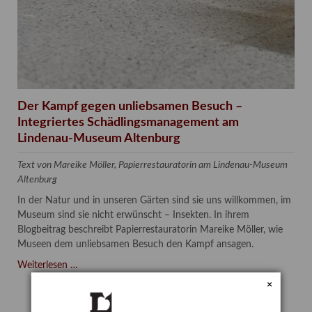
Der Kampf gegen unliebsamen Besuch –
Integriertes Schädlingsmanagement am
Lindenau-Museum Altenburg
Text von Mareike Möller, Papierrestauratorin am Lindenau-Museum
Altenburg
In der Natur und in unseren Gärten sind sie uns willkommen, im
Museum sind sie nicht erwünscht – Insekten. In ihrem
Blogbeitrag beschreibt Papierrestauratorin Mareike Möller, wie
Museen dem unliebsamen Besuch den Kampf ansagen.
Der
Weiterlesen …
Kampf
×
gegen
unliebsamen