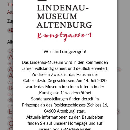
Themen
Besuch
–
Ausgewählte Auszeichnungen zurücksetzen
Integriertes
Zugehörige Auszeichnungen
Schädlingsmanagement
am
+Bernhard August von Lindenau
(
1
)
Lindenau-
Museum
Alle Auszeichnungen (106)
Altenburg
20. Jahrhundert
19. Jahrhundert
Wir sind umgezogen!
Altenburg
Altenburger Museen
Das Lindenau-Museum wird in den kommenden
Altenburger Praxisjahr
Altenburger Schlossberg
Antike
Archäologie
Jahren vollständig saniert und deutlich erweitert.
Architektur
Archiv
Asta Gröting
Ausstellung
Zu diesem Zweck ist das Haus an der
Ausstellung "Berliner Blätter"
Gabelentzstraße geschlossen. Am 14. Juli 2020
Bauhaus
Ausstellung „Vier Winde“
Berlin in den Zwanziger Jahren
wurde das Museum in seinem Interim in der
Bernhard August von Lindenau
Bibliothek
„Kunstgasse 1“ wiedereröffnet.
Conrad Felixmüller
Burg Posterstein
Depot
Der Blaue Reiter
Sonderausstellungen finden derzeit im
digitallabor
Entartete Kunst
Enteignung
Prinzenpalais des Residenzschlosses (Schloss 16,
estrusker
Erdmann Julius Dietrich
Erlebnisportal
Exlibris
Expressionismus
Fotografie
Florenz
04600 Altenburg) statt.
Festrede
Aktuelle Informationen zu den Bauarbeiten
Frauen in der Antike und heute
frauen
Gerhard-Altenbourg-Preis
finden Sie auf unserer Homepage und auf
unseren Social-Media-Kanälen!