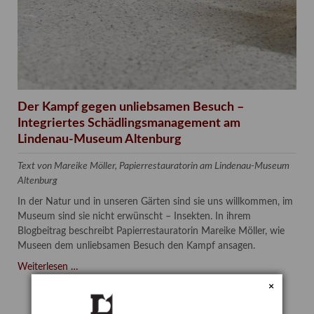
Der Kampf gegen unliebsamen Besuch –
Integriertes Schädlingsmanagement am
Lindenau-Museum Altenburg
Text von Mareike Möller, Papierrestauratorin am Lindenau-Museum
Altenburg
In der Natur und in unseren Gärten sind sie uns willkommen, im
Museum sind sie nicht erwünscht – Insekten. In ihrem
Blogbeitrag beschreibt Papierrestauratorin Mareike Möller, wie
Museen dem unliebsamen Besuch den Kampf ansagen.
Der
Weiterlesen …
Kampf
×
gegen
unliebsamen