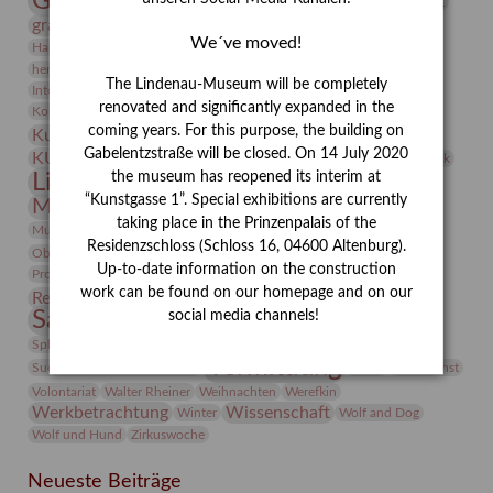
Gerhard Altenbourg
Grafik
Gerhard Kurt Müller
grafische sammlung
griechische Mythologie
We´ve moved!
Heldinnen
Hanns-Conon von der Gabelentz
Heinrich Kirchhoff
herman de vries
Humboldt
Insekten
The Lindenau-Museum will be completely
Integriertes Schädlingsmanagement
Italien
Jahresempfang
Jubiläum
Kunst
renovated and significantly expanded in the
Kolosseum
Kooperationsausstellung
Korkmodelle
coming years. For this purpose, the building on
Kunstvermittlung
Kunstmuseum
Kunst von Kühl
Künstler
Gabelentzstraße will be closed. On 14 July 2020
KUNSTWAND
Künstlerin
Kurs
Lehmbruck
the museum has reopened its interim at
Lindenau-Museum
Marstall
Messeakademie
“Kunstgasse 1”. Special exhibitions are currently
Museumsgeschichte
Museumsnacht
taking place in the Prinzenpalais of the
Natur
Museumspädagogik
Mäzen
Napoleon
Neue Remise
Residenzschloss (Schloss 16, 04600 Altenburg).
Objekt im Fokus
Paul Klee
Peter Schnürpel
Phelloplastik
Pohlhof
Provenienzforschung
Up-to-date information on the construction
Provenienz
work can be found on our homepage and on our
Restaurierung
Restitution
Rudi Lesser
Ruth Wolf-Rehfeld
Sammlung
social media channels!
Samstagszeichner
Skulptur
Sonderausstellung
studio
Studio Bildende Kunst
Sphinx
studioDIGITAL
Vermittlung
Suermondt-Ludwig-Museum
Video
Videokunst
Volontariat
Walter Rheiner
Weihnachten
Werefkin
Werkbetrachtung
Wissenschaft
Winter
Wolf and Dog
Wolf und Hund
Zirkuswoche
Neueste Beiträge