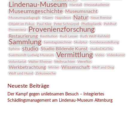
Lindenau-Museum
Marstall
Messeakademie
Museumsgeschichte
Museumsnacht
Natur
Museumspädagogik
Mäzen
Napoleon
Neue Remise
Objekt im Fokus
Paul Klee
Peter Schnürpel
Phelloplastik
Pohlhof
Provenienzforschung
Provenienz
Restaurierung
Restitution
Rudi Lesser
Ruth Wolf-Rehfeld
Sammlung
Samstagszeichner
Skulptur
Sonderausstellung
studio
Studio Bildende Kunst
Sphinx
studioDIGITAL
Vermittlung
Suermondt-Ludwig-Museum
Video
Videokunst
Volontariat
Walter Rheiner
Weihnachten
Werefkin
Werkbetrachtung
Wissenschaft
Winter
Wolf and Dog
Wolf und Hund
Zirkuswoche
Neueste Beiträge
Der Kampf gegen unliebsamen Besuch – Integriertes
Schädlingsmanagement am Lindenau-Museum Altenburg
Facebook
Twitter
E-mail
WhatsApp