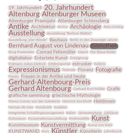
Altenburg
20. Jahrhundert
19. Jahrhundert
Altenburg
Altenburger Museen
Altenburger Praxisjahr
Altenburger Schlossberg
Antike
Archäologie
Architektur
Archiv
Asta Gröting
Ausstellung
Ausstellung "Berliner Blätter"
Bauhaus
Ausstellung „Vier Winde“
Berlin in den Zwanziger Jahren
Bernhard August von Lindenau
Bibliothek
Conrad Felixmüller
Burg Posterstein
Depot
Der Blaue Reiter
digitallabor
Entartete Kunst
Enteignung
estrusker
Erdmann Julius Dietrich
Erlebnisportal
Exlibris
Expressionismus
Fotografie
Florenz
Festrede
Frauen in der Antike und heute
frauen
Gerhard-Altenbourg-Preis
Gerhard Altenbourg
Grafik
Gerhard Kurt Müller
grafische sammlung
griechische Mythologie
Heldinnen
Hanns-Conon von der Gabelentz
Heinrich Kirchhoff
herman de vries
Humboldt
Insekten
Integriertes Schädlingsmanagement
Italien
Jahresempfang
Jubiläum
Kunst
Kolosseum
Kooperationsausstellung
Korkmodelle
Kunstvermittlung
Kunstmuseum
Kunst von Kühl
Künstler
KUNSTWAND
Künstlerin
Kurs
Lehmbruck