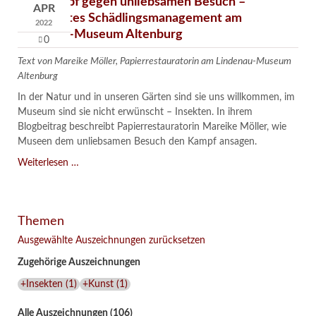
Der Kampf gegen unliebsamen Besuch –
APR
Integriertes Schädlingsmanagement am
2022
Lindenau-Museum Altenburg
0
Text von Mareike Möller, Papierrestauratorin am Lindenau-Museum
Altenburg
In der Natur und in unseren Gärten sind sie uns willkommen, im
Museum sind sie nicht erwünscht – Insekten. In ihrem
Blogbeitrag beschreibt Papierrestauratorin Mareike Möller, wie
Museen dem unliebsamen Besuch den Kampf ansagen.
Der
Weiterlesen …
Kampf
gegen
unliebsamen
Themen
Besuch
–
Ausgewählte Auszeichnungen zurücksetzen
Integriertes
Zugehörige Auszeichnungen
Schädlingsmanagement
am
+Insekten
(
1
)
+Kunst
(
1
)
Lindenau-
Museum
Alle Auszeichnungen (106)