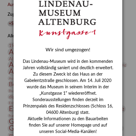
–
Ausgewählte Auszeichnungen zurücksetzen
Familie
Zugehörige Auszeichnungen
und
Freunde
+Sammlung
(
1
)
im
Werk
Alle Auszeichnungen (106)
des
20. Jahrhundert
19. Jahrhundert
Künstlers
Wir sind umgezogen!
Altenburg
Altenburger Museen
Conrad
Altenburger Praxisjahr
Altenburger Schlossberg
Felixmüller
Das Lindenau-Museum wird in den kommenden
Antike
Archäologie
Architektur
Archiv
Asta Gröting
(Part
Jahren vollständig saniert und deutlich erweitert.
Ausstellung
Ausstellung "Berliner Blätter"
I/III)
Zu diesem Zweck ist das Haus an der
Bauhaus
Ausstellung „Vier Winde“
Berlin in den Zwanziger Jahren
Gabelentzstraße geschlossen. Am 14. Juli 2020
Bernhard August von Lindenau
Bibliothek
wurde das Museum in seinem Interim in der
Conrad Felixmüller
Burg Posterstein
Depot
Der Blaue Reiter
„Kunstgasse 1“ wiedereröffnet.
digitallabor
Entartete Kunst
Enteignung
Sonderausstellungen finden derzeit im
estrusker
Erdmann Julius Dietrich
Erlebnisportal
Exlibris
Prinzenpalais des Residenzschlosses (Schloss 16,
Expressionismus
Fotografie
Florenz
Festrede
04600 Altenburg) statt.
Frauen in der Antike und heute
frauen
Aktuelle Informationen zu den Bauarbeiten
Gerhard-Altenbourg-Preis
finden Sie auf unserer Homepage und auf
Gerhard Altenbourg
Grafik
Gerhard Kurt Müller
unseren Social-Media-Kanälen!
grafische sammlung
griechische Mythologie