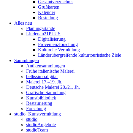
Gesamtverzeichnis
Grußkarten
Kalender
Bestellung
Alles neu
Planungsstände
Lindenau21PLUS
Digitalisierung
Provenienzforschung
Kulturelle Vermittlung
Länderübergreifende kulturtouristische Ziele
Sammlungen
Antikensammlungen
Frühe italienische Malerei
bellissimo.digital
Malerei 17.–19. Jh.
Deutsche Malerei 20./21. Jh.
Grafische Sammlung
Kunstbibliothek
Restaurierung
Forschung
studio+Kunstvermittlung
studio
studioAngebote
studioTeam