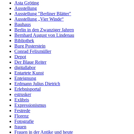
Asta Gröting
Ausstellung
Ausstellung "Berliner Blätter"
Ausstellung „Vier Winde“
Bauhaus
Berlin in den Zwanziger Jahren
Bernhard August von Lindenau
Bibliothek
Burg Posterstein
Conrad Felixmüller
Depot
Der Blaue Reiter
digitallabor
Entartete Kunst
Enteignung
Erdmann Julius Dietrich
Erlebnisportal
estrusker
Exlibris
Expressionismus
Festrede
Florenz
Fotografie
frauen
Frauen in der Antike und heute