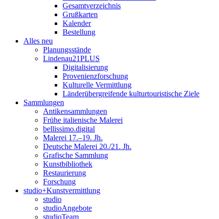
Gesamtverzeichnis
Grußkarten
Kalender
Bestellung
Alles neu
Planungsstände
Lindenau21PLUS
Digitalisierung
Provenienzforschung
Kulturelle Vermittlung
Länderübergreifende kulturtouristische Ziele
Sammlungen
Antikensammlungen
Frühe italienische Malerei
bellissimo.digital
Malerei 17.–19. Jh.
Deutsche Malerei 20./21. Jh.
Grafische Sammlung
Kunstbibliothek
Restaurierung
Forschung
studio+Kunstvermittlung
studio
studioAngebote
studioTeam