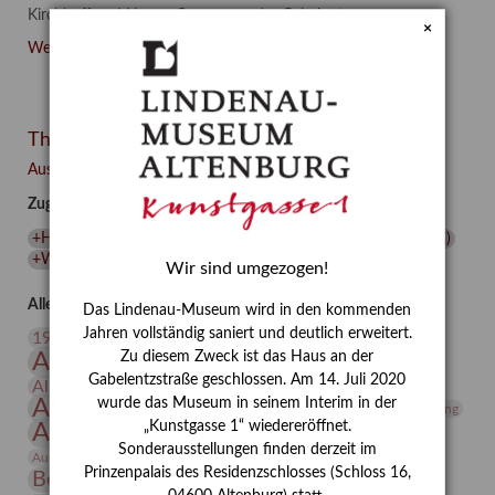
Kirchhoff und Hanns-Conon von der Gabelentz – vor.
×
"Liebe
Weiterlesen …
in
Zeiten
des
Themen
Hasses"
–
Ausgewählte Auszeichnungen zurücksetzen
Familie
Zugehörige Auszeichnungen
und
Freunde
+Hanns-Conon von der Gabelentz
(
1
)
+Heinrich Kirchhoff
(
1
)
im
+Wissenschaft
(
1
)
Wir sind umgezogen!
Werk
des
Alle Auszeichnungen (106)
Das Lindenau-Museum wird in den kommenden
Künstlers
20. Jahrhundert
Jahren vollständig saniert und deutlich erweitert.
19. Jahrhundert
Conrad
Altenburg
Altenburger Museen
Zu diesem Zweck ist das Haus an der
Felixmüller
Gabelentzstraße geschlossen. Am 14. Juli 2020
Altenburger Praxisjahr
Altenburger Schlossberg
(Part
Antike
wurde das Museum in seinem Interim in der
Archäologie
Architektur
Archiv
Asta Gröting
III/III)
„Kunstgasse 1“ wiedereröffnet.
Ausstellung
Ausstellung "Berliner Blätter"
Sonderausstellungen finden derzeit im
Bauhaus
Ausstellung „Vier Winde“
Berlin in den Zwanziger Jahren
Prinzenpalais des Residenzschlosses (Schloss 16,
Bernhard August von Lindenau
Bibliothek