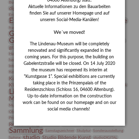
04600 Altenburg) statt.
Conrad Felixmüller
Burg Posterstein
Depot
Der Blaue Reiter
Aktuelle Informationen zu den Bauarbeiten
digitallabor
Entartete Kunst
Enteignung
finden Sie auf unserer Homepage und auf
estrusker
Erdmann Julius Dietrich
Erlebnisportal
Exlibris
Expressionismus
Fotografie
unseren Social-Media-Kanälen!
Florenz
Festrede
Frauen in der Antike und heute
frauen
We´ve moved!
Gerhard-Altenbourg-Preis
Gerhard Altenbourg
Grafik
Gerhard Kurt Müller
The Lindenau-Museum will be completely
grafische sammlung
griechische Mythologie
renovated and significantly expanded in the
Heldinnen
Hanns-Conon von der Gabelentz
Heinrich Kirchhoff
coming years. For this purpose, the building on
herman de vries
Humboldt
Insekten
Gabelentzstraße will be closed. On 14 July 2020
Integriertes Schädlingsmanagement
Italien
Jahresempfang
Jubiläum
the museum has reopened its interim at
Kunst
Kolosseum
Kooperationsausstellung
Korkmodelle
“Kunstgasse 1”. Special exhibitions are currently
Kunstvermittlung
Kunstmuseum
Kunst von Kühl
taking place in the Prinzenpalais of the
Künstler
KUNSTWAND
Künstlerin
Kurs
Lehmbruck
Residenzschloss (Schloss 16, 04600 Altenburg).
Lindenau-Museum
Marstall
Messeakademie
Up-to-date information on the construction
Museumsgeschichte
Museumsnacht
work can be found on our homepage and on our
Natur
Museumspädagogik
Mäzen
Napoleon
Neue Remise
social media channels!
Objekt im Fokus
Paul Klee
Peter Schnürpel
Phelloplastik
Pohlhof
Provenienzforschung
Provenienz
Restaurierung
Restitution
Rudi Lesser
Ruth Wolf-Rehfeld
Sammlung
Samstagszeichner
Skulptur
Sonderausstellung
studio
Studio Bildende Kunst
Sphinx
studioDIGITAL