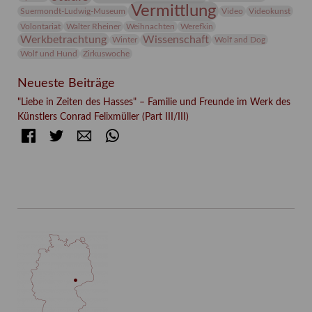
Vermittlung
Suermondt-Ludwig-Museum
Video
Videokunst
Volontariat
Walter Rheiner
Weihnachten
Werefkin
Werkbetrachtung
Wissenschaft
Winter
Wolf and Dog
Wolf und Hund
Zirkuswoche
Neueste Beiträge
"Liebe in Zeiten des Hasses" – Familie und Freunde im Werk des
Künstlers Conrad Felixmüller (Part III/III)
Facebook
Twitter
E-mail
WhatsApp