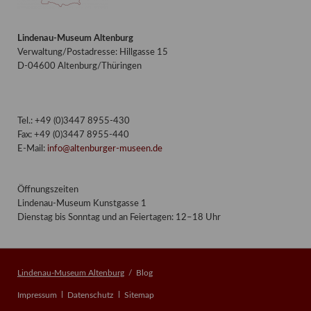
Lindenau-Museum Altenburg
Verwaltung/Postadresse: Hillgasse 15
D-04600 Altenburg/Thüringen
Tel.: +49 (0)3447 8955-430
Fax: +49 (0)3447 8955-440
E-Mail:
info@altenburger-museen.de
Öffnungszeiten
Lindenau-Museum Kunstgasse 1
Dienstag bis Sonntag und an Feiertagen: 12–18 Uhr
Lindenau-Museum Altenburg
Blog
Navigation
Impressum
Datenschutz
Sitemap
überspringen