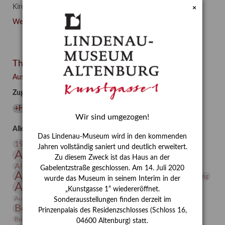
Kirchhoff und Hanns-Conon von der Gabelentz – vor.
×
"Liebe
Weiterlesen …
in
Zeiten
des
Themen
Hasses"
–
Ausgewählte Auszeichnungen zurücksetzen
Familie
Zugehörige Auszeichnungen
und
Freunde
+Heinrich Kirchhoff
(
1
)
+Mäzen
(
1
)
+Sammlung
(
1
)
im
Wir sind umgezogen!
Werk
Alle Auszeichnungen (106)
Das Lindenau-Museum wird in den kommenden
des
20. Jahrhundert
19. Jahrhundert
Jahren vollständig saniert und deutlich erweitert.
Künstlers
Altenburg
Altenburger Museen
Zu diesem Zweck ist das Haus an der
Conrad
Altenburger Praxisjahr
Altenburger Schlossberg
Gabelentzstraße geschlossen. Am 14. Juli 2020
Felixmüller
Antike
Archäologie
Architektur
Archiv
Asta Gröting
wurde das Museum in seinem Interim in der
(Part
Ausstellung
Ausstellung "Berliner Blätter"
„Kunstgasse 1“ wiedereröffnet.
III/III)
Bauhaus
Ausstellung „Vier Winde“
Berlin in den Zwanziger Jahren
Sonderausstellungen finden derzeit im
Bernhard August von Lindenau
Bibliothek
Prinzenpalais des Residenzschlosses (Schloss 16,
Conrad Felixmüller
Burg Posterstein
Depot
Der Blaue Reiter
04600 Altenburg) statt.