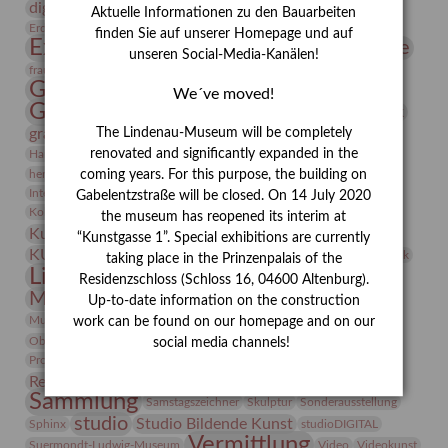
digitallabor
Entartete Kunst
Enteignung
Aktuelle Informationen zu den Bauarbeiten
estrusker
Erdmann Julius Dietrich
Erlebnisportal
Exlibris
finden Sie auf unserer Homepage und auf
Expressionismus
Fotografie
Florenz
Festrede
unseren Social-Media-Kanälen!
Frauen in der Antike und heute
frauen
Gerhard-Altenbourg-Preis
We´ve moved!
Gerhard Altenbourg
Grafik
Gerhard Kurt Müller
The Lindenau-Museum will be completely
grafische sammlung
griechische Mythologie
Heldinnen
renovated and significantly expanded in the
Hanns-Conon von der Gabelentz
Heinrich Kirchhoff
coming years. For this purpose, the building on
herman de vries
Humboldt
Insekten
Integriertes Schädlingsmanagement
Italien
Jahresempfang
Jubiläum
Gabelentzstraße will be closed. On 14 July 2020
Kunst
Kolosseum
Kooperationsausstellung
Korkmodelle
the museum has reopened its interim at
Kunstvermittlung
Kunstmuseum
Kunst von Kühl
“Kunstgasse 1”. Special exhibitions are currently
Künstler
KUNSTWAND
Künstlerin
Kurs
Lehmbruck
taking place in the Prinzenpalais of the
Lindenau-Museum
Marstall
Messeakademie
Residenzschloss (Schloss 16, 04600 Altenburg).
Museumsgeschichte
Museumsnacht
Up-to-date information on the construction
Natur
Museumspädagogik
Mäzen
Napoleon
Neue Remise
work can be found on our homepage and on our
Objekt im Fokus
Paul Klee
Peter Schnürpel
Phelloplastik
Pohlhof
social media channels!
Provenienzforschung
Provenienz
Restaurierung
Restitution
Rudi Lesser
Ruth Wolf-Rehfeld
Sammlung
Samstagszeichner
Skulptur
Sonderausstellung
studio
Studio Bildende Kunst
Sphinx
studioDIGITAL
Vermittlung
Suermondt-Ludwig-Museum
Video
Videokunst