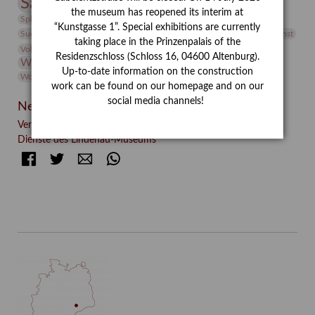
Sammlung
Samstagszeichner
Skulptur
Sonderausstellung
the museum has reopened its interim at
studio
Studio Bildende Kunst
Sphinx
studioDIGITAL
“Kunstgasse 1”. Special exhibitions are currently
Vermittlung
Suermondt-Ludwig-Museum
Video
Videokunst
taking place in the Prinzenpalais of the
Volontariat
Walter Rheiner
Weihnachten
Werefkin
Residenzschloss (Schloss 16, 04600 Altenburg).
Werkbetrachtung
Wissenschaft
Winter
Wolf and Dog
Up-to-date information on the construction
Wolf und Hund
Zirkuswoche
work can be found on our homepage and on our
social media channels!
Neueste Beiträge
Verschenkt, verkauft, vergessen? – Kunstdetektivinnen im
Dienste des Lindenau-Museums
Facebook
Twitter
E-mail
WhatsApp