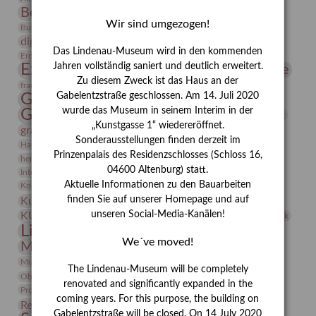
Bernhard August von Lindenau
Bibliothek
Wir sind umgezogen!
Conrad Felixmüller
Burg Posterstein
Depot
Der Blaue Reiter
digitallabor
Entartete Kunst
Enteignung
Das Lindenau-Museum wird in den kommenden
estrusker
Erdmann Julius Dietrich
Erlebnisportal
Exlibris
Expressionismus
Jahren vollständig saniert und deutlich erweitert.
Fotografie
Florenz
Festrede
Zu diesem Zweck ist das Haus an der
Frauen in der Antike und heute
frauen
Gerhard-Altenbourg-Preis
Gabelentzstraße geschlossen. Am 14. Juli 2020
wurde das Museum in seinem Interim in der
Gerhard Altenbourg
Grafik
Gerhard Kurt Müller
„Kunstgasse 1“ wiedereröffnet.
grafische sammlung
griechische Mythologie
Sonderausstellungen finden derzeit im
Heldinnen
Hanns-Conon von der Gabelentz
Heinrich Kirchhoff
Prinzenpalais des Residenzschlosses (Schloss 16,
herman de vries
Humboldt
Insekten
04600 Altenburg) statt.
Integriertes Schädlingsmanagement
Italien
Jahresempfang
Jubiläum
Kunst
Aktuelle Informationen zu den Bauarbeiten
Kolosseum
Kooperationsausstellung
Korkmodelle
Kunstvermittlung
finden Sie auf unserer Homepage und auf
Kunstmuseum
Kunst von Kühl
Künstler
unseren Social-Media-Kanälen!
KUNSTWAND
Künstlerin
Kurs
Lehmbruck
Lindenau-Museum
Marstall
Messeakademie
We´ve moved!
Museumsgeschichte
Museumsnacht
Natur
Museumspädagogik
Mäzen
Napoleon
Neue Remise
The Lindenau-Museum will be completely
Objekt im Fokus
Paul Klee
Peter Schnürpel
Phelloplastik
Pohlhof
renovated and significantly expanded in the
Provenienzforschung
Provenienz
coming years. For this purpose, the building on
Restaurierung
Restitution
Rudi Lesser
Ruth Wolf-Rehfeld
Gabelentzstraße will be closed. On 14 July 2020