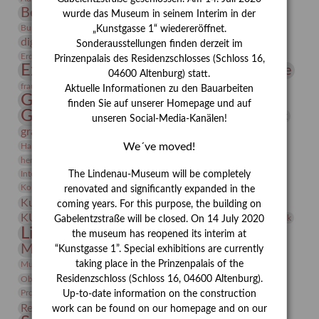
Bernhard August von Lindenau
Bibliothek
wurde das Museum in seinem Interim in der
Conrad Felixmüller
Burg Posterstein
Depot
Der Blaue Reiter
„Kunstgasse 1“ wiedereröffnet.
digitallabor
Entartete Kunst
Enteignung
Sonderausstellungen finden derzeit im
estrusker
Erdmann Julius Dietrich
Erlebnisportal
Exlibris
Prinzenpalais des Residenzschlosses (Schloss 16,
Expressionismus
Fotografie
Florenz
Festrede
04600 Altenburg) statt.
Frauen in der Antike und heute
frauen
Aktuelle Informationen zu den Bauarbeiten
Gerhard-Altenbourg-Preis
finden Sie auf unserer Homepage und auf
Gerhard Altenbourg
Grafik
Gerhard Kurt Müller
unseren Social-Media-Kanälen!
grafische sammlung
griechische Mythologie
Heldinnen
We´ve moved!
Hanns-Conon von der Gabelentz
Heinrich Kirchhoff
herman de vries
Humboldt
Insekten
Integriertes Schädlingsmanagement
Italien
Jahresempfang
Jubiläum
The Lindenau-Museum will be completely
Kunst
Kolosseum
Kooperationsausstellung
Korkmodelle
renovated and significantly expanded in the
Kunstvermittlung
Kunstmuseum
Kunst von Kühl
coming years. For this purpose, the building on
Künstler
KUNSTWAND
Künstlerin
Kurs
Lehmbruck
Gabelentzstraße will be closed. On 14 July 2020
Lindenau-Museum
Marstall
Messeakademie
the museum has reopened its interim at
Museumsgeschichte
Museumsnacht
“Kunstgasse 1”. Special exhibitions are currently
Natur
taking place in the Prinzenpalais of the
Museumspädagogik
Mäzen
Napoleon
Neue Remise
Residenzschloss (Schloss 16, 04600 Altenburg).
Objekt im Fokus
Paul Klee
Peter Schnürpel
Phelloplastik
Pohlhof
Provenienzforschung
Provenienz
Up-to-date information on the construction
Restaurierung
Restitution
Rudi Lesser
Ruth Wolf-Rehfeld
work can be found on our homepage and on our