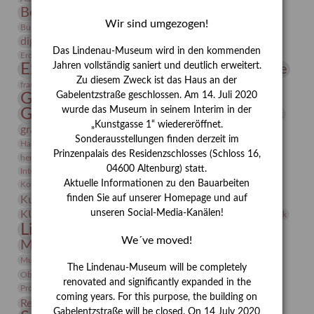
Bernhard August von Lindenau
Bibliothek
Wir sind umgezogen!
Conrad Felixmüller
Burg Posterstein
Depot
Der Blaue Reiter
digitallabor
Entartete Kunst
Enteignung
Das Lindenau-Museum wird in den kommenden
estrusker
Erdmann Julius Dietrich
Erlebnisportal
Exlibris
Expressionismus
Jahren vollständig saniert und deutlich erweitert.
Fotografie
Florenz
Festrede
Zu diesem Zweck ist das Haus an der
Frauen in der Antike und heute
frauen
Gerhard-Altenbourg-Preis
Gabelentzstraße geschlossen. Am 14. Juli 2020
wurde das Museum in seinem Interim in der
Gerhard Altenbourg
Grafik
Gerhard Kurt Müller
„Kunstgasse 1“ wiedereröffnet.
grafische sammlung
griechische Mythologie
Sonderausstellungen finden derzeit im
Heldinnen
Hanns-Conon von der Gabelentz
Heinrich Kirchhoff
Prinzenpalais des Residenzschlosses (Schloss 16,
herman de vries
Humboldt
Insekten
04600 Altenburg) statt.
Integriertes Schädlingsmanagement
Italien
Jahresempfang
Jubiläum
Kunst
Aktuelle Informationen zu den Bauarbeiten
Kolosseum
Kooperationsausstellung
Korkmodelle
Kunstvermittlung
finden Sie auf unserer Homepage und auf
Kunstmuseum
Kunst von Kühl
Künstler
unseren Social-Media-Kanälen!
KUNSTWAND
Künstlerin
Kurs
Lehmbruck
Lindenau-Museum
Marstall
Messeakademie
We´ve moved!
Museumsgeschichte
Museumsnacht
Natur
Museumspädagogik
Mäzen
Napoleon
Neue Remise
The Lindenau-Museum will be completely
Objekt im Fokus
Paul Klee
Peter Schnürpel
Phelloplastik
Pohlhof
renovated and significantly expanded in the
Provenienzforschung
Provenienz
coming years. For this purpose, the building on
Restaurierung
Restitution
Rudi Lesser
Ruth Wolf-Rehfeld
Gabelentzstraße will be closed. On 14 July 2020