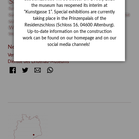
Sammlung
Samstagszeichner
Skulptur
Sonderausstellung
the museum has reopened its interim at
studio
Studio Bildende Kunst
Sphinx
studioDIGITAL
“Kunstgasse 1”. Special exhibitions are currently
Vermittlung
Suermondt-Ludwig-Museum
Video
Videokunst
taking place in the Prinzenpalais of the
Volontariat
Walter Rheiner
Weihnachten
Werefkin
Residenzschloss (Schloss 16, 04600 Altenburg).
Werkbetrachtung
Wissenschaft
Winter
Wolf and Dog
Up-to-date information on the construction
Wolf und Hund
Zirkuswoche
work can be found on our homepage and on our
social media channels!
Neueste Beiträge
Verschenkt, verkauft, vergessen? – Kunstdetektivinnen im
Dienste des Lindenau-Museums
Facebook
Twitter
E-mail
WhatsApp