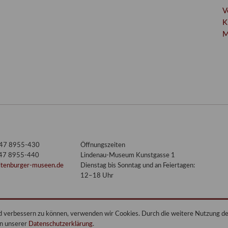
V
K
M
3447 8955-430
Öffnungszeiten
447 8955-440
Lindenau-Museum Kunstgasse 1
ltenburger-museen.de
Dienstag bis Sonntag und an Feiertagen:
12–18 Uhr
end verbessern zu können, verwenden wir Cookies. Durch die weitere Nutzung 
in unserer
Datenschutzerklärung
.