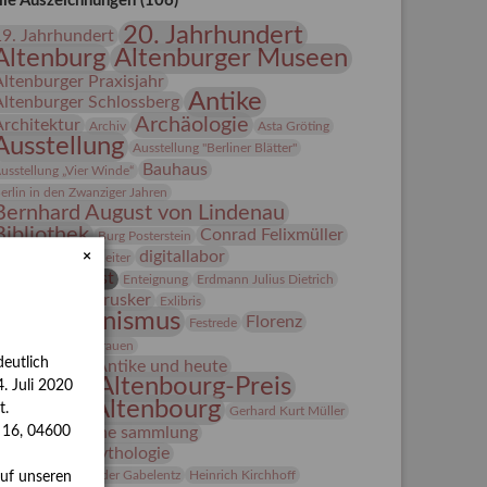
lle Auszeichnungen (106)
20. Jahrhundert
19. Jahrhundert
Altenburg
Altenburger Museen
Altenburger Praxisjahr
Antike
Altenburger Schlossberg
Archäologie
Architektur
Archiv
Asta Gröting
Ausstellung
Ausstellung "Berliner Blätter"
Bauhaus
usstellung „Vier Winde“
erlin in den Zwanziger Jahren
Bernhard August von Lindenau
Bibliothek
Conrad Felixmüller
Burg Posterstein
digitallabor
×
epot
Der Blaue Reiter
Entartete Kunst
Enteignung
Erdmann Julius Dietrich
estrusker
rlebnisportal
Exlibris
Expressionismus
Florenz
Festrede
Fotografie
frauen
eutlich
Frauen in der Antike und heute
Gerhard-Altenbourg-Preis
. Juli 2020
Gerhard Altenbourg
t.
Gerhard Kurt Müller
Grafik
grafische sammlung
s 16, 04600
griechische Mythologie
anns-Conon von der Gabelentz
Heinrich Kirchhoff
auf unseren