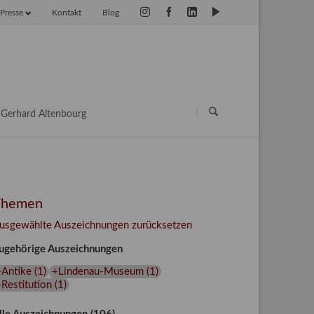
Presse
Kontakt
Blog
vigation
erspringen
Navigation
überspringen
Gerhard Altenbourg
Themen
usgewählte Auszeichnungen zurücksetzen
ugehörige Auszeichnungen
+Antike
(
1
)
+Lindenau-Museum
(
1
)
Restitution
(
1
)