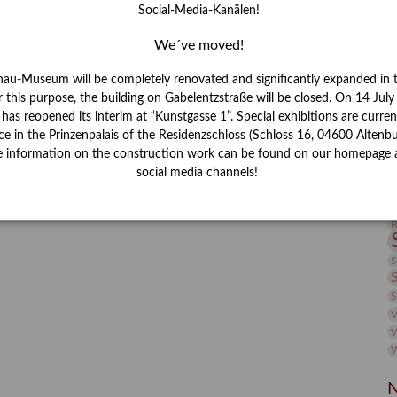
Social-Media-Kanälen!
I
J
We´ve moved!
nau-Museum will be completely renovated and significantly expanded in 
K
r this purpose, the building on Gabelentzstraße will be closed. On 14 Jul
s reopened its interim at “Kunstgasse 1”. Special exhibitions are curren
M
ce in the Prinzenpalais of the Residenzschloss (Schloss 16, 04600 Altenbu
e information on the construction work can be found on our homepage 
social media channels!
P
R
S
S
V
W
W
N