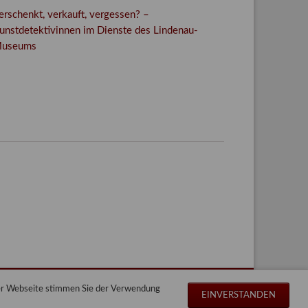
erschenkt, verkauft, vergessen? –
unstdetektivinnen im Dienste des Lindenau-
useums
Facebook
Twitter
E-mail
WhatsApp
der Webseite stimmen Sie der Verwendung
Navigation
Impressum
Datenschutz
Sitemap
EINVERSTANDEN
überspringen