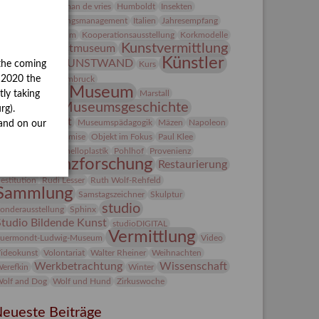
Heldinnen
herman de vries
Humboldt
Insekten
ntegriertes Schädlingsmanagement
Italien
Jahresempfang
ubiläum
Kolosseum
Kooperationsausstellung
Korkmodelle
Kunst
Kunstvermittlung
Kunstmuseum
Künstler
KUNSTWAND
the coming
unst von Kühl
Kurs
Künstlerin
y 2020 the
Lehmbruck
Lindenau-Museum
Marstall
tly taking
Museumsgeschichte
esseakademie
rg).
Museumsnacht
Museumspädagogik
Mäzen
Napoleon
and on our
Natur
Neue Remise
Objekt im Fokus
Paul Klee
eter Schnürpel
Phelloplastik
Pohlhof
Provenienz
Provenienzforschung
Restaurierung
estitution
Rudi Lesser
Ruth Wolf-Rehfeld
Sammlung
Samstagszeichner
Skulptur
studio
onderausstellung
Sphinx
Studio Bildende Kunst
studioDIGITAL
Vermittlung
uermondt-Ludwig-Museum
Video
ideokunst
Volontariat
Walter Rheiner
Weihnachten
Werkbetrachtung
Wissenschaft
erefkin
Winter
olf and Dog
Wolf und Hund
Zirkuswoche
eueste Beiträge