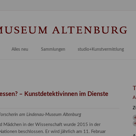
Na
üb
Alles neu
Sammlungen
studio+Kunstvermittlung
 Museum
Planungsstände
Antikensammlungen
studio
Lindenau21PLUS
Frühe italienische Malerei
studioAngebote
Digitalisierung
bellissimo.digital
studioTeam
Provenienzforschung
Malerei 17.–19. Jh.
Angebote für Erwachsene
gessen? – Kunstdetektivinnen im Dienste
A
Kulturelle Vermittlung
Deutsche Malerei 20./21. Jh.
Angebote für Kitas
Z
Länderübergreifende kulturtouristische Ziele
 / Praxisprojekt
Grafische Sammlung
Angebote für Schulen
zforscherin am Lindenau-Museum Altenburg
nt
Kunstbibliothek
+
und Mädchen in der Wissenschaft wurde 2015 in der
onen
Restaurierung
ationen beschlossen. Er wird jährlich am 11. Februar