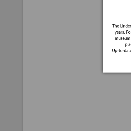
The Linde
years. Fo
museum ha
pla
Up-to-dat