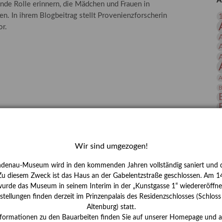
A
nde Rolle erinnern, die Mädchen und Frauen in
 Publikationen
Forschung
n. In ihrem Blogbeitrag stellt Provenienzforscherin
skataloge & Editionen
or.
erzeichnis
ten
r
A
ng
B
D
E
Wir sind umgezogen!
ndenau-Museum wird in den kommenden Jahren vollständig saniert und d
 Zu diesem Zweck ist das Haus an der Gabelentzstraße geschlossen. Am 14
urde das Museum in seinem Interim in der „Kunstgasse 1“ wiedereröffne
tellungen finden derzeit im Prinzenpalais des Residenzschlosses (Schlos
Altenburg) statt.
H
nformationen zu den Bauarbeiten finden Sie auf unserer Homepage und 