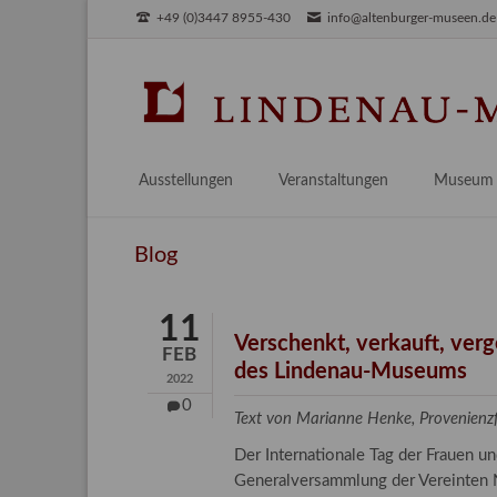
+49 (0)3447 8955-430
info@altenburger-museen.de
SUCHEN
Ausstellungen
Veranstaltungen
Museum
Vorschau
Über das
Blog
Aktuell
Aktuelles
Archiv
Besuch
11
Digitales
Verschenkt, verkauft, ver
FEB
des Lindenau-Museums
Team
2022
Praktikum
0
Text von Marianne Henke, Provenien
Engageme
Der Internationale Tag der Frauen 
Publikati
Generalversammlung der Vereinten N