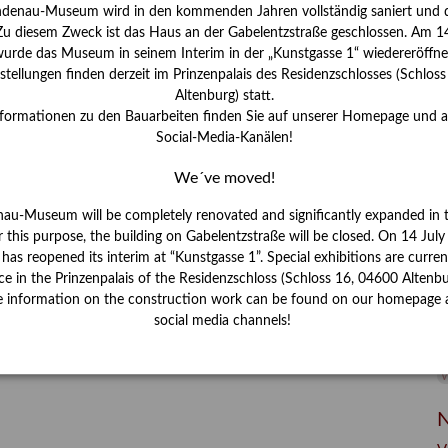
I
ndenau-Museum wird in den kommenden Jahren vollständig saniert und d
J
 Zu diesem Zweck ist das Haus an der Gabelentzstraße geschlossen. Am 14
urde das Museum in seinem Interim in der „Kunstgasse 1“ wiedereröffne
K
tellungen finden derzeit im Prinzenpalais des Residenzschlosses (Schlos
Altenburg) statt.
nformationen zu den Bauarbeiten finden Sie auf unserer Homepage und 
M
Social-Media-Kanälen!
We´ve moved!
P
nau-Museum will be completely renovated and significantly expanded in 
R
r this purpose, the building on Gabelentzstraße will be closed. On 14 Jul
s reopened its interim at “Kunstgasse 1”. Special exhibitions are curren
S
ce in the Prinzenpalais of the Residenzschloss (Schloss 16, 04600 Altenbu
e information on the construction work can be found on our homepage 
S
social media channels!
V
W
W
N