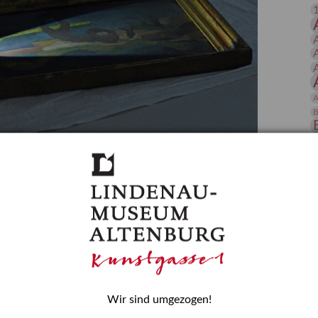
 Publikationen
Forschung
skataloge & Editionen
erzeichnis
ten
A
r
B
ng
D
gessen? – Kunstdetektivinnen im Dienste
E
zforscherin am Lindenau-Museum Altenburg
und Mädchen in der Wissenschaft wurde 2015 in der
ationen beschlossen. Er wird jährlich am 11. Februar
nde Rolle erinnern, die Mädchen und Frauen in
n. In ihrem Blogbeitrag stellt Provenienzforscherin
H
Wir sind umgezogen!
or.