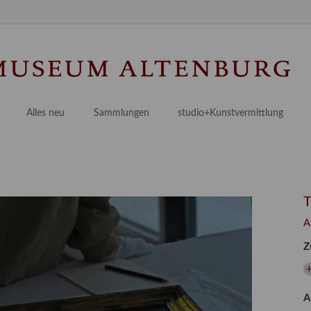
Na
üb
Alles neu
Sammlungen
studio+Kunstvermittlung
 Museum
Planungsstände
Antikensammlungen
studio
Lindenau21PLUS
Frühe italienische Malerei
studioAngebote
Digitalisierung
bellissimo.digital
studioTeam
Provenienzforschung
Malerei 17.–19. Jh.
Angebote für Erwachsene
A
Kulturelle Vermittlung
Deutsche Malerei 20./21. Jh.
Angebote für Kitas
Z
Länderübergreifende kulturtouristische Ziele
 / Praxisprojekt
Grafische Sammlung
Angebote für Schulen
nt
Kunstbibliothek
A
onen
Restaurierung