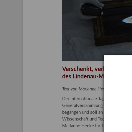
Aktuelle
Bestand
Gesamtv
Grußkar
Kalende
Bestellu
Verschenkt, verkauft, ver
des Lindenau-Museums
Text von Marianne Henke, Provenien
Der Internationale Tag der Frauen 
Generalversammlung der Vereinten N
begangen und soll an die entscheide
Wissenschaft und Technologie spiele
Marianne Henke ihr Tätigkeitsfeld v