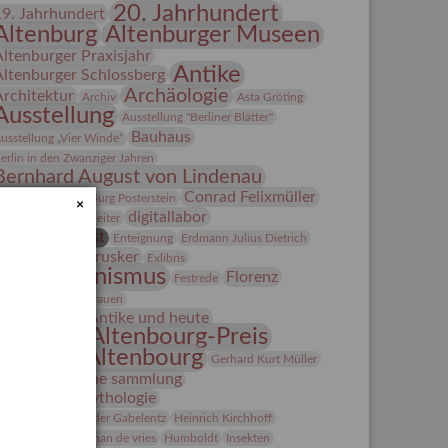
20. Jahrhundert
19. Jahrhundert
Altenburg
Altenburger Museen
Altenburger Praxisjahr
Antike
Altenburger Schlossberg
Archäologie
Architektur
Archiv
Asta Gröting
Ausstellung
Ausstellung "Berliner Blätter"
Bauhaus
usstellung „Vier Winde“
erlin in den Zwanziger Jahren
Bernhard August von Lindenau
Bibliothek
Conrad Felixmüller
Burg Posterstein
×
digitallabor
epot
Der Blaue Reiter
Entartete Kunst
Enteignung
Erdmann Julius Dietrich
estrusker
rlebnisportal
Exlibris
Expressionismus
Florenz
Festrede
Fotografie
frauen
Frauen in der Antike und heute
Gerhard-Altenbourg-Preis
Gerhard Altenbourg
Gerhard Kurt Müller
Grafik
grafische sammlung
griechische Mythologie
anns-Conon von der Gabelentz
Heinrich Kirchhoff
Heldinnen
herman de vries
Humboldt
Insekten