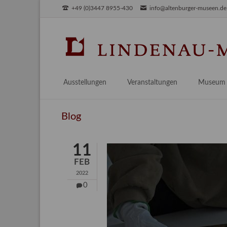
+49 (0)3447 8955-430
info@altenburger-museen.de
SUCHEN
Ausstellungen
Veranstaltungen
Museum
Vorschau
Über das
Blog
Aktuell
Aktuelles
Archiv
Besuch
11
Digitales
FEB
Team
2022
Praktikum
0
Engageme
Publikati