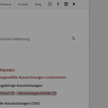
Presse
Kontakt
Blog
vigation
erspringen
Navigation
überspringen
Gerhard Altenbourg
Themen
usgewählte Auszeichnungen zurücksetzen
ugehörige Auszeichnungen
+Kunst
(
1
)
+Museumsgeschichte
(
1
)
lle Auszeichnungen (106)