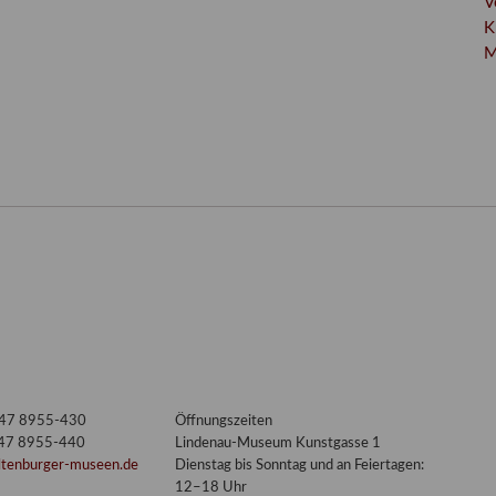
V
K
M
3447 8955-430
Öffnungszeiten
447 8955-440
Lindenau-Museum Kunstgasse 1
ltenburger-museen.de
Dienstag bis Sonntag und an Feiertagen:
12–18 Uhr