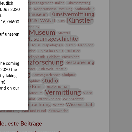
ntegriertes Schädlingsmanagement
Italien
Jahresempfang
eutlich
ubiläum
Kolosseum
Kooperationsausstellung
Korkmodelle
. Juli 2020
Kunst
Kunstvermittlung
Kunstmuseum
t.
Künstler
KUNSTWAND
unst von Kühl
Kurs
s 16, 04600
Künstlerin
Lehmbruck
Lindenau-Museum
Marstall
auf unseren
Museumsgeschichte
esseakademie
Museumsnacht
Museumspädagogik
Mäzen
Napoleon
Natur
Neue Remise
Objekt im Fokus
Paul Klee
eter Schnürpel
Phelloplastik
Pohlhof
Provenienz
Provenienzforschung
Restaurierung
the coming
estitution
Rudi Lesser
Ruth Wolf-Rehfeld
y 2020 the
Sammlung
Samstagszeichner
Skulptur
tly taking
studio
onderausstellung
Sphinx
rg).
Studio Bildende Kunst
studioDIGITAL
and on our
Vermittlung
uermondt-Ludwig-Museum
Video
ideokunst
Volontariat
Walter Rheiner
Weihnachten
Werkbetrachtung
Wissenschaft
erefkin
Winter
olf and Dog
Wolf und Hund
Zirkuswoche
eueste Beiträge