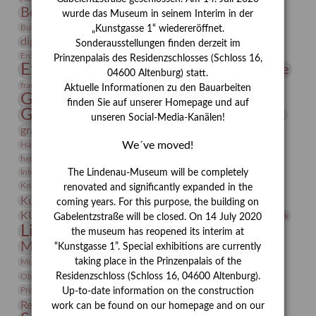
Bernhard August von Lindenau
Bibliothek
wurde das Museum in seinem Interim in der
Conrad Felixmüller
Burg Posterstein
Depot
Der Blaue Reiter
„Kunstgasse 1“ wiedereröffnet.
digitallabor
Entartete Kunst
Enteignung
Sonderausstellungen finden derzeit im
estrusker
Erdmann Julius Dietrich
Erlebnisportal
Exlibris
Prinzenpalais des Residenzschlosses (Schloss 16,
Expressionismus
Fotografie
Florenz
Festrede
04600 Altenburg) statt.
Frauen in der Antike und heute
frauen
Aktuelle Informationen zu den Bauarbeiten
Gerhard-Altenbourg-Preis
finden Sie auf unserer Homepage und auf
Gerhard Altenbourg
Grafik
Gerhard Kurt Müller
unseren Social-Media-Kanälen!
grafische sammlung
griechische Mythologie
Heldinnen
We´ve moved!
Hanns-Conon von der Gabelentz
Heinrich Kirchhoff
herman de vries
Humboldt
Insekten
Integriertes Schädlingsmanagement
Italien
Jahresempfang
Jubiläum
The Lindenau-Museum will be completely
Kunst
Kolosseum
Kooperationsausstellung
Korkmodelle
renovated and significantly expanded in the
Kunstvermittlung
Kunstmuseum
Kunst von Kühl
coming years. For this purpose, the building on
Künstler
KUNSTWAND
Künstlerin
Kurs
Lehmbruck
Gabelentzstraße will be closed. On 14 July 2020
Lindenau-Museum
Marstall
Messeakademie
the museum has reopened its interim at
Museumsgeschichte
Museumsnacht
“Kunstgasse 1”. Special exhibitions are currently
Natur
taking place in the Prinzenpalais of the
Museumspädagogik
Mäzen
Napoleon
Neue Remise
Residenzschloss (Schloss 16, 04600 Altenburg).
Objekt im Fokus
Paul Klee
Peter Schnürpel
Phelloplastik
Pohlhof
Provenienzforschung
Provenienz
Up-to-date information on the construction
Restaurierung
Restitution
Rudi Lesser
Ruth Wolf-Rehfeld
work can be found on our homepage and on our