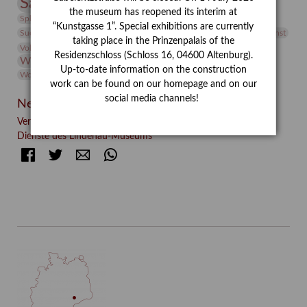
Sammlung
Samstagszeichner
Skulptur
Sonderausstellung
the museum has reopened its interim at
studio
Studio Bildende Kunst
Sphinx
studioDIGITAL
“Kunstgasse 1”. Special exhibitions are currently
Vermittlung
Suermondt-Ludwig-Museum
Video
Videokunst
taking place in the Prinzenpalais of the
Volontariat
Walter Rheiner
Weihnachten
Werefkin
Residenzschloss (Schloss 16, 04600 Altenburg).
Werkbetrachtung
Wissenschaft
Winter
Wolf and Dog
Up-to-date information on the construction
Wolf und Hund
Zirkuswoche
work can be found on our homepage and on our
social media channels!
Neueste Beiträge
Verschenkt, verkauft, vergessen? – Kunstdetektivinnen im
Dienste des Lindenau-Museums
Facebook
Twitter
E-mail
WhatsApp