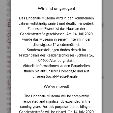
Bernhard August von Lindenau
Bibliothek
Wir sind umgezogen!
Conrad Felixmüller
Burg Posterstein
Depot
Der Blaue Reiter
digitallabor
Entartete Kunst
Enteignung
Das Lindenau-Museum wird in den kommenden
estrusker
Erdmann Julius Dietrich
Erlebnisportal
Exlibris
Expressionismus
Jahren vollständig saniert und deutlich erweitert.
Fotografie
Florenz
Festrede
Zu diesem Zweck ist das Haus an der
Frauen in der Antike und heute
frauen
Gerhard-Altenbourg-Preis
Gabelentzstraße geschlossen. Am 14. Juli 2020
wurde das Museum in seinem Interim in der
Gerhard Altenbourg
Grafik
Gerhard Kurt Müller
„Kunstgasse 1“ wiedereröffnet.
grafische sammlung
griechische Mythologie
Sonderausstellungen finden derzeit im
Heldinnen
Hanns-Conon von der Gabelentz
Heinrich Kirchhoff
Prinzenpalais des Residenzschlosses (Schloss 16,
herman de vries
Humboldt
Insekten
04600 Altenburg) statt.
Integriertes Schädlingsmanagement
Italien
Jahresempfang
Jubiläum
Kunst
Aktuelle Informationen zu den Bauarbeiten
Kolosseum
Kooperationsausstellung
Korkmodelle
Kunstvermittlung
finden Sie auf unserer Homepage und auf
Kunstmuseum
Kunst von Kühl
Künstler
unseren Social-Media-Kanälen!
KUNSTWAND
Künstlerin
Kurs
Lehmbruck
Lindenau-Museum
Marstall
Messeakademie
We´ve moved!
Museumsgeschichte
Museumsnacht
Natur
Museumspädagogik
Mäzen
Napoleon
Neue Remise
The Lindenau-Museum will be completely
Objekt im Fokus
Paul Klee
Peter Schnürpel
Phelloplastik
Pohlhof
renovated and significantly expanded in the
Provenienzforschung
Provenienz
coming years. For this purpose, the building on
Restaurierung
Restitution
Rudi Lesser
Ruth Wolf-Rehfeld
Gabelentzstraße will be closed. On 14 July 2020