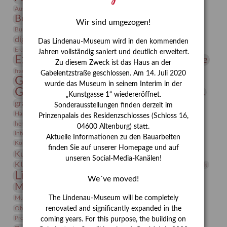
Bauhaus
Ausstellung „Vier Winde“
Berlin in den Zwanziger Jahren
Bernhard August von Lindenau
Bibliothek
Wir sind umgezogen!
Conrad Felixmüller
Burg Posterstein
Depot
Der Blaue Reiter
digitallabor
Entartete Kunst
Enteignung
Das Lindenau-Museum wird in den kommenden
estrusker
Erdmann Julius Dietrich
Erlebnisportal
Exlibris
Jahren vollständig saniert und deutlich erweitert.
Expressionismus
Fotografie
Florenz
Festrede
Zu diesem Zweck ist das Haus an der
Frauen in der Antike und heute
frauen
Gabelentzstraße geschlossen. Am 14. Juli 2020
Gerhard-Altenbourg-Preis
wurde das Museum in seinem Interim in der
Gerhard Altenbourg
Grafik
Gerhard Kurt Müller
„Kunstgasse 1“ wiedereröffnet.
grafische sammlung
griechische Mythologie
Sonderausstellungen finden derzeit im
Heldinnen
Hanns-Conon von der Gabelentz
Heinrich Kirchhoff
Prinzenpalais des Residenzschlosses (Schloss 16,
herman de vries
Humboldt
Insekten
04600 Altenburg) statt.
Integriertes Schädlingsmanagement
Italien
Jahresempfang
Jubiläum
Aktuelle Informationen zu den Bauarbeiten
Kunst
Kolosseum
Kooperationsausstellung
Korkmodelle
finden Sie auf unserer Homepage und auf
Kunstvermittlung
Kunstmuseum
Kunst von Kühl
unseren Social-Media-Kanälen!
Künstler
KUNSTWAND
Künstlerin
Kurs
Lehmbruck
Lindenau-Museum
Marstall
Messeakademie
We´ve moved!
Museumsgeschichte
Museumsnacht
Natur
Museumspädagogik
Mäzen
Napoleon
Neue Remise
The Lindenau-Museum will be completely
Objekt im Fokus
Paul Klee
Peter Schnürpel
Phelloplastik
Pohlhof
renovated and significantly expanded in the
Provenienzforschung
Provenienz
coming years. For this purpose, the building on