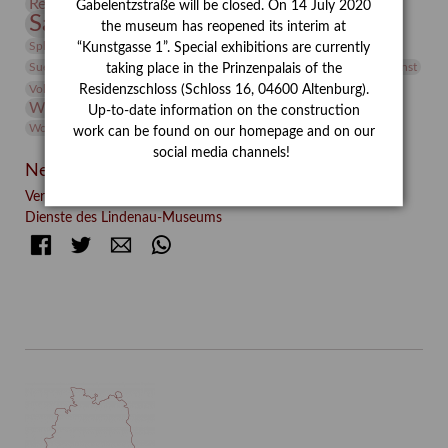
Restaurierung
Restitution
Rudi Lesser
Ruth Wolf-Rehfeld
Gabelentzstraße will be closed. On 14 July 2020
Sammlung
Samstagszeichner
Skulptur
Sonderausstellung
the museum has reopened its interim at
studio
Studio Bildende Kunst
Sphinx
studioDIGITAL
“Kunstgasse 1”. Special exhibitions are currently
Vermittlung
Suermondt-Ludwig-Museum
Video
Videokunst
taking place in the Prinzenpalais of the
Volontariat
Walter Rheiner
Weihnachten
Werefkin
Residenzschloss (Schloss 16, 04600 Altenburg).
Werkbetrachtung
Wissenschaft
Winter
Wolf and Dog
Up-to-date information on the construction
Wolf und Hund
Zirkuswoche
work can be found on our homepage and on our
social media channels!
Neueste Beiträge
Verschenkt, verkauft, vergessen? – Kunstdetektivinnen im
Dienste des Lindenau-Museums
Facebook
Twitter
E-mail
WhatsApp