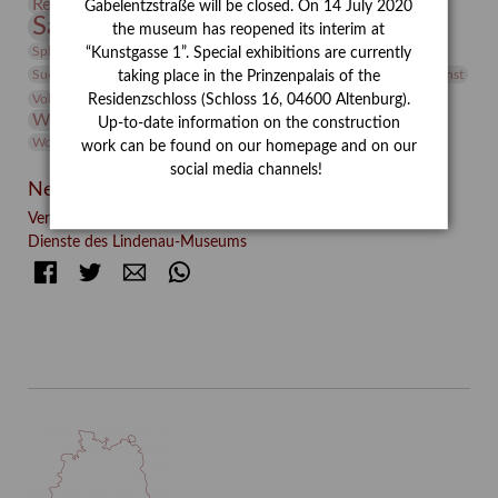
Restaurierung
Restitution
Rudi Lesser
Ruth Wolf-Rehfeld
Gabelentzstraße will be closed. On 14 July 2020
Sammlung
Samstagszeichner
Skulptur
Sonderausstellung
the museum has reopened its interim at
studio
Studio Bildende Kunst
Sphinx
studioDIGITAL
“Kunstgasse 1”. Special exhibitions are currently
Vermittlung
Suermondt-Ludwig-Museum
Video
Videokunst
taking place in the Prinzenpalais of the
Volontariat
Walter Rheiner
Weihnachten
Werefkin
Residenzschloss (Schloss 16, 04600 Altenburg).
Werkbetrachtung
Wissenschaft
Winter
Wolf and Dog
Up-to-date information on the construction
Wolf und Hund
Zirkuswoche
work can be found on our homepage and on our
social media channels!
Neueste Beiträge
Verschenkt, verkauft, vergessen? – Kunstdetektivinnen im
Dienste des Lindenau-Museums
Facebook
Twitter
E-mail
WhatsApp