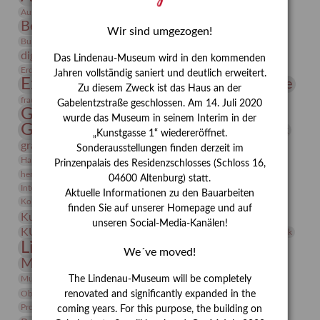
Bauhaus
Ausstellung „Vier Winde“
Berlin in den Zwanziger Jahren
Bernhard August von Lindenau
Bibliothek
Wir sind umgezogen!
Conrad Felixmüller
Burg Posterstein
Depot
Der Blaue Reiter
digitallabor
Entartete Kunst
Enteignung
Das Lindenau-Museum wird in den kommenden
estrusker
Erdmann Julius Dietrich
Erlebnisportal
Exlibris
Jahren vollständig saniert und deutlich erweitert.
Expressionismus
Fotografie
Florenz
Festrede
Zu diesem Zweck ist das Haus an der
Frauen in der Antike und heute
frauen
Gabelentzstraße geschlossen. Am 14. Juli 2020
Gerhard-Altenbourg-Preis
wurde das Museum in seinem Interim in der
Gerhard Altenbourg
Grafik
Gerhard Kurt Müller
„Kunstgasse 1“ wiedereröffnet.
grafische sammlung
griechische Mythologie
Sonderausstellungen finden derzeit im
Heldinnen
Hanns-Conon von der Gabelentz
Heinrich Kirchhoff
Prinzenpalais des Residenzschlosses (Schloss 16,
herman de vries
Humboldt
Insekten
04600 Altenburg) statt.
Integriertes Schädlingsmanagement
Italien
Jahresempfang
Jubiläum
Aktuelle Informationen zu den Bauarbeiten
Kunst
Kolosseum
Kooperationsausstellung
Korkmodelle
finden Sie auf unserer Homepage und auf
Kunstvermittlung
Kunstmuseum
Kunst von Kühl
unseren Social-Media-Kanälen!
Künstler
KUNSTWAND
Künstlerin
Kurs
Lehmbruck
Lindenau-Museum
Marstall
Messeakademie
We´ve moved!
Museumsgeschichte
Museumsnacht
Natur
Museumspädagogik
Mäzen
Napoleon
Neue Remise
The Lindenau-Museum will be completely
Objekt im Fokus
Paul Klee
Peter Schnürpel
Phelloplastik
Pohlhof
renovated and significantly expanded in the
Provenienzforschung
Provenienz
coming years. For this purpose, the building on