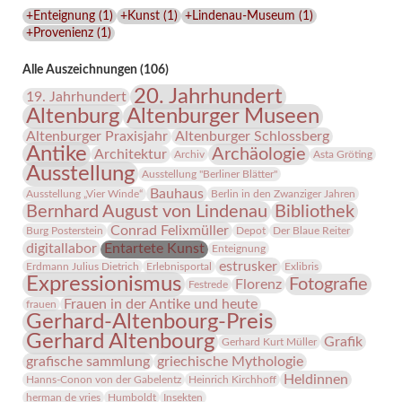
Lindenau-
+Enteignung
(
1
)
+Kunst
(
1
)
+Lindenau-Museum
(
1
)
Museums
+Provenienz
(
1
)
Alle Auszeichnungen (106)
20. Jahrhundert
19. Jahrhundert
Altenburg
Altenburger Museen
Altenburger Praxisjahr
Altenburger Schlossberg
Antike
Archäologie
Architektur
Archiv
Asta Gröting
Ausstellung
Ausstellung "Berliner Blätter"
Bauhaus
Ausstellung „Vier Winde“
Berlin in den Zwanziger Jahren
Bernhard August von Lindenau
Bibliothek
Conrad Felixmüller
Burg Posterstein
Depot
Der Blaue Reiter
digitallabor
Entartete Kunst
Enteignung
estrusker
Erdmann Julius Dietrich
Erlebnisportal
Exlibris
Expressionismus
Fotografie
Florenz
Festrede
Frauen in der Antike und heute
frauen
Gerhard-Altenbourg-Preis
Gerhard Altenbourg
Grafik
Gerhard Kurt Müller
grafische sammlung
griechische Mythologie
Heldinnen
Hanns-Conon von der Gabelentz
Heinrich Kirchhoff
herman de vries
Humboldt
Insekten