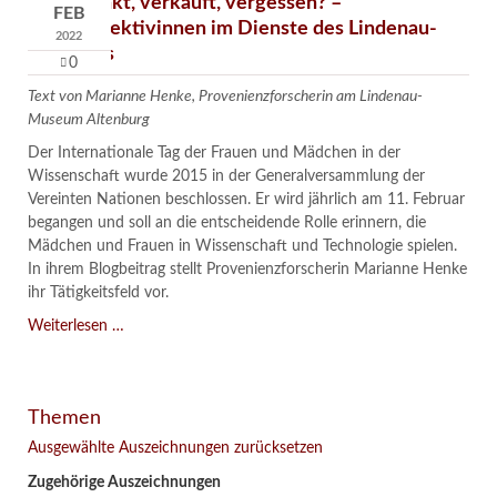
Verschenkt, verkauft, vergessen? –
FEB
Kunstdetektivinnen im Dienste des Lindenau-
2022
Museums
0
Text von Marianne Henke, Provenienzforscherin am Lindenau-
Museum Altenburg
Der Internationale Tag der Frauen und Mädchen in der
Wissenschaft wurde 2015 in der Generalversammlung der
Vereinten Nationen beschlossen. Er wird jährlich am 11. Februar
begangen und soll an die entscheidende Rolle erinnern, die
Mädchen und Frauen in Wissenschaft und Technologie spielen.
In ihrem Blogbeitrag stellt Provenienzforscherin Marianne Henke
ihr Tätigkeitsfeld vor.
Verschenkt,
Weiterlesen …
verkauft,
vergessen?
–
Themen
Kunstdetektivinnen
im
Ausgewählte Auszeichnungen zurücksetzen
Dienste
Zugehörige Auszeichnungen
des