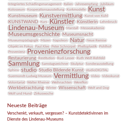
Integriertes Schädlingsmanagement
Italien
Jahresempfang
Jubiläum
Kunst
Kolosseum
Kooperationsausstellung
Korkmodelle
Kunstvermittlung
Kunstmuseum
Kunst von Kühl
Künstler
KUNSTWAND
Künstlerin
Kurs
Lehmbruck
Lindenau-Museum
Marstall
Messeakademie
Museumsgeschichte
Museumsnacht
Natur
Museumspädagogik
Mäzen
Napoleon
Neue Remise
Objekt im Fokus
Paul Klee
Peter Schnürpel
Phelloplastik
Pohlhof
Provenienzforschung
Provenienz
Restaurierung
Restitution
Rudi Lesser
Ruth Wolf-Rehfeld
Sammlung
Samstagszeichner
Skulptur
Sonderausstellung
studio
Studio Bildende Kunst
Sphinx
studioDIGITAL
Vermittlung
Suermondt-Ludwig-Museum
Video
Videokunst
Volontariat
Walter Rheiner
Weihnachten
Werefkin
Werkbetrachtung
Wissenschaft
Winter
Wolf and Dog
Wolf und Hund
Zirkuswoche
Neueste Beiträge
Verschenkt, verkauft, vergessen? – Kunstdetektivinnen im
Dienste des Lindenau-Museums
Facebook
Twitter
E-mail
WhatsApp