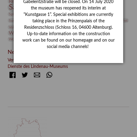
Restaurierung
Restitution
Rudi Lesser
Ruth Wolf-Rehfeld
Gabelentzstraße will be closed. On 14 July 2020
Sammlung
Samstagszeichner
Skulptur
Sonderausstellung
the museum has reopened its interim at
studio
Studio Bildende Kunst
Sphinx
studioDIGITAL
“Kunstgasse 1”. Special exhibitions are currently
Vermittlung
Suermondt-Ludwig-Museum
Video
Videokunst
taking place in the Prinzenpalais of the
Volontariat
Walter Rheiner
Weihnachten
Werefkin
Residenzschloss (Schloss 16, 04600 Altenburg).
Werkbetrachtung
Wissenschaft
Winter
Wolf and Dog
Up-to-date information on the construction
Wolf und Hund
Zirkuswoche
work can be found on our homepage and on our
social media channels!
Neueste Beiträge
Verschenkt, verkauft, vergessen? – Kunstdetektivinnen im
Dienste des Lindenau-Museums
Facebook
Twitter
E-mail
WhatsApp