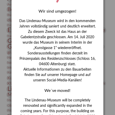
Bauhaus
Ausstellung „Vier Winde“
Berlin in den Zwanziger Jahren
Bernhard August von Lindenau
Bibliothek
Wir sind umgezogen!
Conrad Felixmüller
Burg Posterstein
Depot
Der Blaue Reiter
digitallabor
Entartete Kunst
Enteignung
Das Lindenau-Museum wird in den kommenden
estrusker
Erdmann Julius Dietrich
Erlebnisportal
Exlibris
Jahren vollständig saniert und deutlich erweitert.
Expressionismus
Fotografie
Florenz
Festrede
Zu diesem Zweck ist das Haus an der
Frauen in der Antike und heute
frauen
Gabelentzstraße geschlossen. Am 14. Juli 2020
Gerhard-Altenbourg-Preis
wurde das Museum in seinem Interim in der
Gerhard Altenbourg
Grafik
Gerhard Kurt Müller
„Kunstgasse 1“ wiedereröffnet.
grafische sammlung
griechische Mythologie
Sonderausstellungen finden derzeit im
Heldinnen
Hanns-Conon von der Gabelentz
Heinrich Kirchhoff
Prinzenpalais des Residenzschlosses (Schloss 16,
herman de vries
Humboldt
Insekten
04600 Altenburg) statt.
Integriertes Schädlingsmanagement
Italien
Jahresempfang
Jubiläum
Aktuelle Informationen zu den Bauarbeiten
Kunst
Kolosseum
Kooperationsausstellung
Korkmodelle
finden Sie auf unserer Homepage und auf
Kunstvermittlung
Kunstmuseum
Kunst von Kühl
unseren Social-Media-Kanälen!
Künstler
KUNSTWAND
Künstlerin
Kurs
Lehmbruck
Lindenau-Museum
Marstall
Messeakademie
We´ve moved!
Museumsgeschichte
Museumsnacht
Natur
Museumspädagogik
Mäzen
Napoleon
Neue Remise
The Lindenau-Museum will be completely
Objekt im Fokus
Paul Klee
Peter Schnürpel
Phelloplastik
Pohlhof
renovated and significantly expanded in the
Provenienzforschung
Provenienz
coming years. For this purpose, the building on