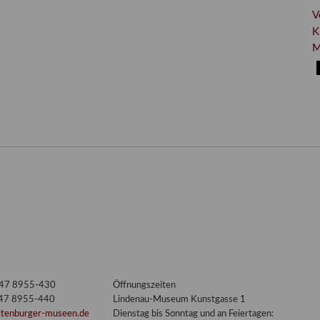
V
K
M
3447 8955-430
Öffnungszeiten
447 8955-440
Lindenau-Museum Kunstgasse 1
ltenburger-museen.de
Dienstag bis Sonntag und an Feiertagen: