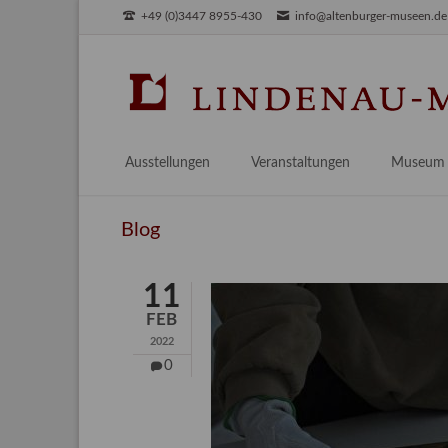
+49 (0)3447 8955-430
info@altenburger-museen.de
SUCHEN
Ausstellungen
Veranstaltungen
Museum
Vorschau
Über das
Blog
Aktuell
Aktuelles
Archiv
Besuch
11
Digitales
FEB
Team
2022
Praktikum
0
Engageme
Publikati