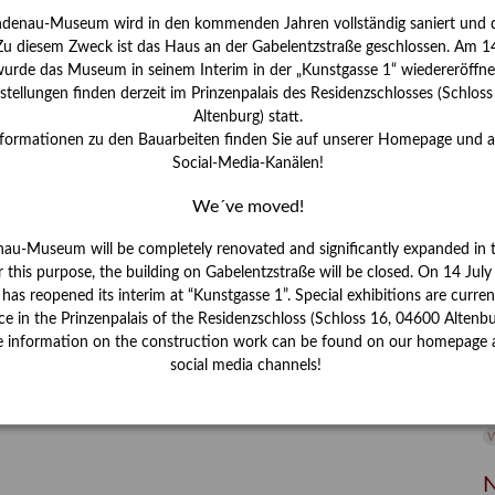
ndenau-Museum wird in den kommenden Jahren vollständig saniert und d
I
 Zu diesem Zweck ist das Haus an der Gabelentzstraße geschlossen. Am 14
J
urde das Museum in seinem Interim in der „Kunstgasse 1“ wiedereröffne
tellungen finden derzeit im Prinzenpalais des Residenzschlosses (Schlos
K
Altenburg) statt.
nformationen zu den Bauarbeiten finden Sie auf unserer Homepage und 
Social-Media-Kanälen!
M
We´ve moved!
P
nau-Museum will be completely renovated and significantly expanded in 
r this purpose, the building on Gabelentzstraße will be closed. On 14 Jul
R
s reopened its interim at “Kunstgasse 1”. Special exhibitions are curren
ce in the Prinzenpalais of the Residenzschloss (Schloss 16, 04600 Altenbu
S
e information on the construction work can be found on our homepage 
social media channels!
S
V
W
W
N