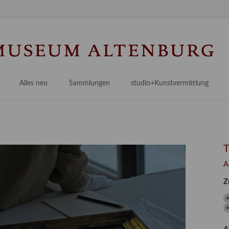
Na
üb
Alles neu
Sammlungen
studio+Kunstvermittlung
 Museum
Planungsstände
Antikensammlungen
studio
Lindenau21PLUS
Frühe italienische Malerei
studioAngebote
Digitalisierung
bellissimo.digital
studioTeam
Provenienzforschung
Malerei 17.–19. Jh.
Angebote für Erwachsene
A
Kulturelle Vermittlung
Deutsche Malerei 20./21. Jh.
Angebote für Kitas
Z
Länderübergreifende kulturtouristische Ziele
 / Praxisprojekt
Grafische Sammlung
Angebote für Schulen
nt
Kunstbibliothek
+
onen
Restaurierung