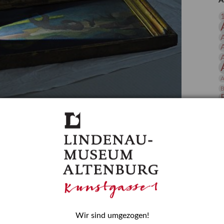
A
 Publikationen
Forschung
skataloge & Editionen
erzeichnis
ten
r
A
ng
B
gessen? – Kunstdetektivinnen im Dienste
D
E
zforscherin am Lindenau-Museum Altenburg
und Mädchen in der Wissenschaft wurde 2015 in der
ationen beschlossen. Er wird jährlich am 11. Februar
nde Rolle erinnern, die Mädchen und Frauen in
n. In ihrem Blogbeitrag stellt Provenienzforscherin
or.
Wir sind umgezogen!
H