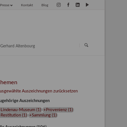
Presse
Kontakt
Blog
vigation
erspringen
Navigation
überspringen
Gerhard Altenbourg
Themen
usgewählte Auszeichnungen zurücksetzen
ugehörige Auszeichnungen
+Lindenau-Museum
(
1
)
+Provenienz
(
1
)
Restitution
(
1
)
+Sammlung
(
1
)