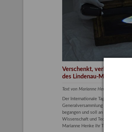
Aktuelle
Bestand
Gesamtv
Grußkar
Kalende
Bestellu
Verschenkt, verkauft, ver
des Lindenau-Museums
Text von Marianne Henke, Provenien
Der Internationale Tag der Frauen 
Generalversammlung der Vereinten N
begangen und soll an die entscheide
Wissenschaft und Technologie spiele
Marianne Henke ihr Tätigkeitsfeld v