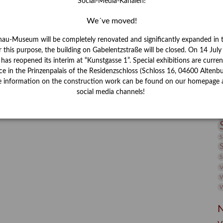
Social-Media-Kanälen!
I
J
We´ve moved!
K
nau-Museum will be completely renovated and significantly expanded in 
r this purpose, the building on Gabelentzstraße will be closed. On 14 Jul
s reopened its interim at “Kunstgasse 1”. Special exhibitions are curren
M
ce in the Prinzenpalais of the Residenzschloss (Schloss 16, 04600 Altenbu
e information on the construction work can be found on our homepage 
social media channels!
P
R
S
S
V
W
W
N