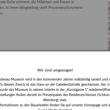
nde Rolle erinnern, die Mädchen und Frauen in
 Publikationen
Forschung
n. In ihrem Blogbeitrag stellt Provenienzforscherin
skataloge & Editionen
or.
erzeichnis
ten
A
r
B
ng
D
E
Wir sind umgezogen!
ndenau-Museum wird in den kommenden Jahren vollständig saniert und d
 Zu diesem Zweck ist das Haus an der Gabelentzstraße geschlossen. Am 14
urde das Museum in seinem Interim in der „Kunstgasse 1“ wiedereröffne
tellungen finden derzeit im Prinzenpalais des Residenzschlosses (Schlos
Altenburg) statt.
H
nformationen zu den Bauarbeiten finden Sie auf unserer Homepage und 