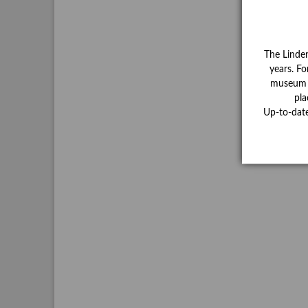
The Linde
years. Fo
museum ha
pla
Up-to-dat