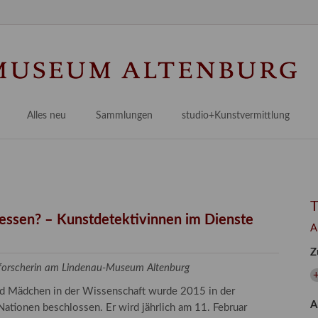
Na
üb
Alles neu
Sammlungen
studio+Kunstvermittlung
 Museum
Planungsstände
Antikensammlungen
studio
Lindenau21PLUS
Frühe italienische Malerei
studioAngebote
Digitalisierung
bellissimo.digital
studioTeam
Provenienzforschung
Malerei 17.–19. Jh.
Angebote für Erwachsene
gessen? – Kunstdetektivinnen im Dienste
A
Kulturelle Vermittlung
Deutsche Malerei 20./21. Jh.
Angebote für Kitas
Z
Länderübergreifende kulturtouristische Ziele
 / Praxisprojekt
Grafische Sammlung
Angebote für Schulen
zforscherin am Lindenau-Museum Altenburg
nt
Kunstbibliothek
und Mädchen in der Wissenschaft wurde 2015 in der
A
onen
Restaurierung
ationen beschlossen. Er wird jährlich am 11. Februar