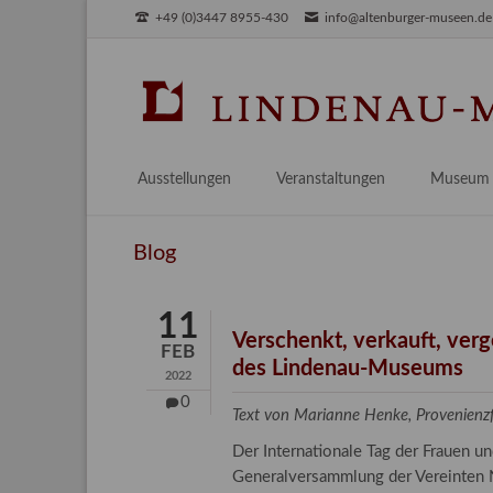
+49 (0)3447 8955-430
info@altenburger-museen.de
SUCHEN
Ausstellungen
Veranstaltungen
Museum
Vorschau
Über das
Blog
Aktuell
Aktuelles
Archiv
Besuch
11
Digitales
Verschenkt, verkauft, ver
FEB
des Lindenau-Museums
Team
2022
Praktikum
0
Text von Marianne Henke, Provenien
Engageme
Der Internationale Tag der Frauen 
Publikati
Generalversammlung der Vereinten N