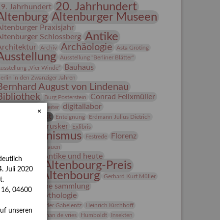
20. Jahrhundert
19. Jahrhundert
Altenburg
Altenburger Museen
Altenburger Praxisjahr
Antike
Altenburger Schlossberg
Archäologie
Architektur
Archiv
Asta Gröting
Ausstellung
Ausstellung "Berliner Blätter"
Bauhaus
usstellung „Vier Winde“
erlin in den Zwanziger Jahren
Bernhard August von Lindenau
Bibliothek
Conrad Felixmüller
Burg Posterstein
digitallabor
epot
Der Blaue Reiter
×
Entartete Kunst
Enteignung
Erdmann Julius Dietrich
estrusker
rlebnisportal
Exlibris
Expressionismus
Florenz
Festrede
Fotografie
frauen
Frauen in der Antike und heute
eutlich
Gerhard-Altenbourg-Preis
. Juli 2020
Gerhard Altenbourg
Gerhard Kurt Müller
t.
Grafik
grafische sammlung
s 16, 04600
griechische Mythologie
anns-Conon von der Gabelentz
Heinrich Kirchhoff
auf unseren
Heldinnen
herman de vries
Humboldt
Insekten