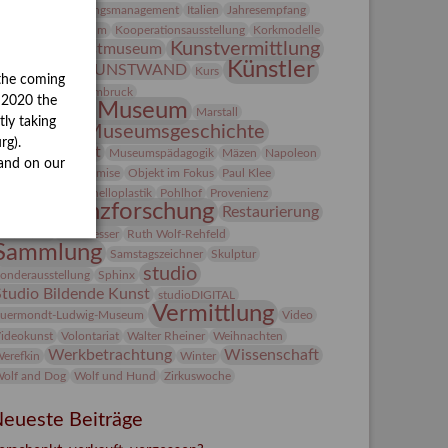
ntegriertes Schädlingsmanagement
Italien
Jahresempfang
ubiläum
Kolosseum
Kooperationsausstellung
Korkmodelle
Kunst
Kunstvermittlung
Kunstmuseum
Künstler
KUNSTWAND
unst von Kühl
Kurs
the coming
Künstlerin
Lehmbruck
y 2020 the
Lindenau-Museum
Marstall
tly taking
Museumsgeschichte
esseakademie
rg).
Museumsnacht
Museumspädagogik
Mäzen
Napoleon
and on our
Natur
Neue Remise
Objekt im Fokus
Paul Klee
eter Schnürpel
Phelloplastik
Pohlhof
Provenienz
Provenienzforschung
Restaurierung
estitution
Rudi Lesser
Ruth Wolf-Rehfeld
Sammlung
Samstagszeichner
Skulptur
studio
onderausstellung
Sphinx
Studio Bildende Kunst
studioDIGITAL
Vermittlung
uermondt-Ludwig-Museum
Video
ideokunst
Volontariat
Walter Rheiner
Weihnachten
Werkbetrachtung
Wissenschaft
erefkin
Winter
olf and Dog
Wolf und Hund
Zirkuswoche
eueste Beiträge