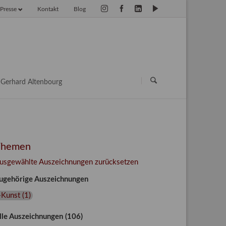
Presse
Kontakt
Blog
vigation
erspringen
Navigation
überspringen
Gerhard Altenbourg
Themen
usgewählte Auszeichnungen zurücksetzen
ugehörige Auszeichnungen
+Kunst
(
1
)
lle Auszeichnungen (106)